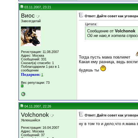
03.11.2007, 23:21
Виос
Ответ: Дайте совет как уговор
Завсегдатай
Цитата:
Сообщение от
Volchonok
Ой не наю,я хотела спрос
Регистрация: 11.08.2007
Адрес: Москва
Тогда пусть мама повлияет
Сообщений: 331
Какая ему разница, ведь воспи
Сказал(а) спасибо: 1
Поблагодарили 1 раз в 1
будешь ты
сообщении
Подарков:
1
Вес репутации:
73
04.11.2007, 22:26
Volchonok
Ответ: Дайте совет как уговор
Увлекшийся
ну в том то и дело,что я.мама
Регистрация: 16.04.2007
Адрес: Москва
Сообщений: 37