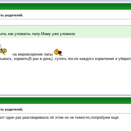
ить родителей.
ить как уломать папу.Маму уже уломала.
на мировозрение папы
тывать, кормить(6 раз в день) ,гулять после каждого кормления и убират
ить родителей.
 вот один раз разговаривала об этом но не помогло,попробуем ещё.