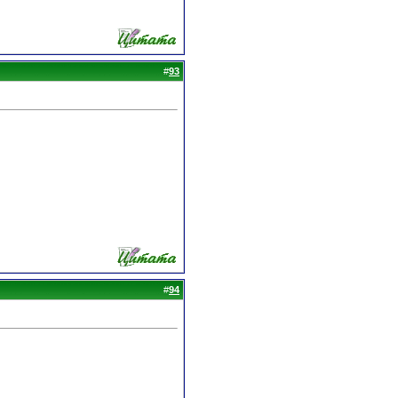
#
93
#
94