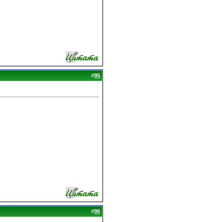
#
95
#
96