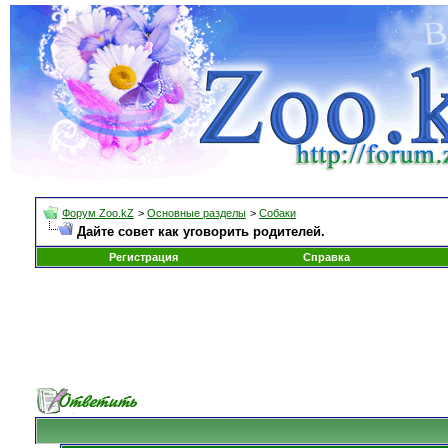
Форум Zoo.kZ
>
Основные разделы
>
Собаки
Дайте совет как уговорить родителей.
Регистрация
Справка