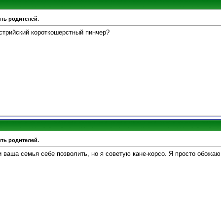
ить родителей.
стрийский короткошерстный пинчер?
ить родителей.
аша семья себе позволить, но я советую кане-корсо. Я просто обожаю эту по