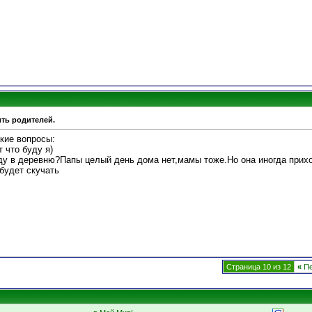
ить родителей.
кие вопросы:
 что буду я)
еду в деревню?Папы целый день дома нет,мамы тоже.Но она иногда прихо
 будет скучать
Страница 10 из 12
«
Пе