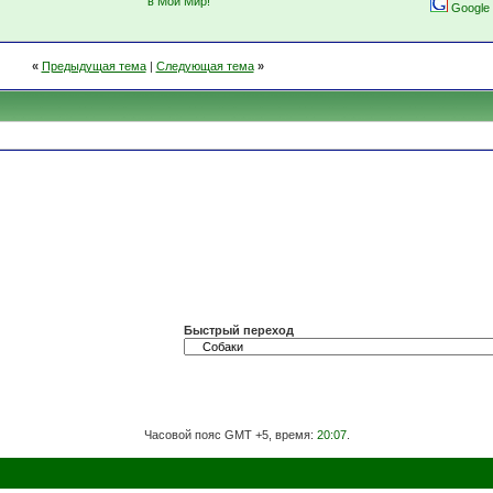
в Мой Мир!
Google
«
Предыдущая тема
|
Следующая тема
»
Быстрый переход
Часовой пояс GMT +5, время:
20:07
.