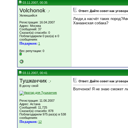
03.11.2007, 00:35
Volchonok
Ответ: Дайте совет как уговор
Увлекшийся
Люди,а насчёт таких пород?Ав
Регистрация: 16.04.2007
Ханаанская собака?
Адрес: Москва
Сообщений: 37
Сказал(а) спасибо: 0
Поблагодарили 0 раз(а) в 0
сообщениях
Подарков:
1
Вес репутации:
0
03.11.2007, 00:41
Тушканчик
Ответ: Дайте совет как уговор
В доску свой
Волчонок! Я не знаю сможет ли в
Регистрация: 11.06.2007
Адрес: Астана
Сообщений: 11,725
Сказал(а) спасибо: 878
Поблагодарили 975 раз(а) в 538
сообщениях
Подарков:
12