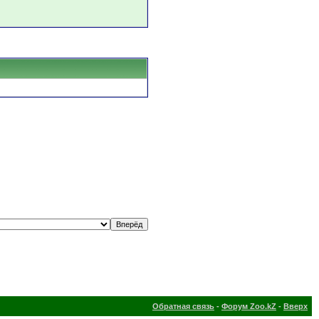
Обратная связь
-
Форум Zoo.kZ
-
Вверх