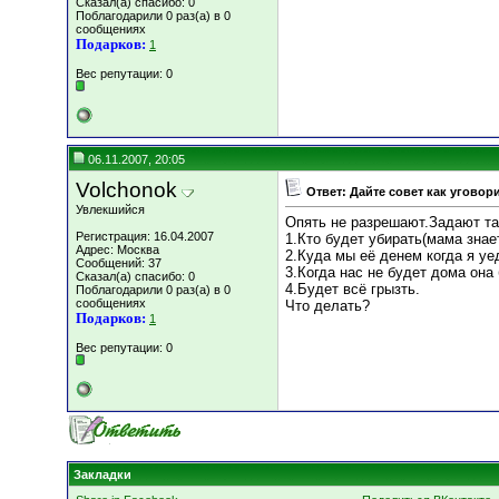
Сказал(а) спасибо: 0
Поблагодарили 0 раз(а) в 0
сообщениях
Подарков:
1
Вес репутации:
0
06.11.2007, 20:05
Volchonok
Ответ: Дайте совет как уговор
Увлекшийся
Опять не разрешают.Задают та
Регистрация: 16.04.2007
1.Кто будет убирать(мама знает
Адрес: Москва
2.Куда мы её денем когда я у
Сообщений: 37
3.Когда нас не будет дома она
Сказал(а) спасибо: 0
4.Будет всё грызть.
Поблагодарили 0 раз(а) в 0
сообщениях
Что делать?
Подарков:
1
Вес репутации:
0
Закладки