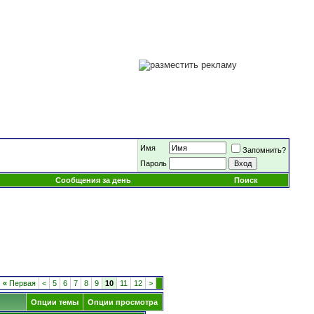
Имя
Запомнить?
Пароль
Сообщения за день
Поиск
«
Первая
<
5
6
7
8
9
10
11
12
>
Опции темы
Опции просмотра