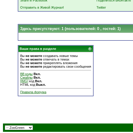
Share in Facebook
Поделиться ВКонтакте
Отправить в Живой Журнал!
Twitter
Здесь присутствуют: 1
(пользователей: 0 , гостей: 1)
Ваши права в разделе
Вы
не можете
создавать новые темы
Вы
не можете
отвечать в темах
Вы
не можете
прикреплять вложения
Вы
не можете
редактировать свои сообщения
BB коды
Вкл.
Смайлы
Вкл.
[IMG]
код
Вкл.
HTML код
Выкл.
Правила форума