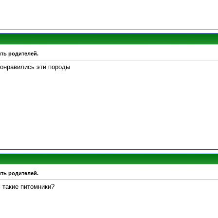
ить родителей.
понравились эти породы
ить родителей.
ь такие питомники?