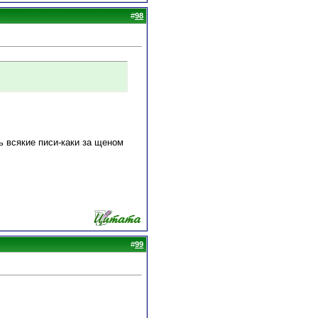
#
98
ь всякие писи-каки за щеном
#
99