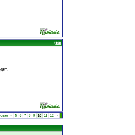
#
100
дит.
рвая
<
5
6
7
8
9
10
11
12
>