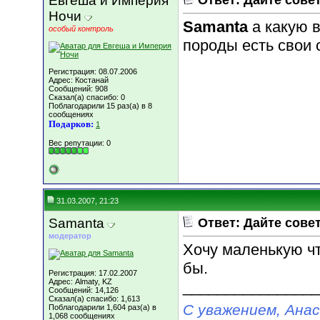
Евгеша и Империя
Ответ: Дайте сове
Ночи
Samanta
а какую в
особый контроль
породы есть свои
Регистрация: 08.07.2006
Адрес: Костанай
Сообщений: 908
Сказал(а) спасибо: 0
Поблагодарили 15 раз(а) в 8
сообщениях
Подарков:
1
Вес репутации:
0
31.03.2007, 21:23
Samanta
Ответ: Дайте сове
модератор
Хочу маленькую ч
бы.
Регистрация: 17.02.2007
Адрес: Almaty, KZ
________________
Сообщений: 14,126
Сказал(а) спасибо: 1,613
С уважением, Ана
Поблагодарили 1,604 раз(а) в
1,068 сообщениях