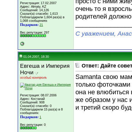
просто с ними живу
Регистрация: 17.02.2007
Адрес: Almaty, KZ
очень то я взросл
Сообщений: 14,126
Сказал(а) спасибо: 1,613
родителей должно 
Поблагодарили 1,604 раз(а) в
1,068 сообщениях
________________
Подарков:
21
С уважением, Ана
Вес репутации:
297
01.04.2007, 18:30
Евгеша и Империя
Ответ: Дайте сове
Ночи
Samanta свою маму
особый контроль
только фоточками 
она не влюбиться 
Регистрация: 08.07.2006
же образом у нас 
Адрес: Костанай
Сообщений: 908
и третий скоро бу
Сказал(а) спасибо: 0
Поблагодарили 15 раз(а) в 8
сообщениях
Подарков:
1
Вес репутации:
0