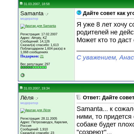
31.03.2007, 18:58
Samanta
Дайте совет как у
модератор
Я уже 8 лет хочу с
родителей не дейст
Регистрация: 17.02.2007
Адрес: Almaty, KZ
Может кто то даст 
Сообщений: 14,126
Сказал(а) спасибо: 1,613
________________
Поблагодарили 1,604 раз(а) в
1,068 сообщениях
Подарков:
С уважением, Ана
21
Вес репутации:
297
31.03.2007, 19:34
Лёля
Ответ: Дайте сове
модератор
Samanta... к сожа
ними, то придется
Регистрация: 28.11.2005
Адрес: Петрозаводск, Карелия,
собаке будет плох
Россия
Сообщений: 1,910
"созреют"...
Сказал(а) спасибо: 23