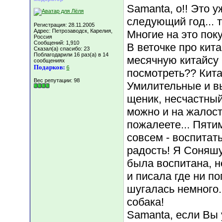
Samanta, о!! Это у
следующий год... 
Регистрация: 28.11.2005
Адрес: Петрозаводск, Карелия,
Многие на это пок
Россия
Сообщений: 1,910
В веточке про кит
Сказал(а) спасибо: 23
Поблагодарили 16 раз(а) в 14
месячную китайсу 
сообщениях
Подарков:
6
посмотреть?? Кита
Вес репутации:
98
Умилительные и в
щеник, несчастный
можно и на жалост
пожалеете... Пяти
совсем - воспитат
радость! Я Соняшу
была воспитана, н
и писала где ни по
шугалась немного..
собака!
Samanta, если Вы 