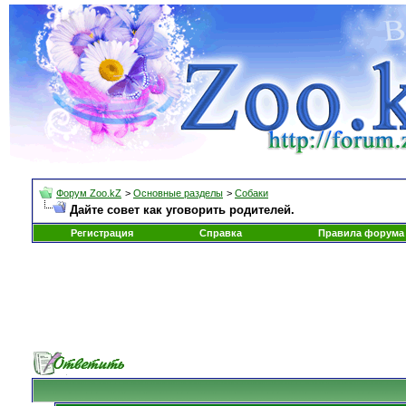
Форум Zoo.kZ
>
Основные разделы
>
Собаки
Дайте совет как уговорить родителей.
Регистрация
Справка
Правила форума