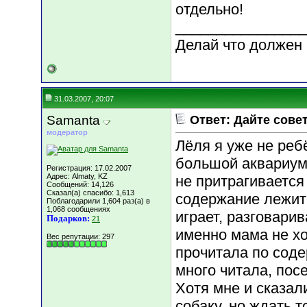
отдельно!
________________
Делай что должен и
31.03.2007, 20:07
Samanta
Ответ: Дайте сове
модератор
Лёля я уже не ребё
большой аквариум,
Регистрация: 17.02.2007
Адрес: Almaty, KZ
не притрагивается
Сообщений: 14,126
Сказал(а) спасибо: 1,613
содержание лежит 
Поблагодарили 1,604 раз(а) в
1,068 сообщениях
играет, разговари
Подарков:
21
именно мама не хо
Вес репутации:
297
прочитала по соде
много читала, пос
Хотя мне и сказал
собаку, но ждать т