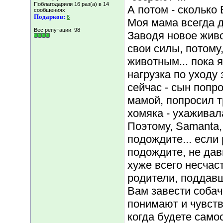
Поблагодарили 16 раз(а) в 14
А потом - сколько
сообщениях
Подарков:
6
Моя мама всегда д
Вес репутации:
98
Заводя новое живо
свои силы, потому,
животным... пока 
нагрузка по уходу 
сейчас - сын попр
мамой, попросил т
хомяка - ухаживала
Поэтому, Samanta,
подождите... если
подождите, не дави
хуже всего несчас
родители, поддав
Вам завести собачк
понимают и чувств
когда будете само