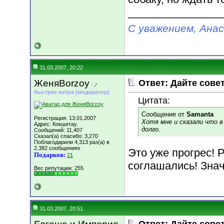
________________
С уважением, Ана
31.03.2007, 20:22
ЖеняBorzoy
Ответ: Дайте сове
быстрее ветра (модератор)
Цитата:
Сообщение от
Samanta
Регистрация: 13.01.2007
Хотя мне и сказали что в
Адрес: Кокшетау.
долго.
Сообщений: 11,407
Сказал(а) спасибо: 3,270
Поблагодарили 4,313 раз(а) в
2,382 сообщениях
Это уже прогрес! 
Подарков:
21
соглашались! Знач
Вес репутации:
255
31.03.2007, 20:51