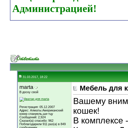
Администрацией!
31.03.2017, 18:22
marta
Мебель для 
В доску свой
Вашему вним
Регистрация: 05.12.2007
кошек!
Адрес: Алматы.Американский
кокер спаниель,ши-тцу
Сообщений: 2,924
В комплексе 
Сказал(а) спасибо: 962
Поблагодарили 911 раз(а) в 849
сообщениях