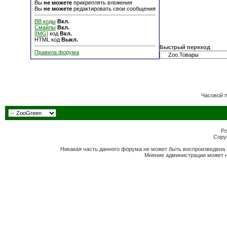
Вы
не можете
прикреплять вложения
Вы
не можете
редактировать свои сообщения
BB коды
Вкл.
Смайлы
Вкл.
[IMG]
код
Вкл.
HTML код
Выкл.
Быстрый переход
Правила форума
Часовой 
Po
Copyr
Никакая часть данного форума не может быть воспроизведена 
Мнение администрации может н