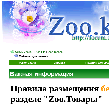
Форум Zoo.kZ
>
Zoo.Life
>
Zoo.Товары
Мебель для кошек
Регистрация
Справка
Правила форума
Важная информация
Правила размещения
б
разделе "Zoo.Товары"