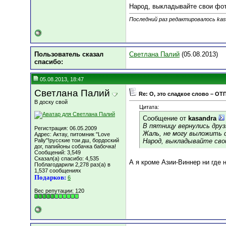
Народ, выкладывайте свои фот
Последний раз редактировалось kasa
Пользователь сказал
Светлана Палий
(05.08.2013)
cпасибо:
05.08.2013, 18:47
Светлана Палий
Re: О, это сладкое слово – ОТ
В доску свой
Цитата:
Сообщение от
kasandra
В пятницу вернулись друз
Регистрация: 06.05.2009
Жаль, не могу выложить ф
Адрес: Актау, питомник "Love
Paliy"!русские тои дш, бордоский
Народ, выкладывайте св
дог, папийоны собачка бабочка!
Сообщений: 3,549
Сказал(а) спасибо: 4,535
А я кроме Азии-Виннер ни где не б
Поблагодарили 2,278 раз(а) в
1,537 сообщениях
Подарков:
6
Вес репутации:
120