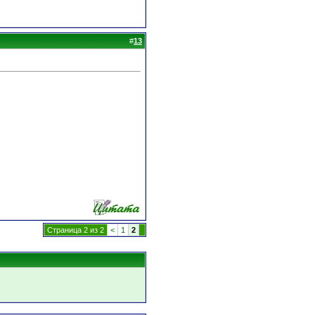
#
13
Страница 2 из 2
<
1
2