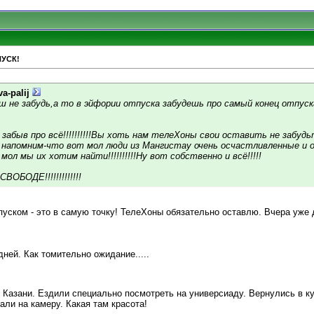
ПУСК!
va-palij
ш не забудь,а то в эйфории отпуска забудешь про самый конец отпуска!
забыв про всё!!!!!!!!!!Вы хоть нам телеХоны свои оставить не забудьт
 напомним-что вот мол люди из Мангистау очень осчастливленные и
ол мы их хотим найти!!!!!!!!!!Ну вот собственно и всё!!!!!
ВОБОДЕ!!!!!!!!!!!!!
уском - это в самую точку! ТелеХоны обязательно оставлю. Вчера уже 
дней. Как томительно ожидание.....
з Казани. Ездили специально посмотреть на универсиаду. Вернулись в к
ли на камеру. Какая там красота!