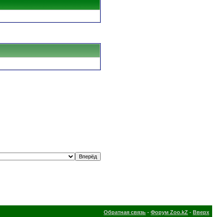
Обратная связь
-
Форум Zoo.kZ
-
Вверх