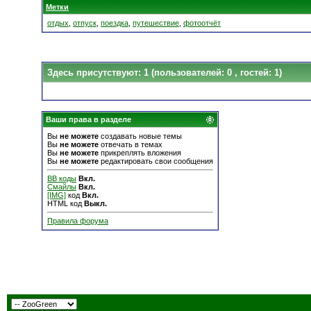
Метки
отдых
,
отпуск
,
поездка
,
путешествие
,
фотоотчёт
Здесь присутствуют: 1
(пользователей: 0 , гостей: 1)
Ваши права в разделе
Вы
не можете
создавать новые темы
Вы
не можете
отвечать в темах
Вы
не можете
прикреплять вложения
Вы
не можете
редактировать свои сообщения
BB коды
Вкл.
Смайлы
Вкл.
[IMG]
код
Вкл.
HTML код
Выкл.
Правила форума