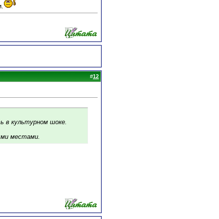
и.
#
12
сь в культурном шоке.
ыми местами.