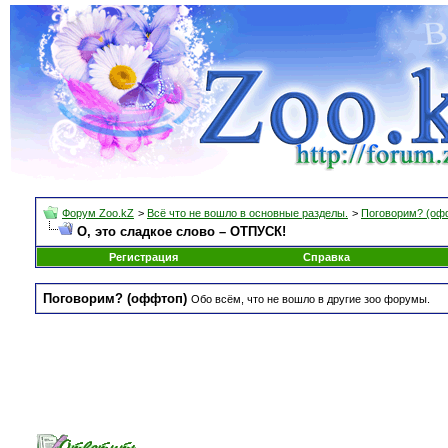
Форум Zoo.kZ
>
Всё что не вошло в основные разделы.
>
Поговорим? (оф
О, это сладкое слово – ОТПУСК!
Регистрация
Справка
Поговорим? (оффтоп)
Обо всём, что не вошло в другие зоо форумы.