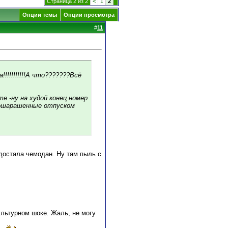
Страница 2 из 2
<
1
2
Опции темы
Опции просмотра
#
11
!!!!!!!!!!А что???????Всё
е -ну на худой конец номер
 ошарашенные отпуском
достала чемодан. Ну там пыль с
ультурном шоке. Жаль, не могу