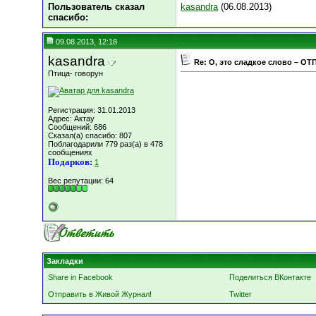
Пользователь сказал
kasandra
(06.08.2013)
cпасибо:
09.08.2013, 12:18
kasandra
Re: О, это сладкое слово – ОТ
Птица- говорун
Регистрация: 31.01.2013
Адрес: Актау
Сообщений: 686
Сказал(а) спасибо: 807
Поблагодарили 779 раз(а) в 478
сообщениях
Подарков:
1
Вес репутации:
64
Закладки
Share in Facebook
Поделиться ВКонтакте
Отправить в Живой Журнал!
Twitter