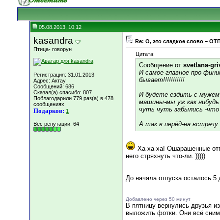
05.08.2013, 10:12
kasandra
Re: О, это сладкое слово – ОТ
Птица- говорун
Цитата:
Сообщение от
svetlana-gri
И самое главное про фини
Регистрация: 31.01.2013
бывает!!!!!!!!!!!
Адрес: Актау
Сообщений: 686
Сказал(а) спасибо: 807
И будете ездить с мужем 
Поблагодарили 779 раз(а) в 478
машины-мы уж как нибудь
сообщениях
чуть чуть забылись -что м
Подарков:
1
А так в перёд-на встречу С
Вес репутации:
64
Ха-ха-ха! Ошарашенные отп
него стряхнуть что-ли. )))))
До начала отпуска осталось 5 
Добавлено через 50 минут
В пятницу вернулись друзья и
выложить фотки. Они всё снима