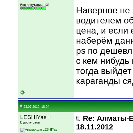
Вес репутации:
131
Наверное не 
водителем об
цена, и если 
наберём данн
ps по дешевл
с кем нибудь 
тогда выйдет 
караганды ся
23.07.2012, 18:04
LESHIYas
Re: Алматы-Е
В доску свой
18.11.2012