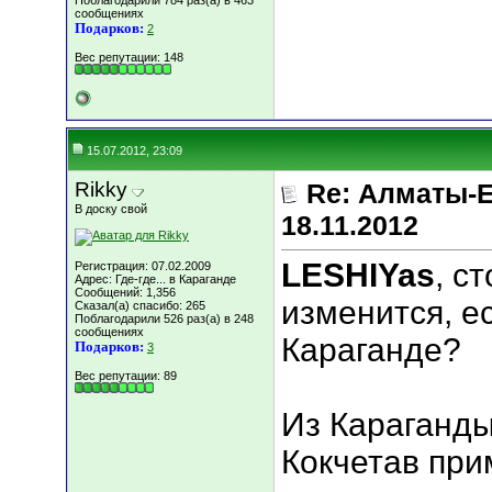
Поблагодарили 784 раз(а) в 463
сообщениях
Подарков:
2
Вес репутации:
148
15.07.2012, 23:09
Rikky
Re: Алматы-Е
В доску свой
18.11.2012
LESHIYas
, с
Регистрация: 07.02.2009
Адрес: Где-где... в Караганде
Сообщений: 1,356
изменится, е
Сказал(а) спасибо: 265
Поблагодарили 526 раз(а) в 248
сообщениях
Караганде?
Подарков:
3
Вес репутации:
89
Из Караганды
Кокчетав при