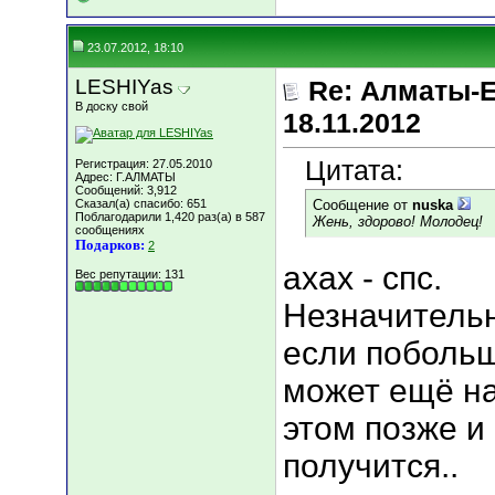
23.07.2012, 18:10
LESHIYas
Re: Алматы-Е
В доску свой
18.11.2012
Цитата:
Регистрация: 27.05.2010
Адрес: Г.АЛМАТЫ
Сообщений: 3,912
Сказал(а) спасибо: 651
Сообщение от
nuska
Поблагодарили 1,420 раз(а) в 587
Жень, здорово! Молодец!
сообщениях
Подарков:
2
ахах - спс.
Вес репутации:
131
Незначительн
если побольш
может ещё на
этом позже и
получится..