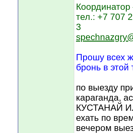
Координатор 
тел.: +7 707 
3
spechnazgry@
Прошу всех 
бронь в этой 
по выезду пр
караганда, а
КУСТАНАЙ И
ехать по врем
вечером выез