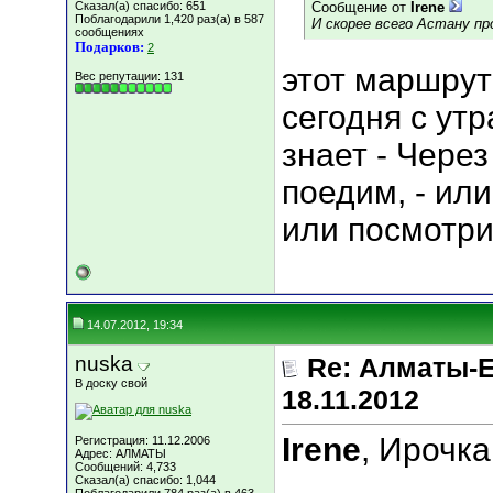
Сказал(а) спасибо: 651
Сообщение от
Irene
Поблагодарили 1,420 раз(а) в 587
И скорее всего Астану п
сообщениях
Подарков:
2
этот маршрут
Вес репутации:
131
сегодня с утр
знает - Чере
поедим, - ил
или посмотри
14.07.2012, 19:34
nuska
Re: Алматы-Е
В доску свой
18.11.2012
Irene
, Ирочк
Регистрация: 11.12.2006
Адрес: АЛМАТЫ
Сообщений: 4,733
Сказал(а) спасибо: 1,044