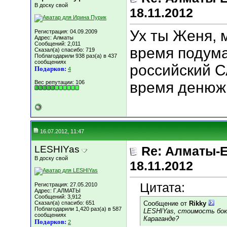
В доску свой
18.11.2012
Ух ты Женя, 
Регистрация: 04.09.2009
Адрес: Алматы
Сообщений: 2,011
время подума
Сказал(а) спасибо: 719
Поблагодарили 938 раз(а) в 437
сообщениях
российский С
Подарков:
4
Вес репутации:
106
время денюж
16.07.2012, 11:47
LESHIYas
Re: Алматы-Е
В доску свой
18.11.2012
Цитата:
Регистрация: 27.05.2010
Адрес: Г.АЛМАТЫ
Сообщений: 3,912
Сказал(а) спасибо: 651
Сообщение от
Rikky
Поблагодарили 1,420 раз(а) в 587
LESHIYas, стоимость бокс
сообщениях
Караганде?
Подарков:
2