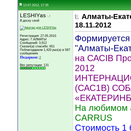
13.07.2012, 17:35
LESHIYas
Алматы-Екат
В доску свой
18.11.2012
Формируется 
Регистрация: 27.05.2010
Адрес: Г.АЛМАТЫ
Сообщений: 3,912
"Алматы-Ека
Сказал(а) спасибо: 651
Поблагодарили 1,420 раз(а) в 587
сообщениях
на САСIB Пр
Подарков:
2
Вес репутации:
131
2012
ИНТЕРНАЦИ
(САС1В) СО
«ЕКАТЕРИНБ
На любимом а
CARRUS
Стоимость 1 б