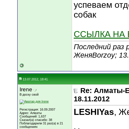
успеваем отд
собак
ССЫЛКА НА
Последний раз 
ЖеняBorzoy; 13
13.07.2012, 18:41
Irene
Re: Алматы-Е
В доску свой
18.11.2012
LESHIYas
, Ж
Регистрация: 16.09.2007
Адрес: Алматы
Сообщений: 1,637
Сказал(а) спасибо: 38
Поблагодарили 31 раз(а) в 21
сообщениях