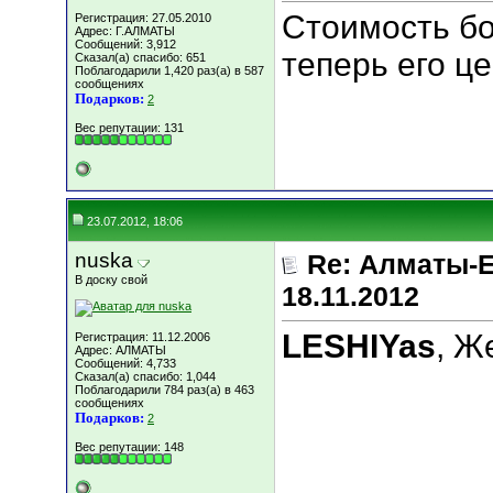
Стоимость бо
Регистрация: 27.05.2010
Адрес: Г.АЛМАТЫ
Сообщений: 3,912
теперь его ц
Сказал(а) спасибо: 651
Поблагодарили 1,420 раз(а) в 587
сообщениях
Подарков:
2
Вес репутации:
131
23.07.2012, 18:06
nuska
Re: Алматы-Е
В доску свой
18.11.2012
LESHIYas
, Ж
Регистрация: 11.12.2006
Адрес: АЛМАТЫ
Сообщений: 4,733
Сказал(а) спасибо: 1,044
Поблагодарили 784 раз(а) в 463
сообщениях
Подарков:
2
Вес репутации:
148