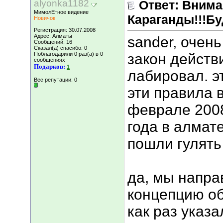
alyonka1182
Ответ: Вним
МимолЕтное видение
Караганды!!!Бу
Новичок
Регистрация: 30.07.2008
Адрес: Алматы
sander, очень
Сообщений: 16
Сказал(а) спасибо: 0
Поблагодарили 0 раз(а) в 0
закон действ
сообщениях
Подарков:
1
лабировал. э
Вес репутации:
0
эти правила 
феврале 2008
года в алмате
пошли гулять
да, мы напра
концепцию об
как раз указ