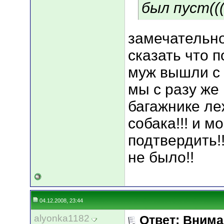
был пуст(((
замечательно 
сказать что п
муж вышли с 
мы с разу же
багажнике ле
собака!!! и м
подтвердить!
не было!!
04.12.2008, 23:44
alyonka1182
Ответ: Вним