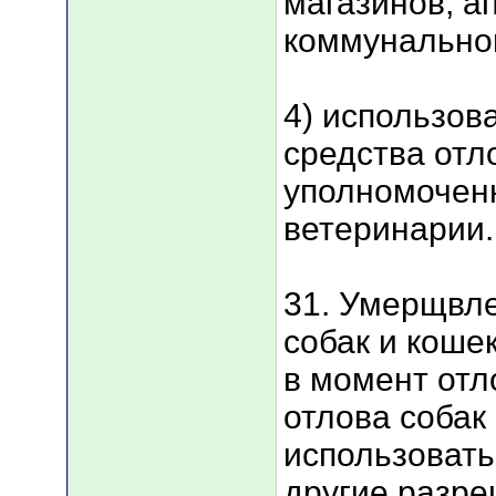
магазинов, а
коммунальног
4) использов
средства отл
уполномоченн
ветеринарии.
31. Умерщвл
собак и коше
в момент отл
отлова собак
использовать 
другие разр