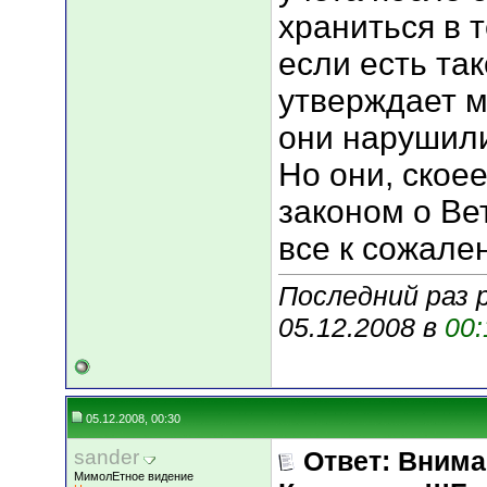
храниться в т
если есть так
утверждает м
они нарушили
Но они, скоее
законом о Вет
все к сожален
Последний раз 
05.12.2008 в
00:
05.12.2008, 00:30
sander
Ответ: Вним
МимолЕтное видение