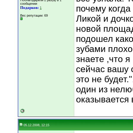
Поблагодарили 2 раз(а) в 1
сообщении
почему когда
Подарков:
1
Вес репутации:
69
Ликой и дочк
новой площад
подошел како
зубами плохо
знаете ,что я
сейчас вашу 
это не будет.
один из нелю
оказывается 
05.12.2008, 12:15