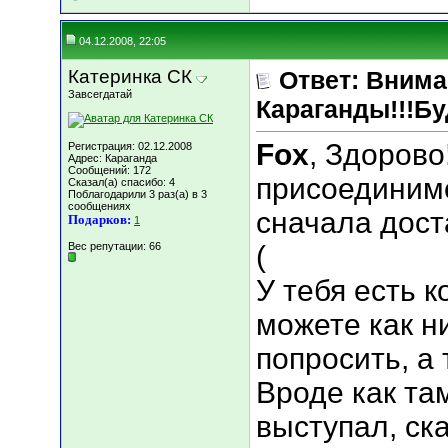
04.12.2008, 22:05
Катеринка СК
Ответ: Вним
Завсегдатай
Караганды!!!Бу
Fox
, Здорово
Регистрация: 02.12.2008
Адрес: Караганда
Сообщений: 172
присоединимс
Сказал(а) спасибо: 4
Поблагодарили 3 раз(а) в 3
сообщениях
сначала дост
Подарков:
1
Вес репутации:
66
(
У тебя есть 
можете как н
попросить, а 
Вроде как та
выступал, ск