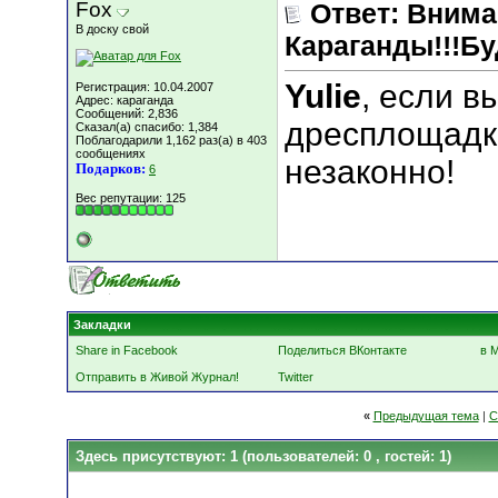
Fox
Ответ: Вним
В доску свой
Караганды!!!Бу
Yulie
, если в
Регистрация: 10.04.2007
Адрес: караганда
Сообщений: 2,836
дресплощадке
Сказал(а) спасибо: 1,384
Поблагодарили 1,162 раз(а) в 403
сообщениях
незаконно!
Подарков:
6
Вес репутации:
125
Закладки
Share in Facebook
Поделиться ВКонтакте
в 
Отправить в Живой Журнал!
Twitter
«
Предыдущая тема
|
С
Здесь присутствуют: 1
(пользователей: 0 , гостей: 1)