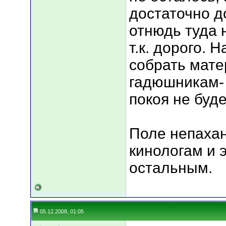
достаточно д
отнюдь туда 
т.к. дорого.
собрать мате
гадюшникам- 
покоя не буде
Поле непахан
кинологам и 
остальным.
05.12.2008, 01:05