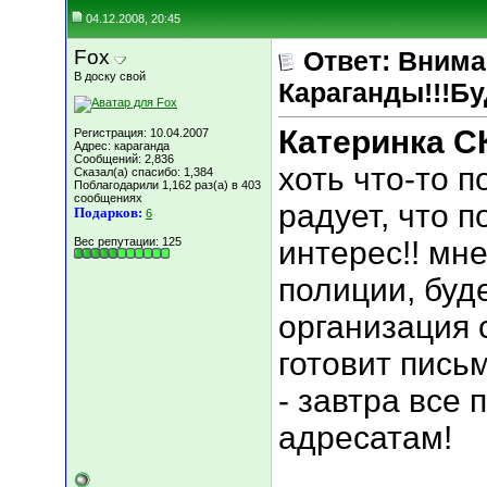
04.12.2008, 20:45
Fox
Ответ: Вним
В доску свой
Караганды!!!Бу
Катеринка С
Регистрация: 10.04.2007
Адрес: караганда
Сообщений: 2,836
хоть что-то 
Сказал(а) спасибо: 1,384
Поблагодарили 1,162 раз(а) в 403
сообщениях
радует, что 
Подарков:
6
Вес репутации:
125
интерес!! мне
полиции, буд
организация 
готовит письм
- завтра все
адресатам!