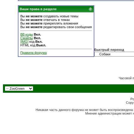
Ваши права в разделе
Вы
не можете
создавать новые темы
Вы
не можете
отвечать в темах
Вы
не можете
прикреплять вложения
Вы
не можете
редактировать свои сообщения
BB коды
Вкл.
Смайлы
Вкл.
[IMG]
код
Вкл.
HTML код
Выкл.
Быстрый переход
Правила форума
Часовой 
Po
Copyr
Никакая часть данного форума не может быть воспроизведена 
Мнение администрации может н