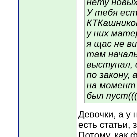
нету новых
У тебя ес
КТКашников
у них мате
я щас не ви
там начал
выступал, 
по закону,
на момент 
был пуст(((
Девочки, а у 
есть статьи
Потому, как 