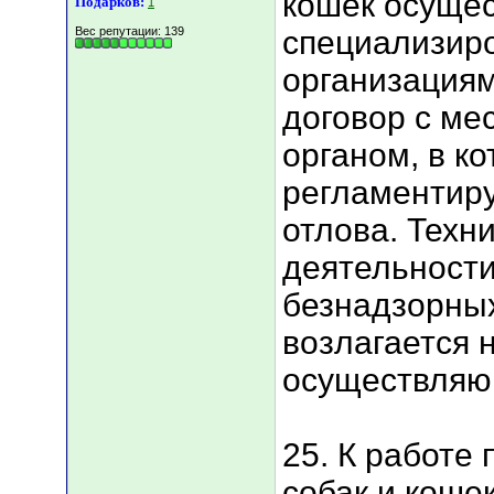
кошек осущес
Подарков:
1
Вес репутации:
139
специализир
организация
договор с м
органом, в к
регламентиру
отлова. Техн
деятельности
безнадзорных
возлагается 
осуществляю
25. К работе
собак и коше