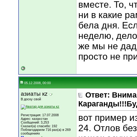
вместе. То, ч
ни в какие р
бела дня. Ес
неделю, дело
же мы не дад
просто не при
05.12.2008, 00:00
азиаты кz
Ответ: Вним
В доску свой
Караганды!!!Бу
вот пример и
Регистрация: 17.07.2008
Адрес: казахстан
Сообщений: 3,253
24. Отлов бе
Сказал(а) спасибо: 192
Поблагодарили 716 раз(а) в 269
сообщениях