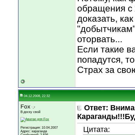
обращения с 
доказать, ка
"добытчикам"
оторвать...
Если такие в
попадутся, то
Страх за свою
04.12.2008, 22:32
Fox
Ответ: Вним
В доску свой
Караганды!!!Бу
Цитата:
Регистрация: 10.04.2007
Адрес: караганда
Сообщений: 2,836