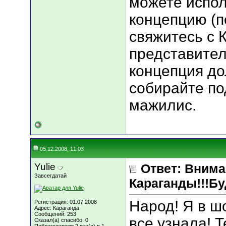
можете испо
концепцию (п
свяжитесь с 
представител
концепция до
собирайте по
мажилис.
05.12.2008, 11:03
Yulie
Ответ: Вним
Завсегдатай
Караганды!!!Бу
Народ! Я в шо
Регистрация: 01.07.2008
Адрес: Караганда
Сообщений: 253
все узнала! 
Сказал(а) спасибо: 0