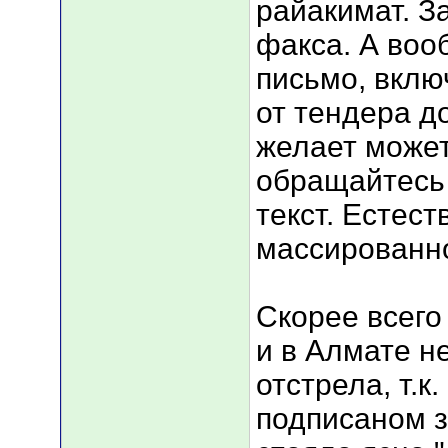
райакимат. З
факса. А воо
письмо, вклю
от тендера до
желает может
обращайтесь
текст. Естес
массированн
Скорее всего 
и в Алмате н
отстрела, т.к
подписаном 