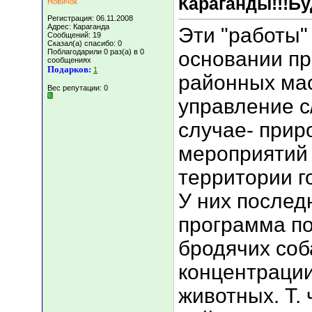
Караганды!!!Бу
Новичок
Регистрация: 06.11.2008
Адрес: Караганда
Эти "работы"
Сообщений: 19
Сказал(а) спасибо: 0
Поблагодарили 0 раз(а) в 0
основании пр
сообщениях
Подарков:
1
районных мас
Вес репутации:
0
управление с/
случае- при
мероприятий 
территории г
У них послед
программа по
бродячих соб
концентрации
животных. Т. 