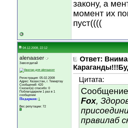
закону, а мен
момент их по
пуст((((
04.12.2008, 22:12
alenaaser
Ответ: Вним
Завсегдатай
Караганды!!!Бу
Цитата:
Регистрация: 05.02.2008
Адрес: Казахстан, г. Темиртау
Сообщений: 420
Сказал(а) спасибо: 0
Сообщение
Поблагодарили 1 раз в 1
сообщении
Fox
, Здоро
Подарков:
1
Вес репутации:
72
присоедини
правилаб с