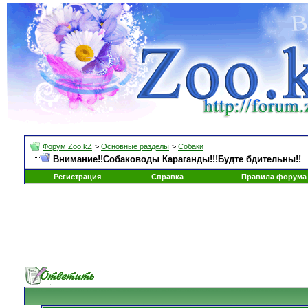
Форум Zoo.kZ
>
Основные разделы
>
Собаки
Внимание!!Собаководы Караганды!!!Будте бдительны!!
Регистрация
Справка
Правила форума