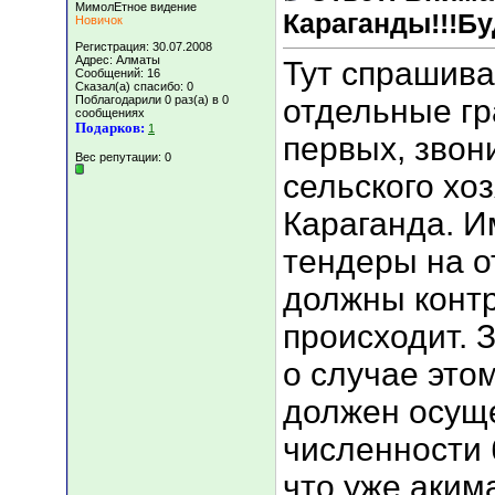
МимолЕтное видение
Караганды!!!Бу
Новичок
Регистрация: 30.07.2008
Адрес: Алматы
Тут спрашива
Сообщений: 16
Сказал(а) спасибо: 0
Поблагодарили 0 раз(а) в 0
отдельные гр
сообщениях
Подарков:
1
первых, звон
Вес репутации:
0
сельского хоз
Караганда. 
тендеры на о
должны контр
происходит. 
о случае это
должен осуще
численности
что уже аким