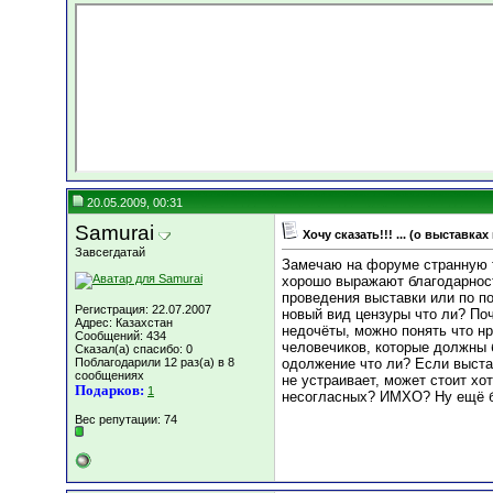
20.05.2009, 00:31
Samurai
Хочу сказать!!! ... (о выставках
Завсегдатай
Замечаю на форуме странную т
хорошо выражают благодарность
проведения выставки или по по
Регистрация: 22.07.2007
новый вид цензуры что ли? По
Адрес: Казахстан
недочёты, можно понять что нр
Сообщений: 434
человечиков, которые должны б
Сказал(а) спасибо: 0
Поблагодарили 12 раз(а) в 8
одолжение что ли? Если выстав
сообщениях
не устраивает, может стоит хо
Подарков:
1
несогласных? ИМХО? Ну ещё б
Вес репутации:
74