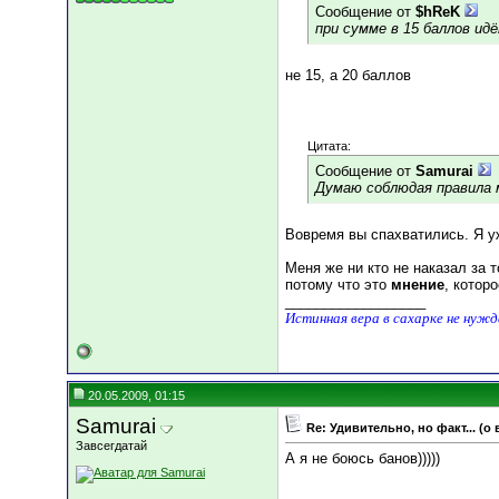
Сообщение от
$hReK
при сумме в 15 баллов ид
не 15, а 20 баллов
Цитата:
Сообщение от
Samurai
Думаю соблюдая правила 
Вовремя вы спахватились. Я у
Меня же ни кто не наказал за т
потому что это
мнение
, котор
__________________
Истинная вера в сахарке не нуж
20.05.2009, 01:15
Samurai
Re: Удивительно, но факт... (о
Завсегдатай
А я не боюсь банов)))))