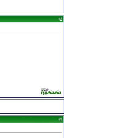
#
2
#
3