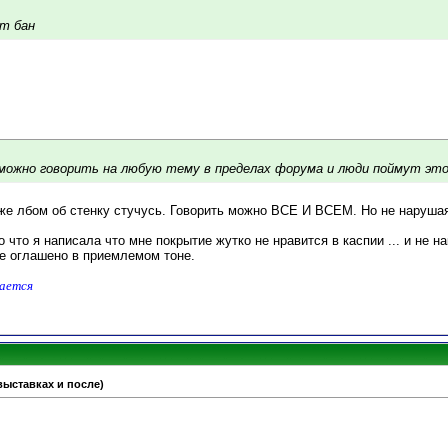
ёт бан
можно говорить на любую тему в пределах форума и люди поймут это.
же лбом об стенку стучусь. Говорить можно ВСЕ И ВСЕМ. Но не наруша
о что я написала что мне покрытие жутко не нравится в каспии ... и не н
ое оглашено в приемлемом тоне.
дается
 выставках и после)