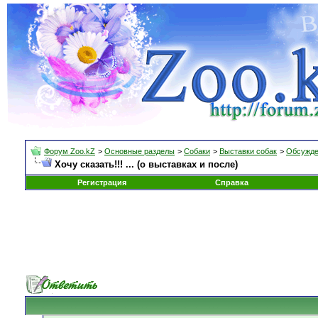
Форум Zoo.kZ
>
Основные разделы
>
Собаки
>
Выставки собак
>
Обсужде
Хочу сказать!!! ... (о выставках и после)
Регистрация
Справка