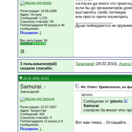
согласен да много что происхо
если бы до организаторов доне
Регистрация: 10.08.2008
выставлять свойх питомцев
Адрес: Астана
или просто прити посмотреть
Сообщений: 1,270
__________________
Сказал(а) спасибо: 59
Поблагодарили 65 раз(а) в 46
Души побеждаются не оружием
сообщениях
Подарков:
2
Вес репутации:
94
3 пользователя(ей)
Tarazgarait
(28.02.2014),
Алиса 
сказали cпасибо:
20.05.2009, 00:52
Samurai
Re: Ответ: Удивительно, но фак
Завсегдатай
Цитата:
Сообщение от
iptools
Samurai
,
Регистрация: 22.07.2007
согласен да много что пр
Адрес: Казахстан
Сообщений: 434
Сказал(а) спасибо: 0
Поблагодарили 12 раз(а) в 8
Вот вам темка... Оглашайте...
сообщениях
Подарков:
1