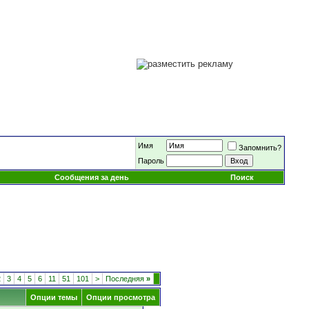
Имя
Запомнить?
Пароль
Сообщения за день
Поиск
2
3
4
5
6
11
51
101
>
Последняя
»
Опции темы
Опции просмотра