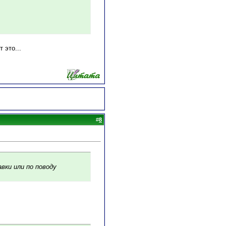
 это...
#
8
вки или по поводу