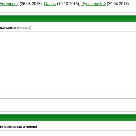
Евгеньевн
(26.05.2015),
Олень
(19.10.2013),
Руна_алабай
(29.04.2013)
 выставках и после)
 (о выставках и после)