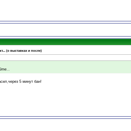
т... (о выставках и после)
те...
сил,через 5 минут бан!