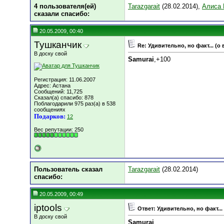
4 пользователя(ей)
Tarazgarait
(28.02.2014),
Алиса 
сказали cпасибо:
20.05.2009, 00:40
Тушканчик
Re: Удивительно, но факт... (о
В доску свой
Samurai
,+100
Регистрация: 11.06.2007
Адрес: Астана
Сообщений: 11,725
Сказал(а) спасибо: 878
Поблагодарили 975 раз(а) в 538
сообщениях
Подарков:
12
Вес репутации:
250
Пользователь сказал
Tarazgarait
(28.02.2014)
cпасибо:
20.05.2009, 00:49
iptools
Ответ: Удивительно, но факт...
В доску свой
Samurai
,