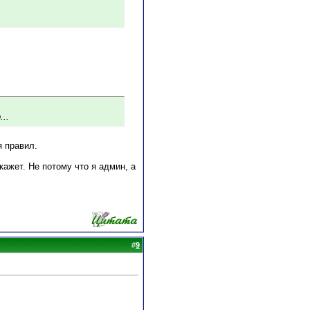
..
я правил.
акажет. Не потому что я админ, а
#
9