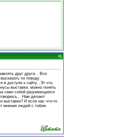
#
1
влять друг друга... Все
и высказать по поводу
 в доступе к сайту...Эт что,
инусы выставки, можно понять
ь за само собой разумеющееся
оговорюсь... Нам делают
и выставки? И если нас что-то
 от мнения людей с тобою