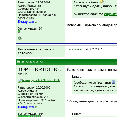
По поводу бана
Регистрация: 22.07.2007
Адрес: Казахстан
Отпишусь сразу, чтоб из
Сообщений: 434
Сказал(а) спасибо: 0
Читайте правила
http://
Поблагодарили 12 раз(а) в 8
сообщениях
Подарков:
1
Вовремя... Думаю соблюдая пр
Вес репутации:
74
Пользователь сказал
Tarazgarait
(28.02.2014)
cпасибо:
20.05.2009, 08:51
TOPTERRTIGER
Re: Ответ: Удивительно, но фак
aka Lilo
Цитата:
Сообщение от
Samurai
Но вот что странно, те, 
Регистрация: 23.06.2005
экспертизы, сразу или вс
Адрес: Астана
Сообщений: 19,658
Сказал(а) спасибо: 2,712
Поблагодарили 5,967 раз(а) в
Обсуждение действий руководс
2,567 сообщениях
Подарков:
95
Вес репутации:
364
Цитата: