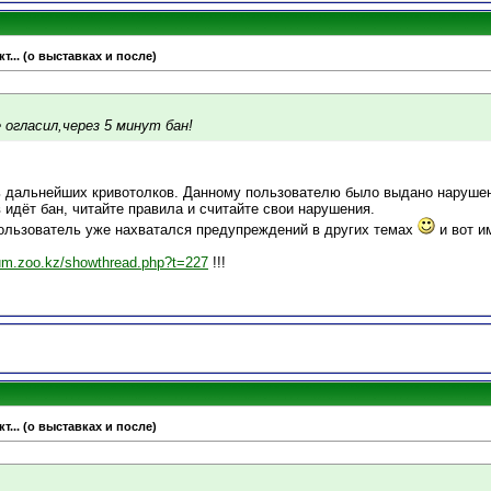
т... (о выставках и после)
 огласил,через 5 минут бан!
ь дальнейших кривотолков. Данному пользователю было выдано нарушен
идёт бан, читайте правила и считайте свои нарушения.
ользователь уже нахватался предупреждений в других темах
и вот и
rum.zoo.kz/showthread.php?t=227
!!!
т... (о выставках и после)