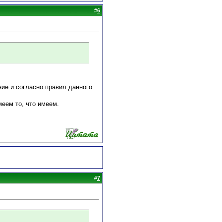
#
6
ие и согласно правил данного
меем то, что имеем.
#
7