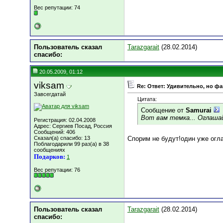
Вес репутации:
74
Пользователь сказал
Tarazgarait
(28.02.2014)
cпасибо:
20.05.2009, 01:12
viksam
Re: Ответ: Удивительно, но фак
Завсегдатай
Цитата:
Сообщение от
Samurai
Вот вам темка... Оглашай
Регистрация: 02.04.2008
Адрес: Сергиев Посад, Россия
Сообщений: 406
Сказал(а) спасибо: 13
Спорим не будут!один уже огла
Поблагодарили 99 раз(а) в 38
сообщениях
Подарков:
1
Вес репутации:
76
Пользователь сказал
Tarazgarait
(28.02.2014)
cпасибо: