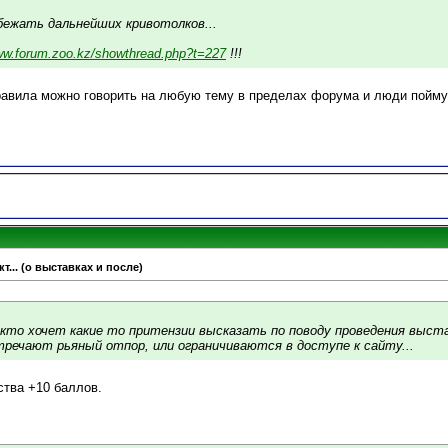
бежать дальнейших кривотолков...
www.forum.zoo.kz/showthread.php?t=227
!!!
авила можно говорить на любую тему в пределах форума и люди поймут
т... (о выставках и после)
кто хочет какие то притензии высказать по поводу проведения выста
тречают рьяный отпор, или ограничиваются в доступе к сайту...
тва +10 баллов.