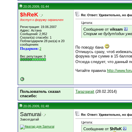
20.05.2009, 01:44
$hReK
Re: Ответ: Удивительно, но фак
доступ к форуму ограничен
Цитата:
Регистрация: 19.06.2007
Сообщение от
viksam
Адрес: Астана
Спорим не будут!один уже
Сообщений: 2,952
Сказал(а) спасибо: 1
Поблагодарили 28 раз(а) в 20
сообщениях
По поводу бана
Подарков:
2
Отпишусь сразу, чтоб избежат
форума при сумме в 15 баллов 
Вес репутации:
0
Отсюда следует, что данный п
Читайте правила
http://www.fo
Пользователь сказал
Tarazgarait
(28.02.2014)
cпасибо:
20.05.2009, 01:48
Samurai
Re: Ответ: Удивительно, но фак
Завсегдатай
Цитата:
Сообщение от
$hReK