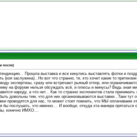
 и после)
енденцию... Прошла выставка и все кинулись выставлять фотки и поздра
 (коя заслужена)...Но вот что странно, те, кто хочет какие то притензи
воду экспертизы, сразу или встречают рьяный отпор, или ограничиваются
чему на форуме нельзя обсуждать всё, и плюсы и минусы? Ведь зная м
авится народу, а что нет... Как то странно экспонентов стали принимат
ыть довольны тем, что для них организовываются выставки...Таки тут 
ки проводятся для нас, то может стоит помнить, что МЫ оплачиваем эт
тя бы послушать, что именно.... И вообще, откуда эта манера прятаться
ы, конечно ИМХО....