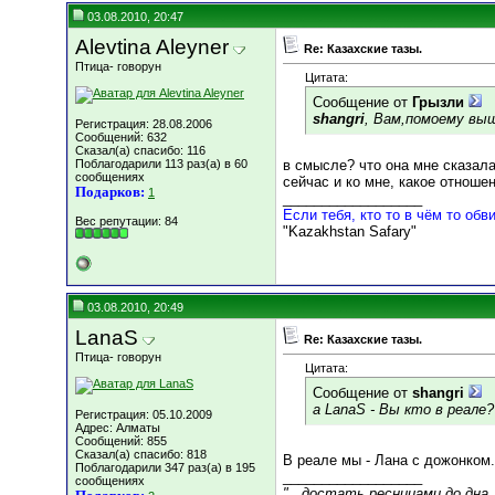
03.08.2010, 20:47
Alevtina Aleyner
Re: Казахские тазы.
Птица- говорун
Цитата:
Сообщение от
Грызли
shangri
, Вам,помоему выш
Регистрация: 28.08.2006
Сообщений: 632
Сказал(а) спасибо: 116
Поблагодарили 113 раз(а) в 60
в смысле? что она мне сказал
сообщениях
сейчас и ко мне, какое отношен
Подарков:
1
__________________
Если тебя, кто то в чём то обви
Вес репутации:
84
"Kazakhstan Safary"
03.08.2010, 20:49
LanaS
Re: Казахские тазы.
Птица- говорун
Цитата:
Сообщение от
shangri
а LanaS - Вы кто в реале?
Регистрация: 05.10.2009
Адрес: Алматы
Сообщений: 855
Сказал(а) спасибо: 818
В реале мы - Лана с дожонком
Поблагодарили 347 раз(а) в 195
__________________
сообщениях
"...достать ресницами до дна,