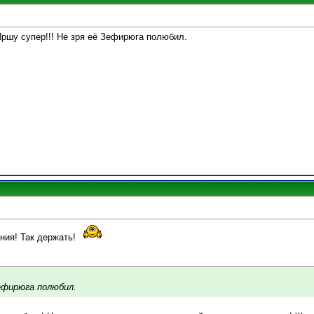
Иршу супер!!! Не зря её Зефирюга полюбил.
ния! Так держать!
Зефирюга полюбил.