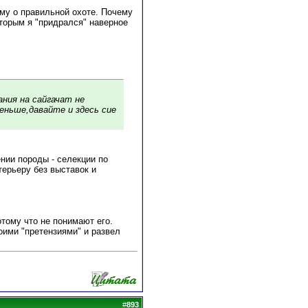
ему о правильной охоте. Почему
которым я "придрался" наверное
ния на сайгачат не
меньше,давайте и здесь сие
ении породы - селекции по
терьеру без выставок и
тому что не понимают его.
оими "претензиями" и развел
#
893