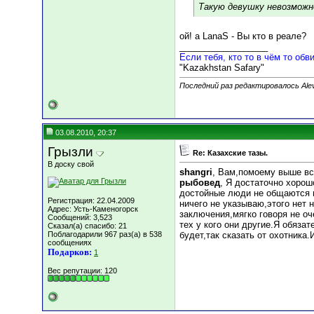
Такую девушку невозможно
ой! а LanaS - Вы кто в реале?
__________________
Если тебя, кто то в чём то обви
"Kazakhstan Safary"
Последний раз редактировалось Alevt
03.08.2010, 20:37
Грызли
Re: Казахские тазы.
В доску свой
shangri
, Вам,помоему выше вс
рыбовед
, Я достаточно хоро
достойные люди не общаются н
Регистрация: 22.04.2009
ничего не указываю,этого нет 
Адрес: Усть-Каменогорск
заключения,мягко говоря не оч
Сообщений: 3,523
тех у кого они другие.Я обяза
Сказал(а) спасибо: 21
Поблагодарили 967 раз(а) в 538
будет,так сказать от охотника.
сообщениях
Подарков:
1
Вес репутации:
120