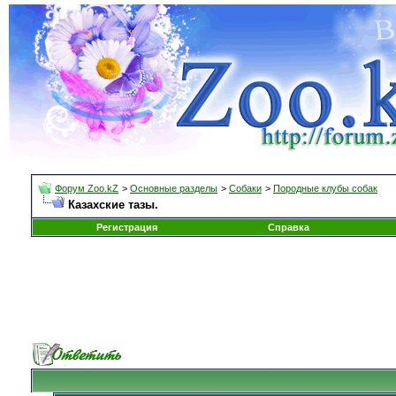
Форум Zoo.kZ
>
Основные разделы
>
Собаки
>
Породные клубы собак
Казахские тазы.
Регистрация
Справка