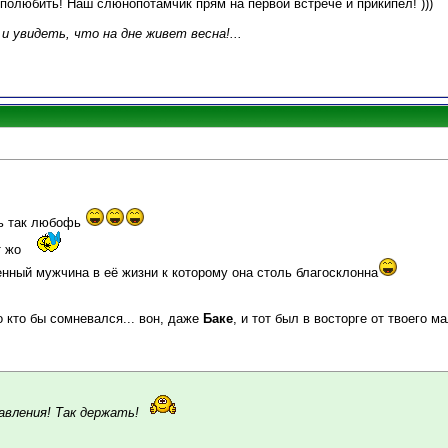
полюбить! Наш слюнопотамчик прям на первой встрече и прикипел! )))
 и увидеть, что на дне живет весна!...
фь так любофь
т жо
енный мужчина в её жизни к которому она столь благосклонна
 кто бы сомневался... вон, даже
Баке
, и тот был в восторге от твоего м
равления! Так держать!