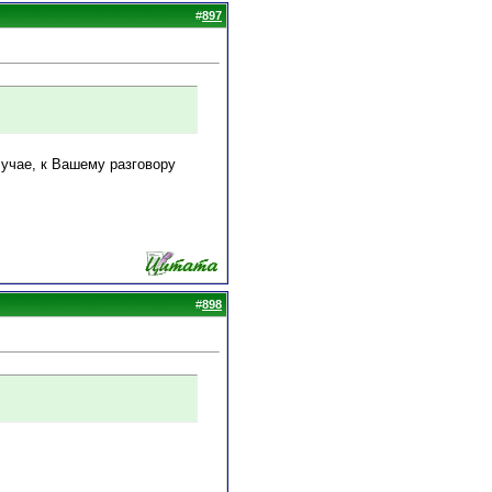
#
897
учае, к Вашему разговору
#
898