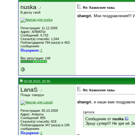
nuska
Re: Казахские тазы.
В доску свой
shangri
, Мои поздравления!!! 
Регистрация: 11.12.2006
Адрес: АЛМАТЫ
Сообщений: 4,733
Сказал(а) спасибо: 1,044
Поблагодарили 784 раз(а) в 463
сообщениях
Подарков:
2
Вес репутации:
148
03.08.2010, 20:30
LanaS
Re: Казахские тазы.
Птица- говорун
shangri
, и наши вам поздравле
Регистрация: 05.10.2009
Цитата:
Адрес: Алматы
Сообщений: 855
Сообщение от
nuska
Сказал(а) спасибо: 818
Эршу супер!!! Не зря её 
Поблагодарили 347 раз(а) в 195
сообщениях
Подарков:
2