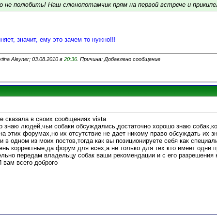
 не полюбить! Наш слюнопотамчик прям на первой встрече и прикипел!
няет, значит, ему это зачем то нужно!!!
ina Aleyner; 03.08.2010 в
20:36
. Причина: Добавлено сообщение
е сказала в своих сообщениях vista
шо знаю людей,чьи собаки обсуждались,достаточно хорошо знаю собак,к
а этих форумах,но их отсутствие не дает никому право обсуждать их з
ни в одном из моих постов,тогда как вы позиционируете себя как специал
ень корректные,да форум для всех,а не только для тех кто имеет одни 
тельно передам владельцу собак ваши рекомендации и с его разрешения 
И вам всего доброго