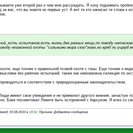
азываете уже второй раз о чем мне рассуждать. Я хочу поднимать пробл
 за вас, что вы знаете из первых уст. А вот те кто написал те слова к 
вас.
ний,,есть испытания,есть жизнь,две разных вещи,по поводу натаскива
поводу незаконной охоты "сильными мира сего"знаю,но вряд ли ущерб 
охоте, еще точнее о правильной псовой охоте с тазы. Еще точнее о вед
мыслима без рабочих испытаний, также как невозможна селекция по экс
проводиться в соответствии с природоохранным законодательством.
 Люди имеют свои убеждения и не приемлют другого мнения, зачастую по
но. Баке посоветовал Левите быть осторожней с барсуком. Я влез со св
овед; 03.08.2010 в
19:52
. Причина: Добавлено сообщение