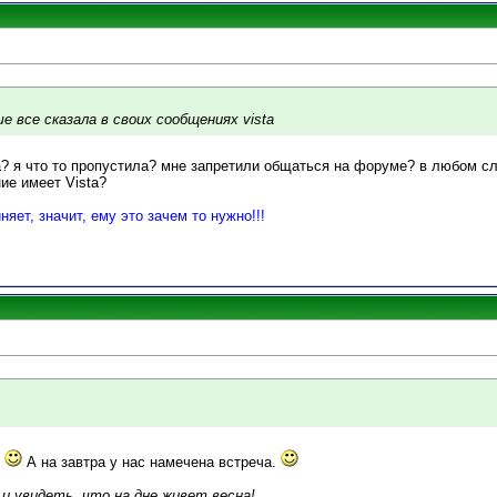
е все сказала в своих сообщениях vista
а? я что то пропустила? мне запретили общаться на форуме? в любом сл
ие имеет Vista?
няет, значит, ему это зачем то нужно!!!
.
А на завтра у нас намечена встреча.
 и увидеть, что на дне живет весна!...