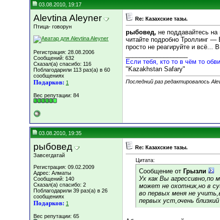
03.08.2010, 19:17
Alevtina Aleyner
Re: Казахские тазы.
Птица- говорун
рыбовед,
не поддавайтесь на 
читайте подробно Троллинг —
просто не реагируйте и всё...
Регистрация: 28.08.2006
__________________
Сообщений: 632
Если тебя, кто то в чём то обви
Сказал(а) спасибо: 116
"Kazakhstan Safary"
Поблагодарили 113 раз(а) в 60
сообщениях
Подарков:
Последний раз редактировалось Alevt
1
Вес репутации:
84
03.08.2010, 19:35
рыбовед
Re: Казахские тазы.
Завсегдатай
Цитата:
Регистрация: 09.02.2009
Сообщение от
Грызли
Адрес: Алматы
Ух как Вы агрессивно,по
Сообщений: 140
Сказал(а) спасибо: 2
может не охотник,но в с
Поблагодарили 39 раз(а) в 26
во первых меня не учить
сообщениях
первых уст,очень близки
Подарков:
1
Вес репутации:
65