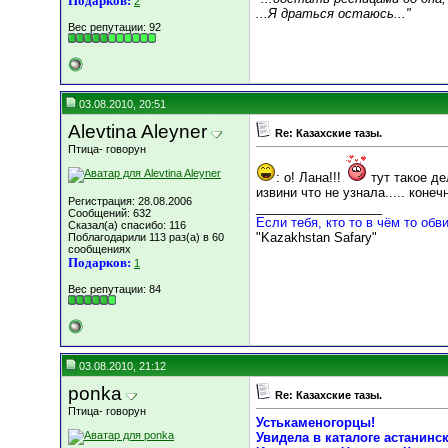
Подарков:
2
...Я драться остаюсь..."
Вес репутации:
92
03.08.2010, 20:51
Alevtina Aleyner
Re: Казахские тазы.
Птица- говорун
: о! Лана!!!
тут такое д
извини что не узнала..... коне
Регистрация: 28.08.2006
__________________
Сообщений: 632
Если тебя, кто то в чём то обви
Сказал(а) спасибо: 116
"Kazakhstan Safary"
Поблагодарили 113 раз(а) в 60
сообщениях
Подарков:
1
Вес репутации:
84
03.08.2010, 21:12
ponka
Re: Казахские тазы.
Птица- говорун
Устькаменогорцы!
Увидела в каталоге астанинс