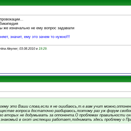
провокации...
 Википедия
 Вы же изначально не ему вопрос задавали
няет, значит, ему это зачем то нужно!!!
ina Aleyner; 03.08.2010 в
19:29
.
 моему это Ваши слова,если я не ошибаюсь,т.е.вам учит можно,оппон
уществе вопроса достаточно разбираюсь,поэтому раз уж форум своб
,во вторых не додумывать за оппонента.О проблемах правильности ох
й знакомый в охот инспекции работает,поднимать здесь проблему о П