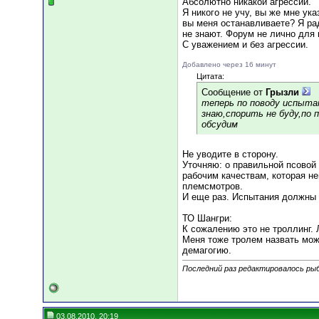
Абсолютно никакой агрессии.
Я никого не учу, вы же мне ук
вы меня останавливаете? Я рад
не знают. Форум не лично для 
С уважением и без агрессии.
Добавлено через 16 минут
Цитата:
Сообщение от
Грызли
теперь по поводу испыта
знаю,спорить не буду,по 
обсудим
Не уводите в сторону.
Уточняю: о правильной псовой 
рабочим качествам, которая не
племсмотров.
И еще раз. Испытания должны 
ТО Шангри:
К сожалению это не троллинг.
Меня тоже тролем назвать мож
демагогию.
Последний раз редактировалось рыб
03.08.2010, 20:19