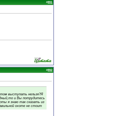
#
891
#
892
ентом выступать нельзя?Я
одный,то и Вы потрудитесь
оты я знаю так сказать из
равильной охоте не стоит