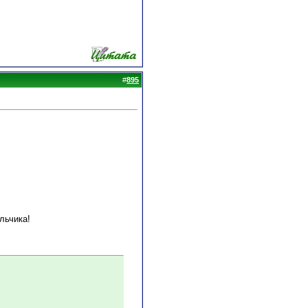
#
895
альчика!