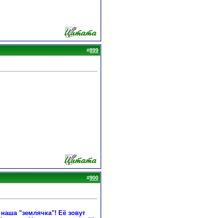
#
899
#
900
 наша "землячка"! Её зовут