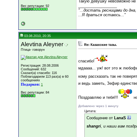
Такую девушку невозможно не 
__________________
Вес репутации:
92
"...достать ресницами до дна,
...Я драться остаюсь..."
03.08.2010, 20:35
Alevtina Aleyner
Re: Казахские тазы.
Птица- говорун
спасибо!
Регистрация: 28.08.2006
мдаааа... уж! вот это ж любо
Сообщений: 632
Сказал(а) спасибо: 116
кому рассказать так не поверя
Поблагодарили 113 раз(а) в 60
сообщениях
и ведь заметь, Зефир единств
Подарков:
1
Вес репутации:
84
Поздравляю и тебя!!!
но
Добавлено через 1 минуту
Цитата:
Сообщение от
LanaS
shangri
, и наши вам позд