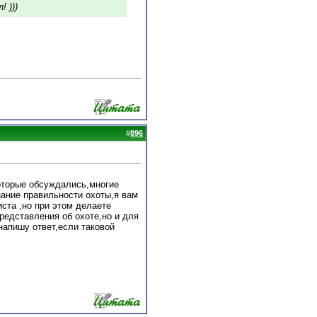
 )))
#
896
оторые обсуждались,многие
нание правильности охоты,я вам
иста ,но при этом делаете
представления об охоте,но и для
напишу ответ,если таковой