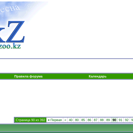
Правила форума
Календарь
Страница 90 из 392
«
Первая
<
40
80
85
86
87
88
89
90
91
92
9