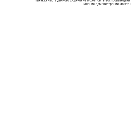
Никакая часть данного форума не может быть воспроизведена 
Мнение администрации может н