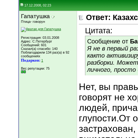
17.12.2008, 02:23
Гапатушка
Ответ: Казахс
Птица- говорун
Цитата:
Регистрация: 03.01.2008
Сообщение от
Ба
Адрес: C.Петербург
Сообщений: 601
Я не в первый ра
Сказал(а) спасибо: 140
Поблагодарили 134 раз(а) в 92
както активизи
сообщениях
Подарков:
1
разборки. Может
личного, просто
Вес репутации:
75
Нет, вы прав
говорят не х
людей, прича
глупости.От 
застрахован, 