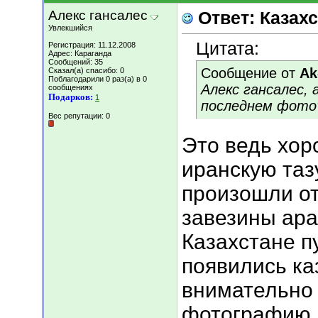
Алекс гансалес
Ответ: Казахс
Увлекшийся
Цитата:
Регистрация: 11.12.2008
Адрес: Караганда
Сообщений: 35
Сообщение от
Ak
Сказал(а) спасибо: 0
Поблагодарили 0 раз(а) в 0
Алекс гансалес, 
сообщениях
Подарков:
1
последнем фото?
Вес репутации:
0
Это ведь хор
иранскую таз
произошли от
завезины ара
Казахстане 
появились ка
внимательно 
фотографию, 