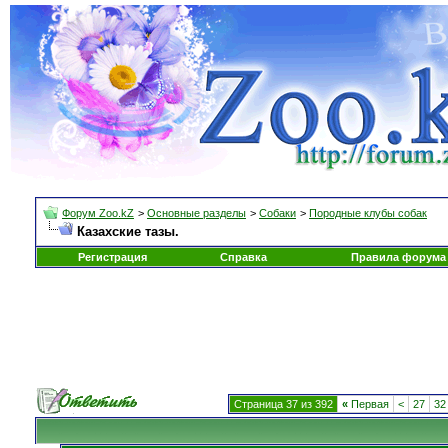
Форум Zoo.kZ
>
Основные разделы
>
Собаки
>
Породные клубы собак
Казахские тазы.
Регистрация
Справка
Правила форума
Страница 37 из 392
«
Первая
<
27
32