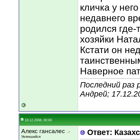
кличка у него
недавнего вр
родился где-т
хозяйки Натал
Кстати он не
таинственным
Наверное па
Последний раз
Андрей; 17.12.2
18.12.2008, 00:00
Алекс гансалес
Ответ: Казахс
Увлекшийся