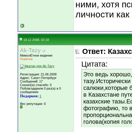
ними, хотя п
личности как
18.12.2008, 02:18
Ak-Tazy
Ответ: Казахс
МимолЕтное видение
Новичок
Цитата:
Это ведь хорошо,
Регистрация: 21.06.2008
Адрес: Санкт-Петербург
тазу.Исторически
Сообщений: 17
Сказал(а) спасибо: 0
салюки,которые 
Поблагодарили 0 раз(а) в 0
сообщениях
в Казахстане пу
Подарков:
1
казахские тазы.Е
Вес репутации:
0
фотографию, то 
пропорциональна
голова(копия гол