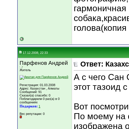
гармоничная
собака,краси
голова(копия
17.12.2008, 22:33
Парфенов Андрей
Ответ: Казахс
Житель
А с чего Сан 
этот тазоид 
Регистрация: 01.03.2008
Адрес: Казахстан , Алматы
Сообщений: 91
Сказал(а) спасибо: 0
Поблагодарили 0 раз(а) в 0
сообщениях
Вот посмотри
Подарков:
1
По моему на
Вес репутации:
0
изображена о