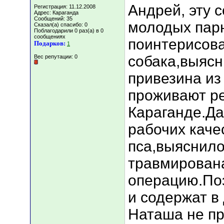
Андрей, эту 
Регистрация: 11.12.2008
Адрес: Караганда
Сообщений: 35
молодых парн
Сказал(а) спасибо: 0
Поблагодарили 0 раз(а) в 0
сообщениях
поинтерисова
Подарков:
1
собака,выясн
Вес репутации:
0
привезина из
проживают ре
Караганде.Да
рабочих каче
пса,выяснило
травмирована
операцию.Поэ
и содержат в
Наташа не пр