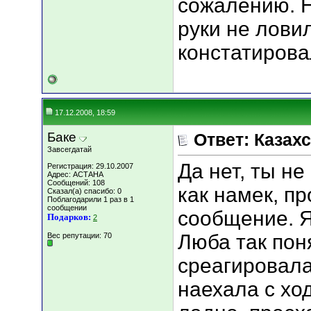
сожалению. Н
руки не ловил
констатирова
17.12.2008, 18:59
Баке
Ответ: Казахс
Завсегдатай
Да нет, ты н
Регистрация: 29.10.2007
Адрес: АСТАНА
Сообщений: 108
как намек, п
Сказал(а) спасибо: 0
Поблагодарили 1 раз в 1
сообщении
сообщение. Я
Подарков:
2
Люба так пон
Вес репутации:
70
среагировала
наехала с ход