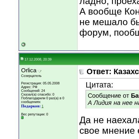
ладно, проех
А вообще Ко
не мешало бы
форум, пообщ
17.12.2008, 20:39
Orlica
Ответ: Казахс
Созерцатель
Цитата:
Регистрация: 05.05.2008
Адрес: РФ
Сообщений: 24
Сообщение от
Ба
Сказал(а) спасибо: 0
Поблагодарили 0 раз(а) в 0
А Лидия на нее на
сообщениях
Подарков:
1
Вес репутации:
0
Да не наехал
свое мнение 