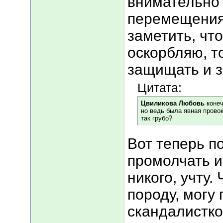
внимательно 
перемещения
заметить, что
оскорбляю, т
защищать и 
Цитата:
Цвиликова Любовь
конеч
но ведь была явная провок
так грубо?
Вот теперь п
промолчать и
никого, учту
породу, могу
скандалистко