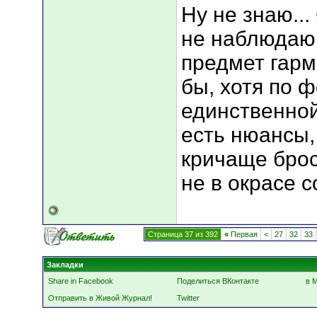
Ну не знаю...
не наблюдаю,
предмет гарм
бы, хотя по 
единственной
есть нюансы,
кричаще брос
не в окрасе 
Страница 37 из 392
«
Первая
<
27
32
33
Закладки
Share in Facebook
Поделиться ВКонтакте
в 
Отправить в Живой Журнал!
Twitter