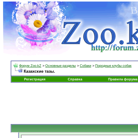
Форум Zoo.kZ
>
Основные разделы
>
Собаки
>
Породные клубы собак
Казахские тазы.
Регистрация
Справка
Правила форума