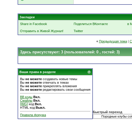
Закладки
Share in Facebook
Поделиться ВКонтакте
в 
Отправить в Живой Журнал!
Twitter
«
Предыдущая тема
|
С
Здесь присутствуют: 3
(пользователей: 0 , гостей: 3)
Ваши права в разделе
Вы
не можете
создавать новые темы
Вы
не можете
отвечать в темах
Вы
не можете
прикреплять вложения
Вы
не можете
редактировать свои сообщения
BB коды
Вкл.
Смайлы
Вкл.
[IMG]
код
Вкл.
HTML код
Выкл.
Быстрый переход
Правила форума