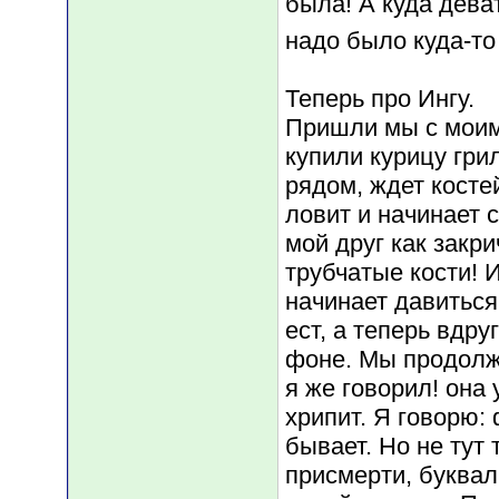
была! А куда деват
надо было куда-т
Теперь про Ингу.
Пришли мы с моим 
купили курицу гри
рядом, ждет костей
ловит и начинает 
мой друг как закри
трубчатые кости! И
начинает давиться.
ест, а теперь вдру
фоне. Мы продолжа
я же говорил! она
хрипит. Я говорю:
бывает. Но не тут 
присмерти, буквал