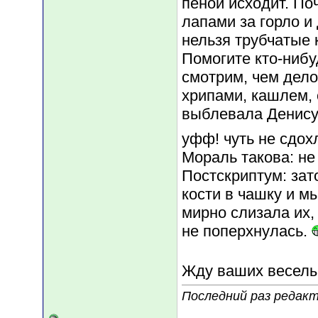
пеной исходит. По
лапами за горло и
нельзя трубчатые к
Помогите кто-нибу
смотрим, чем дело
хрипами, кашлем, 
выблевала Денису 
уфф! чуть не сдох
Мораль такова: не 
Постскриптум: зат
кости в чашку и м
мирно слизала их,
не поперхнулась.
Жду ваших веселы
Последний раз редакти