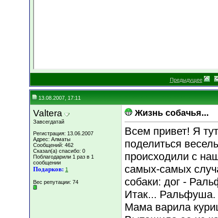
Предыдущее
13.08.2007, 17:11
Valtera
Жизнь собачья...
Завсегдатай
Всем привет! Я ту
Регистрация: 13.06.2007
Адрес: Алматы
поделиться весел
Сообщений: 462
Сказал(а) спасибо: 0
происходили с наш
Поблагодарили 1 раз в 1
сообщении
самых-самых случ
Подарков:
1
собаки: дог - Раль
Вес репутации:
74
Итак... Ральфуша.
Мама варила кури