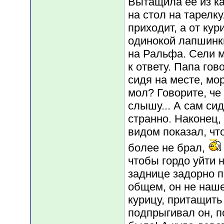
Вытащила ее из к
на стол на тарелку
приходит, а от ку
одинокой лапшинки
на Ральфа. Сели м
к ответу. Папа гов
сидя на месте, мор
мол? Говорите, че
слышу... А сам сид
странно. Наконец
видом показал, чт
более не брал,
чтобы гордо уйти н
заднице задорно 
общем, он не наше
курицу, притащить 
подпрыгивал он, п