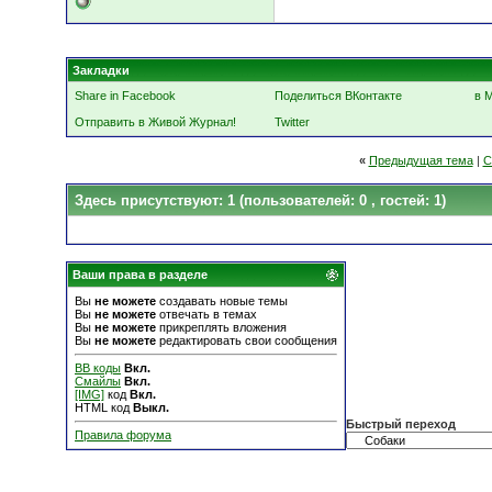
Закладки
Share in Facebook
Поделиться ВКонтакте
в 
Отправить в Живой Журнал!
Twitter
«
Предыдущая тема
|
С
Здесь присутствуют: 1
(пользователей: 0 , гостей: 1)
Ваши права в разделе
Вы
не можете
создавать новые темы
Вы
не можете
отвечать в темах
Вы
не можете
прикреплять вложения
Вы
не можете
редактировать свои сообщения
BB коды
Вкл.
Смайлы
Вкл.
[IMG]
код
Вкл.
HTML код
Выкл.
Быстрый переход
Правила форума