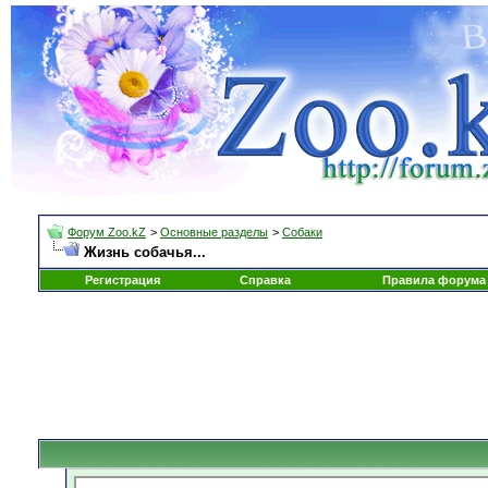
Форум Zoo.kZ
>
Основные разделы
>
Собаки
Жизнь собачья...
Регистрация
Справка
Правила форума