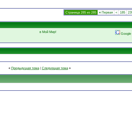
Страница 285 из 285
«
Первая
<
185
23
в Мой Мир!
Google
«
Предыдущая тема
|
Следующая тема
»