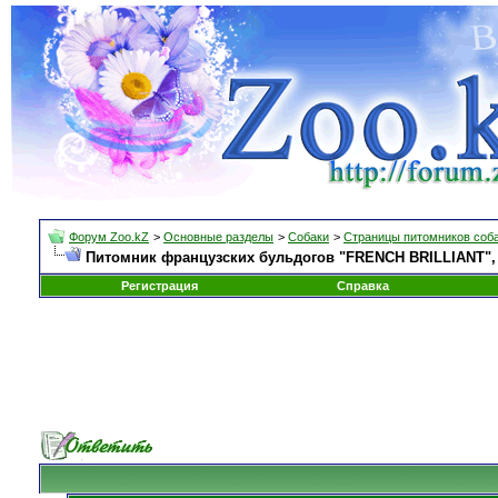
Форум Zoo.kZ
>
Основные разделы
>
Собаки
>
Страницы питомников соб
Питомник французских бульдогов "FRENCH BRILLIANT", С
Регистрация
Справка