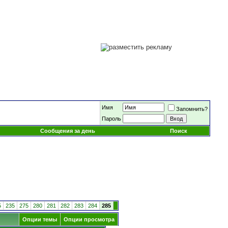
Имя
Запомнить?
Пароль
Сообщения за день
Поиск
5
235
275
280
281
282
283
284
285
Опции темы
Опции просмотра