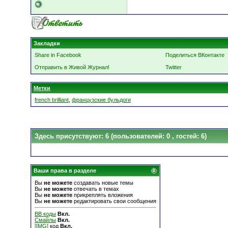
Закладки
Share in Facebook
Поделиться ВКонтакте
Отправить в Живой Журнал!
Twitter
Метки
french brilliant
,
французские бульдоги
Здесь присутствуют: 6
(пользователей: 0 , гостей: 6)
Ваши права в разделе
Вы
не можете
создавать новые темы
Вы
не можете
отвечать в темах
Вы
не можете
прикреплять вложения
Вы
не можете
редактировать свои сообщения
BB коды
Вкл.
Смайлы
Вкл.
[IMG]
код
Вкл.