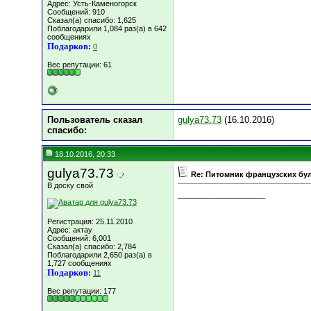
Адрес: Усть-Каменогорск
Сообщений: 910
Сказал(а) спасибо: 1,625
Поблагодарили 1,084 раз(а) в 642
сообщениях
Подарков:
0
Вес репутации:
61
Пользователь сказал
gulya73.73
(16.10.2016)
cпасибо:
18.10.2016, 20:33
gulya73.73
Re: Питомник французских бул
В доску свой
__________________
Регистрация: 25.11.2010
Адрес: актау
Сообщений: 6,001
Сказал(а) спасибо: 2,784
Поблагодарили 2,650 раз(а) в
1,727 сообщениях
Подарков:
11
Вес репутации:
177