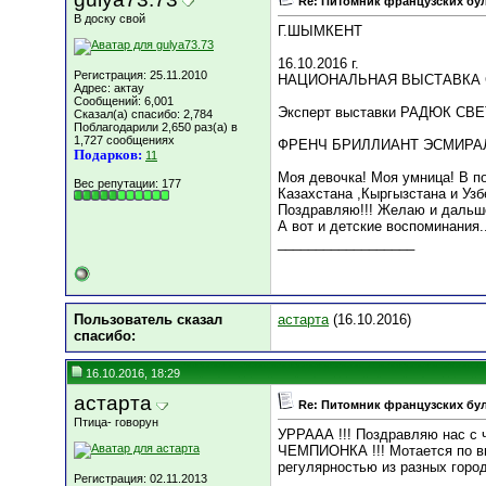
Re: Питомник французских бул
В доску свой
Г.ШЫМКЕНТ
16.10.2016 г.
Регистрация: 25.11.2010
НАЦИОНАЛЬНАЯ ВЫСТАВКА С
Адрес: актау
Сообщений: 6,001
Эксперт выставки РАДЮК СВЕ
Сказал(а) спасибо: 2,784
Поблагодарили 2,650 раз(а) в
1,727 сообщениях
ФРЕНЧ БРИЛЛИАНТ ЭСМИРАЛ
Подарков:
11
Моя девочка! Моя умница! В п
Вес репутации:
177
Казахстана ,Кыргызстана и Узбе
Поздравляю!!! Желаю и дальше
А вот и детские воспоминания..
__________________
Пользователь сказал
астарта
(16.10.2016)
cпасибо:
16.10.2016, 18:29
астарта
Re: Питомник французских бул
Птица- говорун
УРРААА !!! Поздравляю нас с ч
ЧЕМПИОНКА !!! Мотается по выс
регулярностью из разных город
Регистрация: 02.11.2013