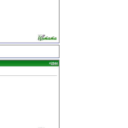
#
2844