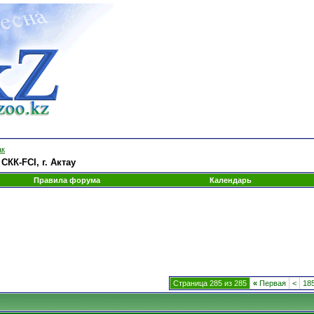
ак
КК-FCI, г. Актау
Правила форума
Календарь
Страница 285 из 285
«
Первая
<
18