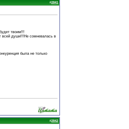
#
2841
удет твоим!!!
т всей души!!!Не сомневалась в
онкуренция была не только
#
2842