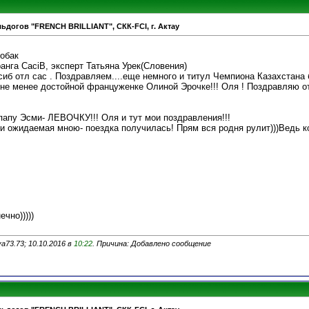
ьдогов "FRENCH BRILLIANT", СКК-FCI, г. Актау
обак
нга СасiB, эксперт Татьяна Урек(Словения)
б отл сас . Поздравляем....еще немного и титул Чемпиона Казахстана б
 не менее достойной француженке Олиной Эрочке!!! Оля ! Поздравляю о
папу Эсми- ЛЕВОЧКУ!!! Оля и тут мои поздравления!!!
и ожидаемая мною- поездка получилась! Прям вся родня рулит)))Ведь к
чно)))))
a73.73; 10.10.2016 в
10:22
. Причина: Добавлено сообщение