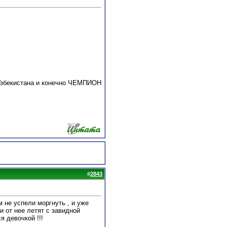
 Узбекистана и конечно ЧЕМПИОН
#
2843
 не успели моргнуть , и уже
и от нее летят с завидной
я девочкой !!!