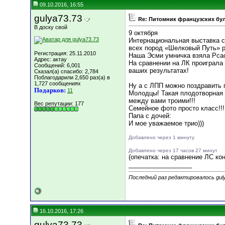
09.10.2016, 16:55
gulya73.73
Re: Питомник французских бул
В доску свой
9 октября
Интернациональная выставка с
всех пород «Шелковый Путь» ра
Регистрация: 25.11.2010
Наша Эсми умничка взяла Рсаси
Адрес: актау
На сравнении на ЛК проиграла
Сообщений: 6,001
ваших результатах!
Сказал(а) спасибо: 2,784
Поблагодарили 2,650 раз(а) в
1,727 сообщениях
Ну а с ЛПП можно поздравить 
Подарков:
11
Молодцы! Такая плодотворная 
между вами троими!!!
Вес репутации:
177
Семейное фото просто класс!!!
Папа с дочей:
И мое уважаемое трио)))
Добавлено через 1 минуту
Добавлено через 17 часов 27 минут
(опечатка: на сравнение ЛС коне
__________________
Последний раз редактировалось guly
16.10.2016, 17:26
gulya73.73