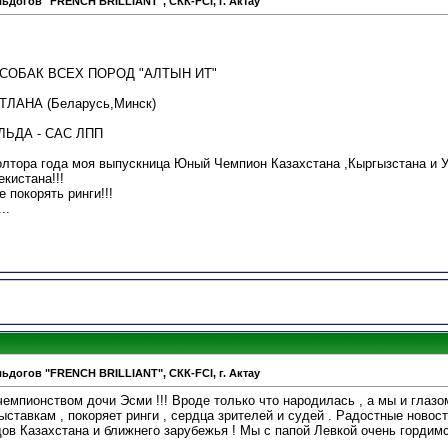
ьдогов "FRENCH BRILLIANT", СКК-FCI, г. Актау
ОБАК ВСЕХ ПОРОД "АЛТЫН ИТ"
ТЛАНА (Беларусь,Минск)
ЬДА - САС ЛПП
олтора года моя выпускница Юный Чемпион Казахстана ,Кыргызстана и
кистана!!!
 покорять ринги!!!
..
ьдогов "FRENCH BRILLIANT", СКК-FCI, г. Актау
емпионством дочи Эсми !!! Вроде только что народилась , а мы и глазом
тавкам , покоряет ринги , сердца зрителей и судей . Радостные новост
ов Казахстана и ближнего зарубежья ! Мы с папой Левкой очень гордимс