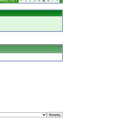
ница 5 из 7
<
1
2
3
4
5
6
7
>