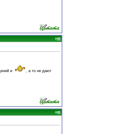
#
48
щений и
, а то не дают
#
49