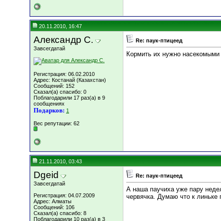
20.11.2010, 16:47
Александр С.
Re: паук-птицеед
Завсегдатай
Кормить их нужно насекомыми 
Регистрация: 06.02.2010
Адрес: Костанай (Казахстан)
Сообщений: 152
Сказал(а) спасибо: 0
Поблагодарили 17 раз(а) в 9
сообщениях
Подарков:
1
Вес репутации:
62
21.11.2010, 03:43
Dgeid
Re: паук-птицеед
Завсегдатай
А наша паучиха уже пару недел
Регистрация: 04.07.2009
червячка. Думаю что к линьке 
Адрес: Алматы
Сообщений: 106
Сказал(а) спасибо: 8
Поблагодарили 10 раз(а) в 3