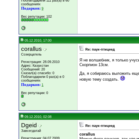
Поблагодарили 111 раз(а) в 60
сообщениях
Подарков:
9
Вес репутации:
102
05.12.2010, 17:00
corallus
Re: паук-птицеед
Созерцатель
Я не волшебник, я только учусь
Регистрация: 28.09.2010
Скорпион 13см.
Адрес: Казахстан
Сообщений: 20
Сказал(а) спасибо: 0
Да, я собираюсь выложить еще
Поблагодарили 0 раз(а) в 0
новую тему создать.
сообщениях
Подарков:
1
Вес репутации:
0
09.12.2010, 02:08
Dgeid
Re: паук-птицеед
Завсегдатай
corallus
Регистрация: 04.07.2009
Можно фото паукаов, тех что 