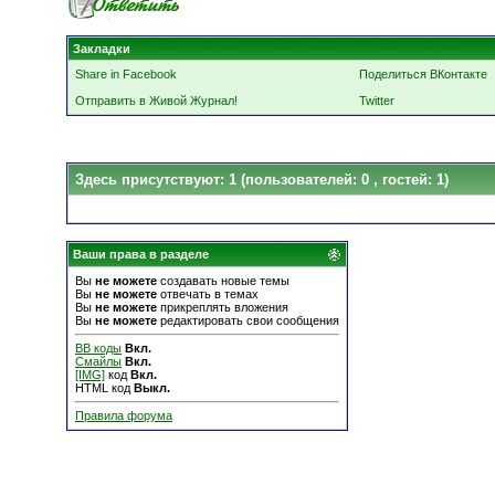
Закладки
Share in Facebook
Поделиться ВКонтакте
Отправить в Живой Журнал!
Twitter
Здесь присутствуют: 1
(пользователей: 0 , гостей: 1)
Ваши права в разделе
Вы
не можете
создавать новые темы
Вы
не можете
отвечать в темах
Вы
не можете
прикреплять вложения
Вы
не можете
редактировать свои сообщения
BB коды
Вкл.
Смайлы
Вкл.
[IMG]
код
Вкл.
HTML код
Выкл.
Правила форума