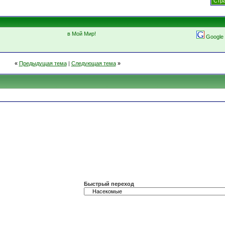
Стра
в Мой Мир!
Google
«
Предыдущая тема
|
Следующая тема
»
Быстрый переход