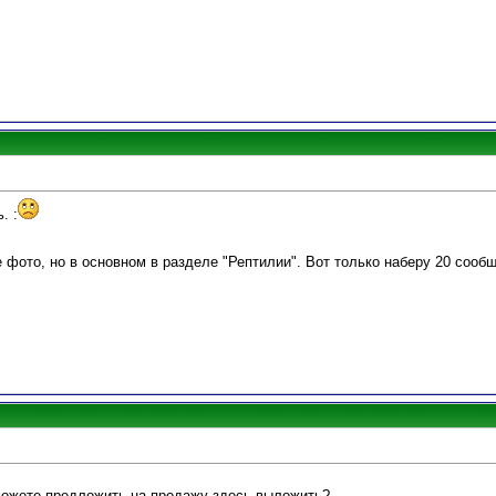
. :
 фото, но в основном в разделе "Рептилии". Вот только наберу 20 сооб
можете предложить на продажу здесь выложить?