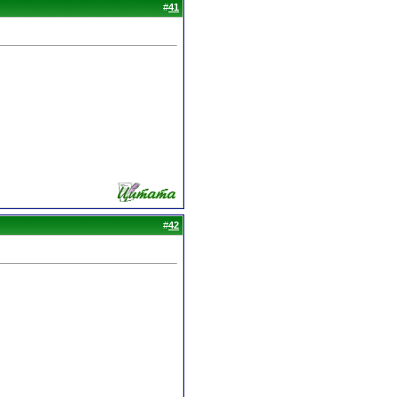
#
41
#
42