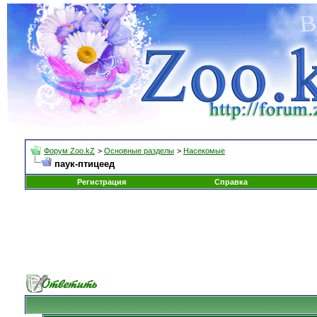
Форум Zoo.kZ
>
Основные разделы
>
Насекомые
паук-птицеед
Регистрация
Справка