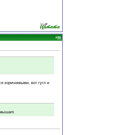
#
45
ся коричневыми, вот гугл и
х мышат.