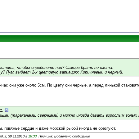
стить, чтобы определить пол? Самцов брать не охота.
ту? Гугл выдает 2-х цветовую вариацию: Коричневый и черный.
йчас они уже около 5см. По цвету они черные, а перед линькой становят
.
С.
мыми (тараканами, сверчками) и можно иногда давать взрослым голы
ы, говяжье сердце и даже морской рыбой иногда не брезгуют.
lus; 30.11.2010 в
18:38
. Причина: Добавлено сообщение