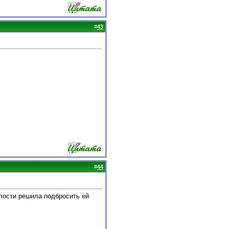
#
43
#
44
алости решила подбросить ей