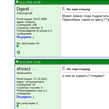
12.11.2010, 02:39
Dgeid
Re: паук-птицеед
Завсегдатай
Может можно тогда подрастить
Регистрация: 04.07.2009
Парахибана, какая по цвету? Г
Адрес: Алматы
Сообщений: 106
Сказал(а) спасибо: 8
Поблагодарили 10 раз(а) в 3
сообщениях
Подарков:
1
Вес репутации:
64
20.11.2010, 11:25
shvarz
Re: паук-птицеед
Увлекшийся
а чем их кормить? птицами?
Регистрация: 27.10.2010
Адрес: петропавловск
Сообщений: 40
Сказал(а) спасибо: 0
Поблагодарили 1 раз в 1
сообщении
Подарков:
1
Вес репутации:
0