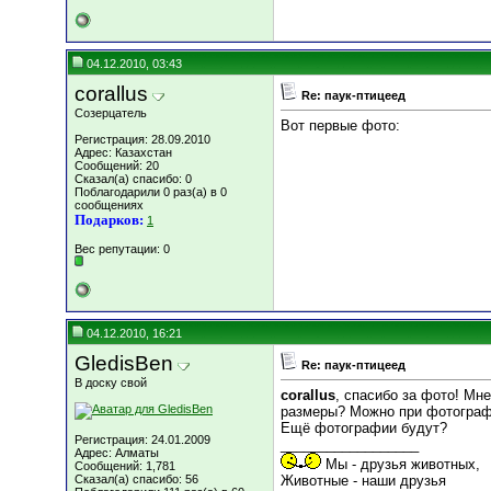
04.12.2010, 03:43
corallus
Re: паук-птицеед
Созерцатель
Вот первые фото:
Регистрация: 28.09.2010
Адрес: Казахстан
Сообщений: 20
Сказал(а) спасибо: 0
Поблагодарили 0 раз(а) в 0
сообщениях
Подарков:
1
Вес репутации:
0
04.12.2010, 16:21
GledisBen
Re: паук-птицеед
В доску свой
corallus
, спасибо за фото! Мн
размеры? Можно при фотографи
Ещё фотографии будут?
Регистрация: 24.01.2009
__________________
Адрес: Алматы
Мы - друзья животных,
Сообщений: 1,781
Сказал(а) спасибо: 56
Животные - наши друзья