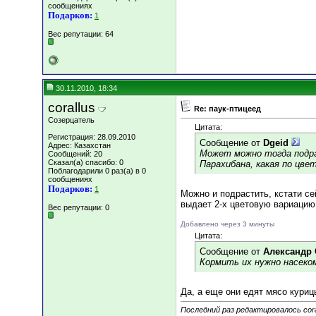
сообщениях
Подарков:
1
Вес репутации:
64
30.11.2010, 18:34
corallus
Re: паук-птицеед
Созерцатель
Цитата:
Регистрация: 28.09.2010
Сообщение от
Dgeid
Адрес: Казахстан
Может можно тогда подра
Сообщений: 20
Сказал(а) спасибо: 0
Парахибана, какая по цве
Поблагодарили 0 раз(а) в 0
сообщениях
Подарков:
1
Можно и подрастить, кстати се
выдает 2-х цветовую вариацию
Вес репутации:
0
Добавлено через 3 минуты
Цитата:
Сообщение от
Александр 
Кормить их нужно насеко
Да, а еще они едят мясо куриц
Последний раз редактировалось coral