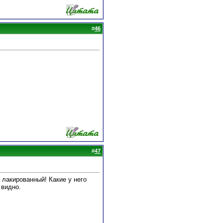
#
46
#
47
 лакированный! Какие у него
 видно.