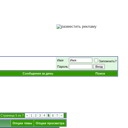
Имя
Запомнить?
Пароль
Сообщения за день
Поиск
Страница 5 из 7
<
1
2
3
4
5
6
7
>
Опции темы
Опции просмотра