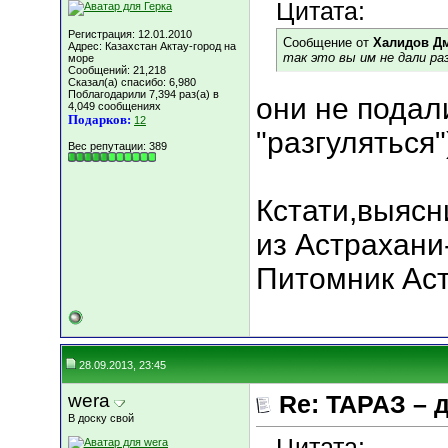
Цитата:
Регистрация: 12.01.2010
Сообщение от
Халидов Д
Адрес: Казахстан Актау-город на
так это вы им не дали ра
море
Сообщений: 21,218
Сказал(а) спасибо: 6,980
Поблагодарили 7,394 раз(а) в
они не подал
4,049 сообщениях
Подарков:
12
"разгуляться"
Вес репутации:
389
Кстати,выясн
из Астрахани
Питомник Ас
28.09.2013, 23:45
wera
Re: ТАРАЗ – 
В доску свой
Цитата: