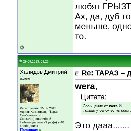
любят ГРЫЗТЬ..
Ах, да, дуб т
меньше, одно
то.
29.09.2013, 09:26
Халидов Дмитрий
Re: ТАРАЗ – 
Житель
wera
,
Цитата:
Сообщение от
wera
Регистрация: 25.09.2013
Только у белок есть одна 
Адрес: Казахстан, г.Тараз
Сообщений: 78
Сказал(а) спасибо: 5
Поблагодарили 79 раз(а) в 40
Это дааа.....
сообщениях
Подарков:
0