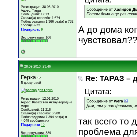
Регистрация: 30.03.2010
Сообщение от
Халидов Д
Адрес: Тараз
Потом дома еще раз пров
Сообщений: 1,813
Сказал(а) спасибо: 1,674
Поблагодарили 1,366 раз(а) в 782
сообщениях
А до дома ког
Подарков:
9
чувствовал?
Вес репутации:
106
28.09.2013, 23:46
Герка
Re: ТАРАЗ – 
В доску свой
Цитата:
Регистрация: 12.01.2010
Сообщение от
wera
Адрес: Казахстан Актау-город на
Дим, ты у нас феномен, 
море
Сообщений: 21,218
Сказал(а) спасибо: 6,980
Поблагодарили 7,394 раз(а) в
так всего то 
4,049 сообщениях
Подарков:
12
проблема для
Вес репутации:
389