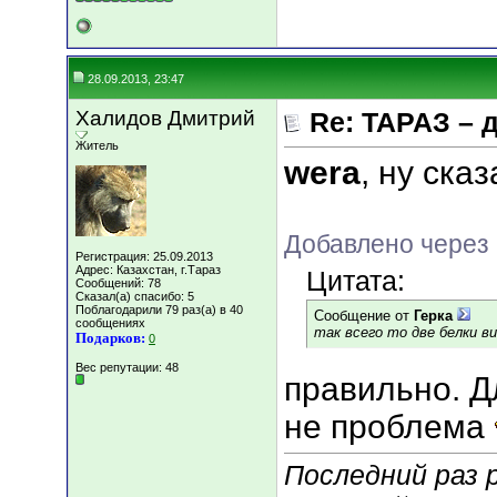
28.09.2013, 23:47
Халидов Дмитрий
Re: ТАРАЗ – 
Житель
wera
, ну ска
Добавлено через 
Регистрация: 25.09.2013
Адрес: Казахстан, г.Тараз
Цитата:
Сообщений: 78
Сказал(а) спасибо: 5
Поблагодарили 79 раз(а) в 40
Сообщение от
Герка
сообщениях
так всего то две белки в
Подарков:
0
Вес репутации:
48
правильно. Д
не проблема
Последний раз 