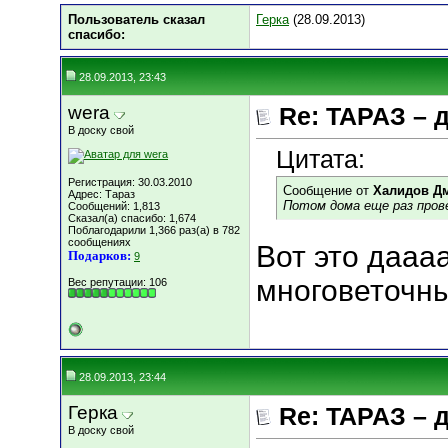
Пользователь сказал
Герка
(28.09.2013)
cпасибо:
28.09.2013, 23:43
wera
Re: ТАРАЗ – 
В доску свой
Цитата:
Регистрация: 30.03.2010
Сообщение от
Халидов Д
Адрес: Тараз
Потом дома еще раз прове
Сообщений: 1,813
Сказал(а) спасибо: 1,674
Поблагодарили 1,366 раз(а) в 782
сообщениях
Вот это даааа
Подарков:
9
многоветочн
Вес репутации:
106
28.09.2013, 23:44
Герка
Re: ТАРАЗ – 
В доску свой