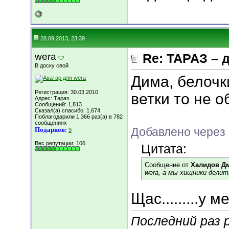
28.09.2013, 23:39
wera
Re: ТАРАЗ – 
В доску свой
Дима, белочк
Регистрация: 30.03.2010
ветки то не 
Адрес: Тараз
Сообщений: 1,813
Сказал(а) спасибо: 1,674
Поблагодарили 1,366 раз(а) в 782
сообщениях
Добавлено через 
Подарков:
9
Вес репутации:
106
Цитата:
Сообщение от
Халидов Д
wera, а мы хищники делит
Щас.........у м
Последний раз р