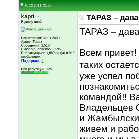
18.12.2011, 21:17
kapri
ТАРАЗ – дава
В доску свой
ТАРАЗ – дава
Регистрация: 31.01.2009
Адрес: Тараз
Сообщений: 2,510
Сказал(а) спасибо: 2,595
Всем привет! 
Поблагодарили 1,989 раз(а) в 949
сообщениях
Подарков:
6
таких остаетс
Вес репутации:
125
уже успел поб
познакомитьс
командой!! В
Владельцев С
и Жамбылски
живем и рабо