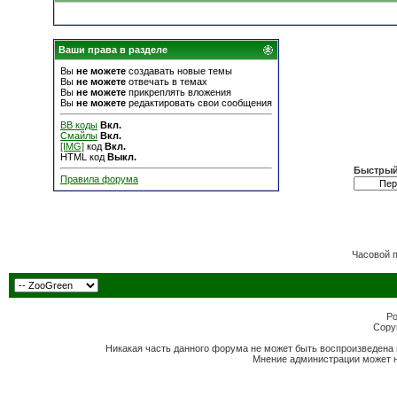
Ваши права в разделе
Вы
не можете
создавать новые темы
Вы
не можете
отвечать в темах
Вы
не можете
прикреплять вложения
Вы
не можете
редактировать свои сообщения
BB коды
Вкл.
Смайлы
Вкл.
[IMG]
код
Вкл.
HTML код
Выкл.
Быстрый
Правила форума
Часовой 
Po
Copyr
Никакая часть данного форума не может быть воспроизведена 
Мнение администрации может н