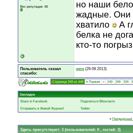
но наши бело
Вес репутации:
48
жадные. Они 
хватило
А г
белка не дог
кто-то погры
Пользователь сказал
wera
(29.09.2013)
cпасибо:
Страница 349 из 448
«
Первая
<
249
299
339
3
Закладки
Share in Facebook
Поделиться ВКонтакте
Отправить в Живой Журнал!
Twitter
«
Предыдущая 
Здесь присутствуют: 3
(пользователей: 0 , гостей: 3)