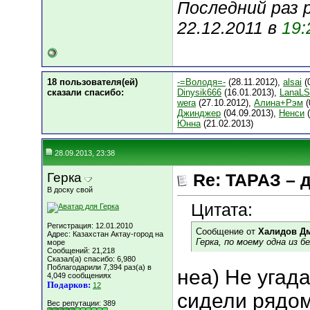
Последний раз 
22.12.2011 в
19:
18 пользователя(ей)
-=Володя=-
(28.11.2012),
alsai
(
сказали cпасибо:
Dinysik666
(16.01.2013),
LanaL
wera
(27.10.2012),
Алина+Рэм
(
Джинджер
(04.09.2013),
Ненси
(
Юнна
(21.02.2013)
28.09.2013, 23:38
Герка
Re: ТАРАЗ – 
В доску свой
Цитата:
Регистрация: 12.01.2010
Сообщение от
Халидов Д
Адрес: Казахстан Актау-город на
Герка, по моему одна из б
море
Сообщений: 21,218
Сказал(а) спасибо: 6,980
Поблагодарили 7,394 раз(а) в
неа) Не угад
4,049 сообщениях
Подарков:
12
сидели рядом
Вес репутации:
389