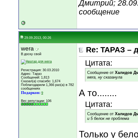
Дмитрий; 28.09
сообщение
29.09.2013, 00:26
wera
Re: ТАРАЗ – 
В доску свой
Цитата:
Регистрация: 30.03.2010
Сообщение от
Халидов Д
Адрес: Тараз
wera, ну сказанула
Сообщений: 1,813
Сказал(а) спасибо: 1,674
Поблагодарили 1,366 раз(а) в 782
сообщениях
А то........
Подарков:
9
Вес репутации:
106
Цитата:
Сообщение от
Халидов Д
и 5 белок не проблема
Только у бел