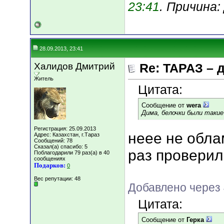
23:41
. Причина
28.09.2013, 23:41
Халидов Дмитрий
Re: ТАРАЗ – 
Житель
Цитата:
Сообщение от
wera
Дима, белочки были таки
Регистрация: 25.09.2013
неее не обл
Адрес: Казахстан, г.Тараз
Сообщений: 78
Сказал(а) спасибо: 5
раз проверил
Поблагодарили 79 раз(а) в 40
сообщениях
Подарков:
0
Вес репутации:
48
Добавлено через
Цитата:
Сообщение от
Герка