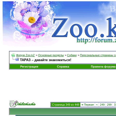
Форум Zoo.kZ
>
Основные разделы
>
Собаки
>
Персональные страницы с
ТАРАЗ – давайте знакомиться!
Регистрация
Справка
Правила форума
Страница 349 из 448
«
Первая
<
249
299
3