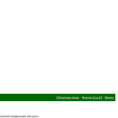
Обратная связь
-
Форум Zoo.kZ
-
Вверх
решения владельцев ресурса.