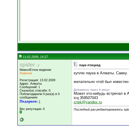
13.02.2009, 14:27
spider
паук-птицеед
МимолЕтное видение
куплю паука в Алматы. Самку.
Новичок
Регистрация: 13.02.2009
желательно чтоб был известен
Адрес: Алматы
Сообщений: 1
Добавлено через 6 минут
Сказал(а) спасибо: 0
Может кто-нибудь встречал в 
Поблагодарили 0 раз(а) в 0
сообщениях
icq 359507043
Подарков:
1
ictek@yandex.ru
Вес репутации:
0
Последний раз редактировалось spid