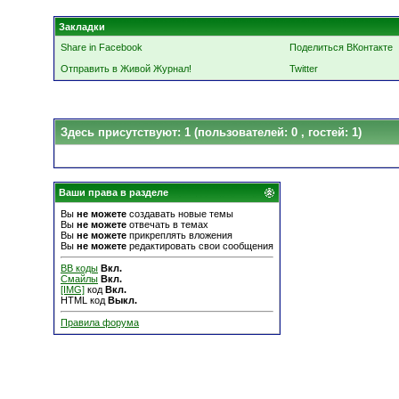
Закладки
Share in Facebook
Поделиться ВКонтакте
Отправить в Живой Журнал!
Twitter
Здесь присутствуют: 1
(пользователей: 0 , гостей: 1)
Ваши права в разделе
Вы
не можете
создавать новые темы
Вы
не можете
отвечать в темах
Вы
не можете
прикреплять вложения
Вы
не можете
редактировать свои сообщения
BB коды
Вкл.
Смайлы
Вкл.
[IMG]
код
Вкл.
HTML код
Выкл.
Правила форума