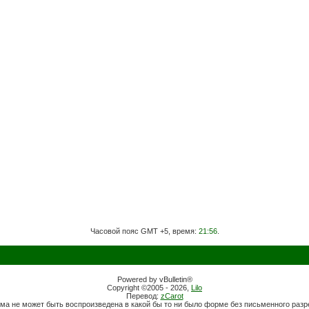
Часовой пояс GMT +5, время:
21:56
.
Powered by vBulletin®
Copyright ©2005 - 2026,
Lilo
Перевод:
zCarot
ма не может быть воспроизведена в какой бы то ни было форме без письменного раз