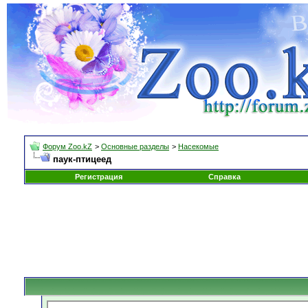
Форум Zoo.kZ
>
Основные разделы
>
Насекомые
паук-птицеед
Регистрация
Справка