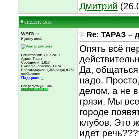
Дмитрий
(26.
01.11.2013, 15:05
wera
Re: ТАРАЗ – 
В доску свой
Опять всё пе
Регистрация: 30.03.2010
действительн
Адрес: Тараз
Сообщений: 1,813
Сказал(а) спасибо: 1,674
Да, общаться
Поблагодарили 1,366 раз(а) в 782
сообщениях
надо. Просто
Подарков:
9
Вес репутации:
106
делом, а не 
грязи. Мы вс
городе появя
клубов. Это 
идет речь????