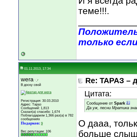
И я всегда ра
теме!!!.
___________
Положитель
только если
01.11.2013, 17:34
wera
Re: ТАРАЗ – 
В доску свой
Цитата:
Регистрация: 30.03.2010
Сообщение от
Spark
Адрес: Тараз
Да уж, песни Мратика знаю
Сообщений: 1,813
Сказал(а) спасибо: 1,674
Поблагодарили 1,366 раз(а) в 782
сообщениях
О дааа, тольк
Подарков:
9
больше слышн
Вес репутации:
106