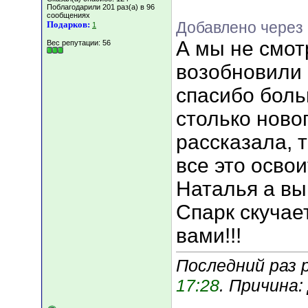
Поблагодарили 201 раз(а) в 96
сообщениях
Добавлено через
Подарков:
1
А мы не смот
Вес репутации:
56
возобновили 
спасибо бол
столько ново
рассказала, 
все это освоит
Наталья а вы
Спарк скучает
вами!!!
Последний раз р
17:28
. Причина