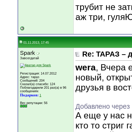
трубит не за
аж три, гуляЮ
01.11.2013, 17:45
Spark
Re: ТАРАЗ – 
Завсегдатай
wera
, Вчера 
Регистрация: 14.07.2012
новый, откры
Адрес: тараз
Сообщений: 204
Сказал(а) спасибо: 124
друзья в вост
Поблагодарили 201 раз(а) в 96
сообщениях
Подарков:
1
Вес репутации:
56
Добавлено через
А еще у нас 
кто то стриг г