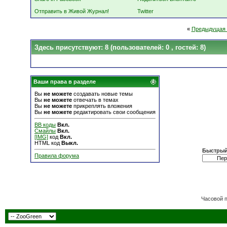
Отправить в Живой Журнал!
Twitter
«
Предыдущая 
Здесь присутствуют: 8
(пользователей: 0 , гостей: 8)
Ваши права в разделе
Вы
не можете
создавать новые темы
Вы
не можете
отвечать в темах
Вы
не можете
прикреплять вложения
Вы
не можете
редактировать свои сообщения
BB коды
Вкл.
Смайлы
Вкл.
[IMG]
код
Вкл.
HTML код
Выкл.
Быстрый
Правила форума
Часовой 