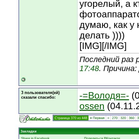
угорелый, а к
фотоаппарато
думаю, как у
делать ))))
[IMG]
[/IMG]
Последний раз р
17:48
. Причина
3 пользователя(ей)
-=Володя=-
(0
сказали cпасибо:
ossen
(04.11.
Страница 370 из 448
«
Первая
<
270
320
360
3
Закладки
Share in Facebook
Поделиться ВКонтакте