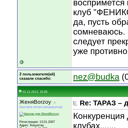
воспримется 
клуб "ФЕНИКС
да, пусть об
сомневаюсь. 
следует прекр
уже противно
2 пользователя(ей)
nez@budka
(0
сказали cпасибо:
01.11.2013, 15:06
ЖеняBorzoy
Re: ТАРАЗ – 
быстрее ветра (модератор)
Конкуренция 
Регистрация: 13.01.2007
клубах.......
Адрес: Кокшетау.