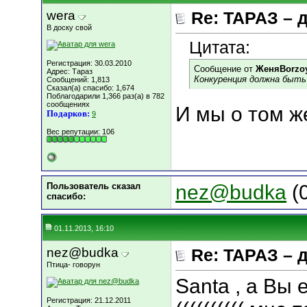
wera
Re: ТАРАЗ – 
В доску свой
Цитата:
Регистрация: 30.03.2010
Сообщение от
ЖеняBorzo
Адрес: Тараз
Конкуренция должна быть в 
Сообщений: 1,813
Сказал(а) спасибо: 1,674
Поблагодарили 1,366 раз(а) в 782
сообщениях
И мы о том же..
Подарков:
9
Вес репутации:
106
Пользователь сказал
nez@budka
(0
cпасибо:
01.11.2013, 16:10
nez@budka
Re: ТАРАЗ – 
Птица- говорун
Santa , а Вы
Регистрация: 21.12.2011