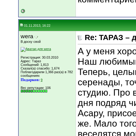
01.11.2013, 16:22
wera
Re: ТАРАЗ – 
В доску свой
А у меня хор
Регистрация: 30.03.2010
Наш любимый 
Адрес: Тараз
Сообщений: 1,813
Сказал(а) спасибо: 1,674
Теперь, цел
Поблагодарили 1,366 раз(а) в 782
сообщениях
серенады, то
Подарков:
9
Вес репутации:
106
студию. Про 
дня подряд чи
Асару, присо
же. Мало того
веселятся мо