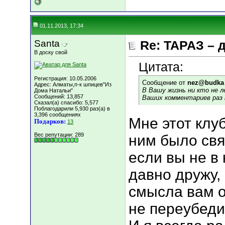
01.11.2013, 17:34
Santa
Re: ТАРАЗ – 
В доску свой
Цитата:
Регистрация: 10.05.2006
Сообщение от
nez@budka
Адрес: Алматы,п-к шпицев"Из
В Вашу жизнь ни кто не л
Дома Натальи"
Сообщений: 13,857
Ваших комментариев раз в
Сказал(а) спасибо: 5,577
Поблагодарили 5,930 раз(а) в
3,396 сообщениях
Мне этот клуб
Подарков:
13
Вес репутации:
289
ним было свя
если вы не в
давно дружу,
смысла вам от
не переубедит