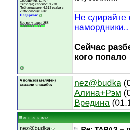
Сообщений: 11,407
Сказал(а) спасибо: 3,270
___________
Поблагодарили 4,313 раз(а) в
2,382 сообщениях
Не сдирайте с
Подарков:
21
Вес репутации:
255
намордники..
Сейчас разб
кого попало
4 пользователя(ей)
nez@budka
(0
сказали cпасибо:
Алина+Рэм
(0
Вредина
(01.
01.11.2013, 15:13
nez@budka
Re: ТАРАЗ – 