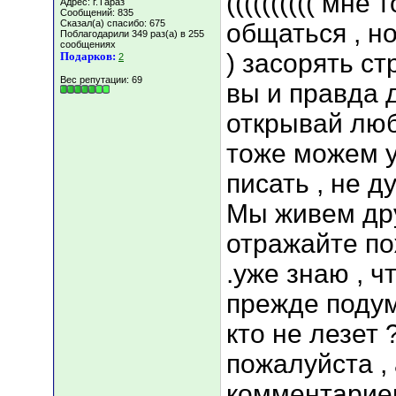
(((((((((( мн
Адрес: г.Тараз
Сообщений: 835
Сказал(а) спасибо: 675
общаться , н
Поблагодарили 349 раз(а) в 255
сообщениях
) засорять ст
Подарков:
2
Вес репутации:
69
вы и правда д
открывай любу
тоже можем у
писать , не д
Мы живем дру
отражайте по
.уже знаю , чт
прежде подум
кто не лезет 
пожалуйста ,
комментариев 