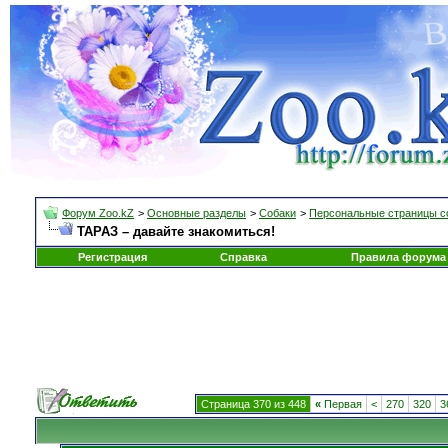
Форум Zoo.kZ
>
Основные разделы
>
Собаки
>
Персональные страницы с
ТАРАЗ – давайте знакомиться!
Регистрация
Справка
Правила форума
Страница 370 из 448
«
Первая
<
270
320
3