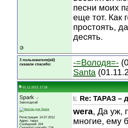
песни моих п
еще тот. Как 
простоять, да
десять.
3 пользователя(ей)
-=Володя=-
(0
сказали cпасибо:
Santa
(01.11.
01.11.2013, 17:26
Spark
Re: ТАРАЗ – 
Завсегдатай
wera
, Да уж,
Регистрация: 14.07.2012
многие, ему б
Адрес: тараз
Сообщений: 204
Сказал(а) спасибо: 124