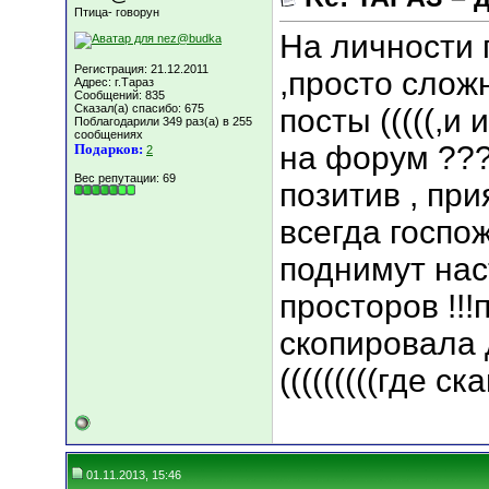
Птица- говорун
На личности 
Регистрация: 21.12.2011
,просто слож
Адрес: г.Тараз
Сообщений: 835
Сказал(а) спасибо: 675
посты (((((,и
Поблагодарили 349 раз(а) в 255
сообщениях
на форум ???
Подарков:
2
Вес репутации:
69
позитив , при
всегда госпо
поднимут нас
просторов !!
скопировала 
(((((((((где ска
01.11.2013, 15:46