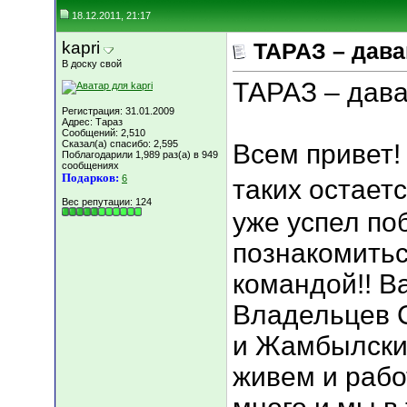
18.12.2011, 21:17
kapri
ТАРАЗ – дава
В доску свой
ТАРАЗ – дава
Регистрация: 31.01.2009
Адрес: Тараз
Сообщений: 2,510
Сказал(а) спасибо: 2,595
Всем привет! 
Поблагодарили 1,989 раз(а) в 949
сообщениях
Подарков:
6
таких остаетс
Вес репутации:
124
уже успел поб
познакомитьс
командой!! В
Владельцев С
и Жамбылски
живем и рабо