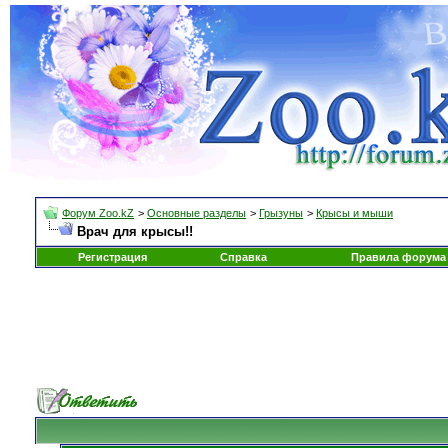
Форум Zoo.kZ
>
Основные разделы
>
Грызуны
>
Крысы и мыши
Врач для крысы!!
Регистрация
Справка
Правила форума