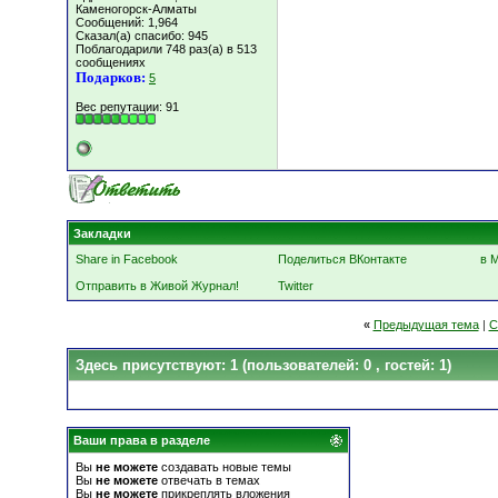
Каменогорск-Алматы
Сообщений: 1,964
Сказал(а) спасибо: 945
Поблагодарили 748 раз(а) в 513
сообщениях
Подарков:
5
Вес репутации:
91
Закладки
Share in Facebook
Поделиться ВКонтакте
в 
Отправить в Живой Журнал!
Twitter
«
Предыдущая тема
|
С
Здесь присутствуют: 1
(пользователей: 0 , гостей: 1)
Ваши права в разделе
Вы
не можете
создавать новые темы
Вы
не можете
отвечать в темах
Вы
не можете
прикреплять вложения