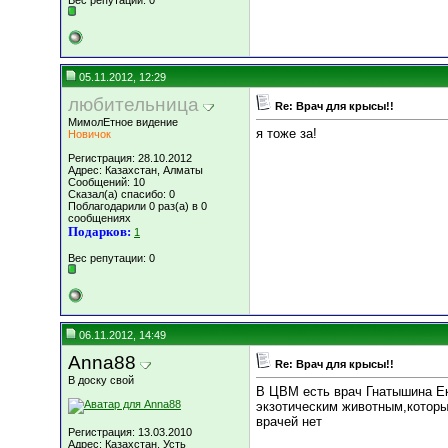
Вес репутации:
0
05.11.2012, 12:29
любительница
Re: Врач для крысы!!
МимолЕтное видение
я тоже за!
Новичок
Регистрация: 28.10.2012
Адрес: Казахстан, Алматы
Сообщений: 10
Сказал(а) спасибо: 0
Поблагодарили 0 раз(а) в 0
сообщениях
Подарков:
1
Вес репутации:
0
06.11.2012, 14:49
Anna88
Re: Врач для крысы!!
В доску свой
В ЦВМ есть врач Гнатышина Ек
экзотическим животным,которы
врачей нет
Регистрация: 13.03.2010
Адрес: Казахстан, Усть