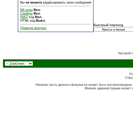
Вы
не можете
редактировать свои сообщения
BB коды
Вкл.
Смайлы
Вкл.
[IMG]
код
Вкл.
HTML код
Выкл.
Быстрый переход
Правила форума
Часовой 
Po
Copyr
Никакая часть данного форума не может быть воспроизведена 
Мнение администрации может н