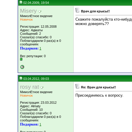
02.04.2009, 19:54
Misery
Врач для крысы!!
МимолЕтное видение
Скажите пожалуйста кто-нибуд
Новичок
можно доверять??
Регистрация: 12.05.2008
Адрес: Адматы
Сообщений: 2
Сказал(а) спасибо: 0
Поблагодарили 0 раз(а) в 0
сообщениях
Подарков:
1
Вес репутации:
0
03.04.2012, 09:03
rosy rat
Re: Врач для крысы!!
МимолЕтное видение
Присоединяюсь к вопросу.
Новичок
Регистрация: 23.03.2012
Адрес: Almaty
Сообщений: 10
Сказал(а) спасибо: 0
Поблагодарили 0 раз(а) в 0
сообщениях
Подарков:
1