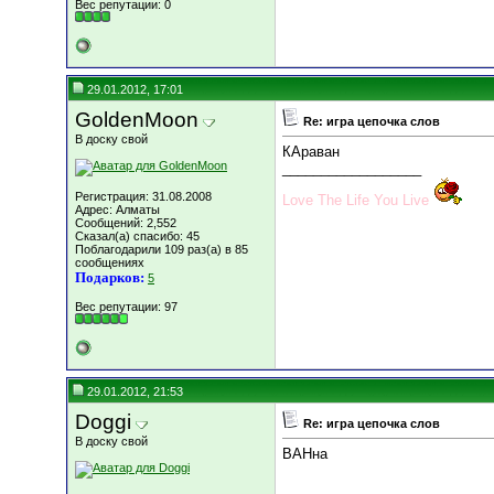
Вес репутации:
0
29.01.2012, 17:01
GoldenMoon
Re: игра цепочка слов
В доску свой
КАраван
__________________
Регистрация: 31.08.2008
Love The Life You Live
Адрес: Алматы
Сообщений: 2,552
Сказал(а) спасибо: 45
Поблагодарили 109 раз(а) в 85
сообщениях
Подарков:
5
Вес репутации:
97
29.01.2012, 21:53
Doggi
Re: игра цепочка слов
В доску свой
ВАНна