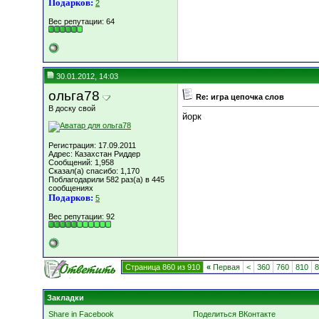
Подарков:
2
Вес репутации:
64
30.01.2012, 14:03
ольга78
Re: игра цепочка слов
В доску свой
йорк
Регистрация: 17.09.2011
Адрес: Казахстан Риддер
Сообщений: 1,958
Сказал(а) спасибо: 1,170
Поблагодарили 582 раз(а) в 445
сообщениях
Подарков:
5
Вес репутации:
92
Страница 860 из 910
«
Первая
<
360
760
810
8
Закладки
Share in Facebook
Поделиться ВКонтакте