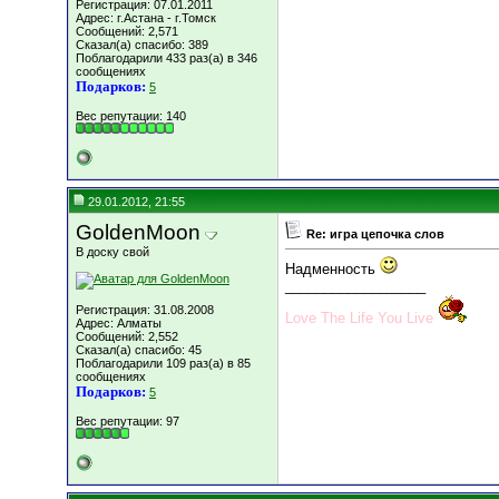
Регистрация: 07.01.2011
Адрес: г.Астана - г.Томск
Сообщений: 2,571
Сказал(а) спасибо: 389
Поблагодарили 433 раз(а) в 346
сообщениях
Подарков:
5
Вес репутации:
140
29.01.2012, 21:55
GoldenMoon
Re: игра цепочка слов
В доску свой
Надменность
__________________
Регистрация: 31.08.2008
Love The Life You Live
Адрес: Алматы
Сообщений: 2,552
Сказал(а) спасибо: 45
Поблагодарили 109 раз(а) в 85
сообщениях
Подарков:
5
Вес репутации:
97