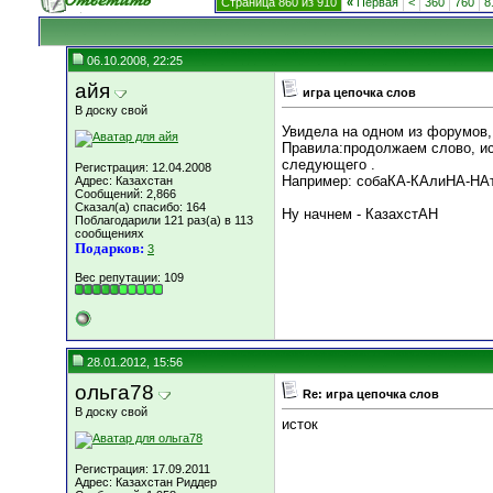
Страница 860 из 910
«
Первая
<
360
760
8
06.10.2008, 22:25
айя
игра цепочка слов
В доску свой
Увидела на одном из форумов,
Правила:продолжаем слово, ис
следующего .
Регистрация: 12.04.2008
Например: собаКА-КАлиНА-НАтю
Адрес: Казахстан
Сообщений: 2,866
Сказал(а) спасибо: 164
Ну начнем - КазахстАН
Поблагодарили 121 раз(а) в 113
сообщениях
Подарков:
3
Вес репутации:
109
28.01.2012, 15:56
ольга78
Re: игра цепочка слов
В доску свой
исток
Регистрация: 17.09.2011
Адрес: Казахстан Риддер