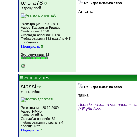
ольга78
Re: игра цепочка слов
В доску свой
Антанта
Регистрация: 17.09.2011
Адрес: Казахстан Риддер
Сообщений: 1,958
Сказал(а) спасибо: 1,170
Поблагодарили 582 раз(а) в 445
сообщениях
Подарков:
5
Вес репутации:
92
29.01.2012, 16:57
stassi
Re: игра цепочка слов
Увлекшийся
та
чка
__________________
Порядочность и честность- с
Регистрация: 20.10.2009
(с)Вуди Ален
Адрес: РК-РБ
Сообщений: 45
Сказал(а) спасибо: 64
Поблагодарили 8 раз(а) в 4
сообщениях
Подарков:
1