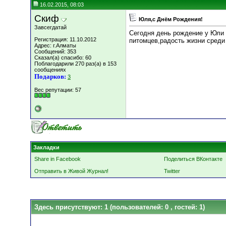
16.02.2015, 08:03
Скиф
Юля,с Днём Рождения!
Завсегдатай
Сегодня день рождение у Юли
Регистрация: 11.10.2012
питомцев,радость жизни среди
Адрес: г.Алматы
Сообщений: 353
Сказал(а) спасибо: 60
Поблагодарили 270 раз(а) в 153
сообщениях
Подарков:
3
Вес репутации:
57
Закладки
Share in Facebook
Поделиться ВКонтакте
Отправить в Живой Журнал!
Twitter
Здесь присутствуют: 1
(пользователей: 0 , гостей: 1)