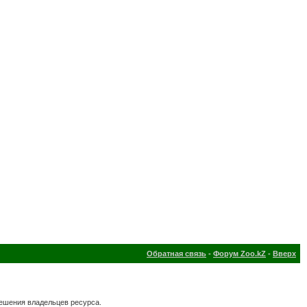
Обратная связь
-
Форум Zoo.kZ
-
Вверх
решения владельцев ресурса.