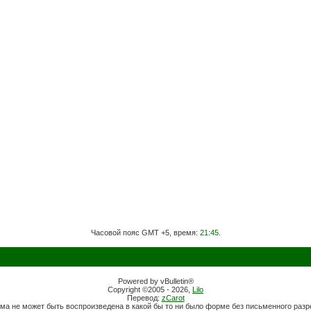
Часовой пояс GMT +5, время:
21:45
.
Powered by vBulletin®
Copyright ©2005 - 2026,
Lilo
Перевод:
zCarot
ма не может быть воспроизведена в какой бы то ни было форме без письменного раз