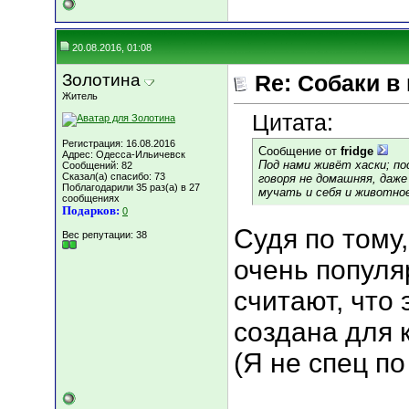
20.08.2016, 01:08
Золотина
Re: Собаки в
Житель
Цитата:
Регистрация: 16.08.2016
Сообщение от
fridge
Адрес: Одесса-Ильичевск
Под нами живёт хаски; п
Сообщений: 82
Сказал(а) спасибо: 73
говоря не домашняя, даж
Поблагодарили 35 раз(а) в 27
мучать и себя и животно
сообщениях
Подарков:
0
Судя по тому,
Вес репутации:
38
очень популя
считают, что
создана для 
(Я не спец по