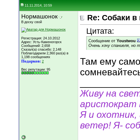
11.11.2014, 10:59
Нормашонок
Re: Собаки в
В доску свой
Цитата:
Регистрация: 24.10.2012
Сообщение от
Youstwou
Адрес: Усть-Каменогорск
Очень хочу спаниеля, но т
Сообщений: 2,658
Сказал(а) спасибо: 2,148
Поблагодарили 2,360 раз(а) в
1,198 сообщениях
Там ему само
Подарков:
2
сомневайтесь
Вес репутации:
95
___________
Живу на свет
аристократ 
Я и охотник, 
ветер! Я- соб