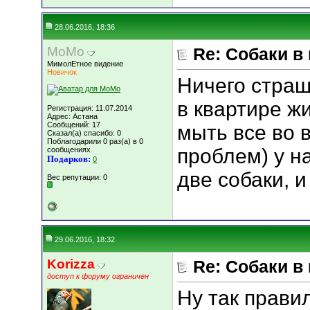
28.06.2016, 18:36
MoMo
Re: Собаки в
МимолЕтное видение
Новичок
Ничего страш
в квартире ж
Регистрация: 11.07.2014
Адрес: Астана
Сообщений: 17
мыть все во в
Сказал(а) спасибо: 0
Поблагодарили 0 раз(а) в 0
проблем) у н
сообщениях
Подарков:
0
две собаки, и
Вес репутации:
0
29.06.2016, 18:32
Korizza
Re: Собаки в
доступ к форуму ограничен
Ну так прави