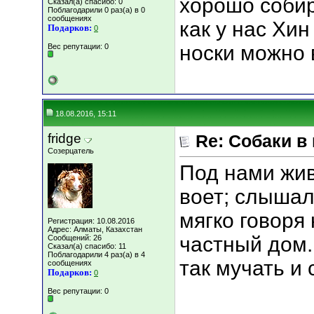
хорошо собир
Сказал(а) спасибо: 0
Поблагодарили 0 раз(а) в 0
сообщениях
как у нас Хин
Подарков:
0
носки можно в
Вес репутации:
0
18.08.2016, 15:11
fridge
Re: Собаки в
Созерцатель
Под нами жив
воет; слышал
мягко говоря
Регистрация: 10.08.2016
Адрес: Алматы, Казахстан
частный дом.
Сообщений: 26
Сказал(а) спасибо: 11
Поблагодарили 4 раз(а) в 4
так мучать и 
сообщениях
Подарков:
0
Вес репутации:
0