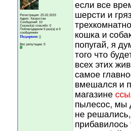
если все вре
шерсти и гряз
Регистрация: 25.02.2015
Адрес: Казахстан
трехкомнатно
Сообщений: 10
Сказал(а) спасибо: 0
Поблагодарили 0 раз(а) в 0
кошка и соба
сообщениях
Подарков:
0
попугай, я ду
Вес репутации:
0
того что буде
всех этих жи
самое главно
вмешался и 
магазине
ссы
пылесос, мы 
не решались,
прибавилось