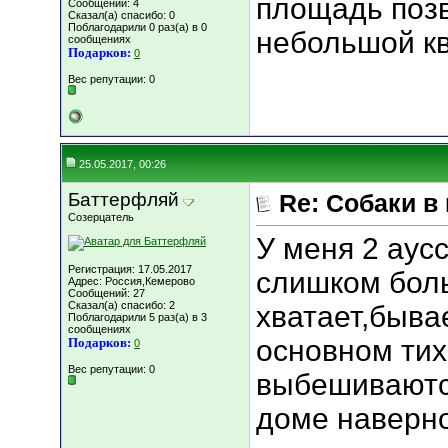
площадь позв
Сообщений: 4
Сказал(а) спасибо: 0
Поблагодарили 0 раз(а) в 0
небольшой кв
сообщениях
Подарков:
0
Вес репутации:
0
25.05.2017, 00:26
Баттерфляй
Re: Собаки в
Созерцатель
У меня 2 аус
Регистрация: 17.05.2017
слишком бол
Адрес: Россия,Кемерово
Сообщений: 27
Сказал(а) спасибо: 2
хватает,быва
Поблагодарили 5 раз(а) в 3
сообщениях
основном тих
Подарков:
0
Вес репутации:
0
выбешиваются
доме наверн