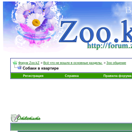
Форум Zoo.kZ
>
Всё что не вошло в основные разделы.
>
Зоо общение
Собаки в квартире
Регистрация
Справка
Правила форума