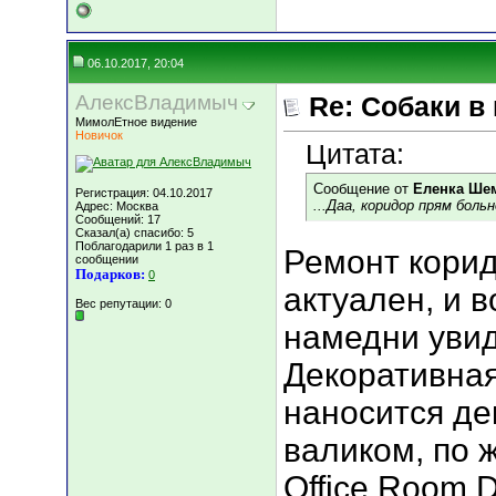
06.10.2017, 20:04
АлексВладимыч
Re: Собаки в
МимолЕтное видение
Новичок
Цитата:
Сообщение от
Еленка Ше
Регистрация: 04.10.2017
...Даа, коридор прям бол
Адрес: Москва
Сообщений: 17
Сказал(а) спасибо: 5
Поблагодарили 1 раз в 1
Ремонт корид
сообщении
Подарков:
0
актуален, и в
Вес репутации:
0
намедни увид
Декоративная
наносится де
валиком, по 
Office Room 