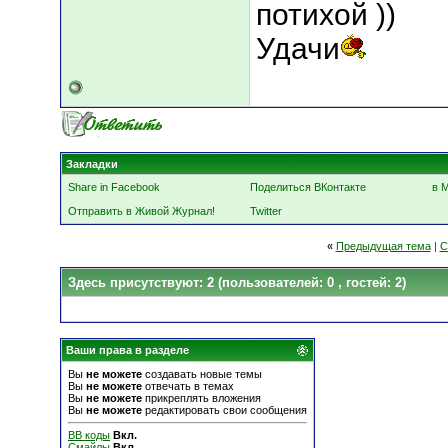
потихой ))
Удачи
Закладки
Share in Facebook
Поделиться ВКонтакте
в 
Отправить в Живой Журнал!
Twitter
«
Предыдущая тема
|
С
Здесь присутствуют: 2
(пользователей: 0 , гостей: 2)
Ваши права в разделе
Вы
не можете
создавать новые темы
Вы
не можете
отвечать в темах
Вы
не можете
прикреплять вложения
Вы
не можете
редактировать свои сообщения
BB коды
Вкл.
Смайлы
Вкл.