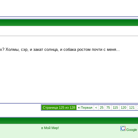
? Холмы, сэр, и закат солнца, и собака ростом почти с меня...
Страница 125 из 128
«
Первая
<
25
75
115
120
121
в Мой Мир!
Google