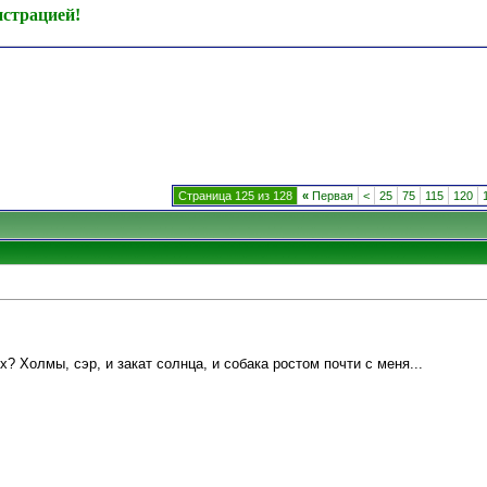
истрацией!
Страница 125 из 128
«
Первая
<
25
75
115
120
? Холмы, сэр, и закат солнца, и собака ростом почти с меня...