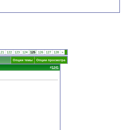
121
122
123
124
125
126
127
128
>
Опции темы
Опции просмотра
#
1241