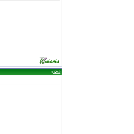
#
1249