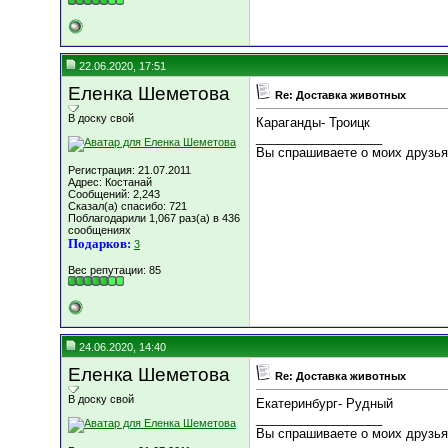
22.06.2020, 17:51
Еленка Шеметова
Re: Доставка животных
В доску свой
Караганды- Троицк
__________________
Вы спрашиваете о моих друзьях
Регистрация: 21.07.2011
Адрес: Костанай
Сообщений: 2,243
Сказал(а) спасибо: 721
Поблагодарили 1,067 раз(а) в 436
сообщениях
Подарков:
3
Вес репутации:
85
24.06.2020, 14:40
Еленка Шеметова
Re: Доставка животных
В доску свой
Екатеринбург- Рудный
__________________
Вы спрашиваете о моих друзьях