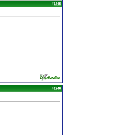
#
1245
#
1246