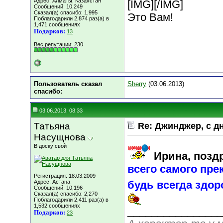
Адрес: Алматы, Казахстан
[IMG]
[/IMG]
Сообщений: 10,249
Сказал(а) спасибо: 1,995
Это Вам!
Поблагодарили 2,874 раз(а) в
1,471 сообщениях
Подарков:
13
Вес репутации:
230
Пользователь сказал
Sherry
(03.06.2013)
cпасибо:
03.06.2013, 08:33
Татьяна
Re: Джинджер, с д
Насущнова
В доску свой
Ирина, позд
всего самого пре
Регистрация: 18.03.2009
Адрес: Астана
будь всегда здо
Сообщений: 10,196
Сказал(а) спасибо: 2,270
Поблагодарили 2,411 раз(а) в
1,532 сообщениях
________________
Подарков:
23