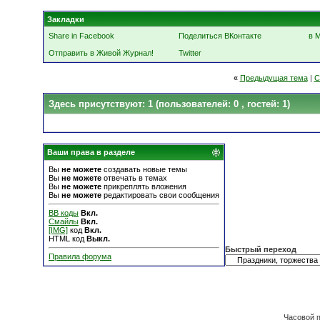
Закладки
Share in Facebook
Поделиться ВКонтакте
в 
Отправить в Живой Журнал!
Twitter
«
Предыдущая тема
|
С
Здесь присутствуют: 1
(пользователей: 0 , гостей: 1)
Ваши права в разделе
Вы
не можете
создавать новые темы
Вы
не можете
отвечать в темах
Вы
не можете
прикреплять вложения
Вы
не можете
редактировать свои сообщения
BB коды
Вкл.
Смайлы
Вкл.
[IMG]
код
Вкл.
HTML код
Выкл.
Быстрый переход
Правила форума
Часовой 