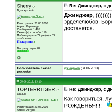
Sherry
Re: Джинджер, с д
В доску свой
Джинджер
, ))))))
эрделелюбов. Боро
Регистрация: 21.03.2008
Адрес: Караганда
достанется.
Сообщений: 1,465
Сказал(а) спасибо: 116
Поблагодарили 72 раз(а) в 53
сообщениях
Подарков:
3
Вес репутации:
87
Пользователь сказал
Джинджер
(04.06.2013)
cпасибо:
05.06.2013, 13:10
TOPTERRTIGER
Re: Джинджер, с д
aka Lilo
Как говориться, л
РОЖДЕНЬЯ!!!!
Регистрация: 23.06.2005
Адрес: Астана