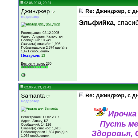
02.06.2013, 20:24
Джинджер
Re: Джинджер, с д
модератор
Эльфийка
, спаси
Регистрация: 02.12.2005
Адрес: Алматы, Казахстан
Сообщений: 10,249
Сказал(а) спасибо: 1,995
Поблагодарили 2,874 раз(а) в
1,471 сообщениях
Подарков:
13
Вес репутации:
230
02.06.2013, 21:42
Samanta
Re: Джинджер, с д
модератор
Ирочка
Регистрация: 17.02.2007
Адрес: Almaty, KZ
Пусть м
Сообщений: 14,126
Сказал(а) спасибо: 1,613
Здоровья, 
Поблагодарили 1,604 раз(а) в
1,068 сообщениях