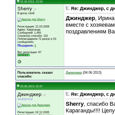
02.06.2013, 22:54
Sherry
Re: Джинджер, с д
В доску свой
Джинджер
, Ирин
вместе с хозяевам
Регистрация: 21.03.2008
Адрес: Караганда
поздравлениям Вас
Сообщений: 1,465
Сказал(а) спасибо: 116
Поблагодарили 72 раз(а) в 53
сообщениях
Подарков:
3
Вес репутации:
87
Пользователь сказал
Джинджер
(04.06.2013)
cпасибо:
03.06.2013, 01:07
Джинджер
Re: Джинджер, с д
модератор
Sherry
, спасибо В
Караганды!!!! Целу
Регистрация: 02.12.2005