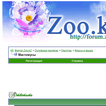
Форум Zoo.kZ
>
Основные разделы
>
Грызуны
>
Крысы и мыши
Мастомусы
Регистрация
Справка