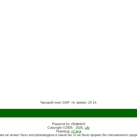
Часовой пояс GMT +5, время:
20:14
.
Powered by vBulletin®
Copyright ©2005 - 2026,
Lilo
Перевод:
zCarot
ма не может быть воспроизведена в какой бы то ни было форме без письменного раз