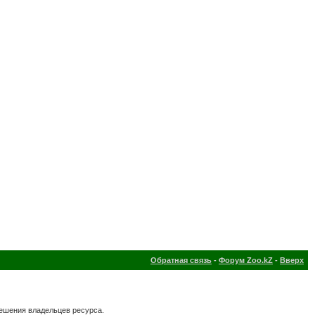
Обратная связь
-
Форум Zoo.kZ
-
Вверх
решения владельцев ресурса.