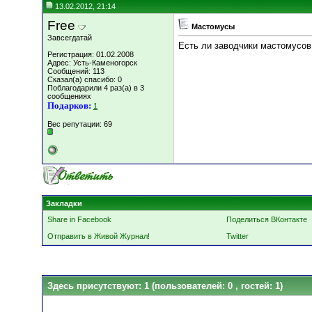
13.02.2012, 21:14
Free
Мастомусы
Завсегдатай
Есть ли заводчики мастомусов
Регистрация: 01.02.2008
Адрес: Усть-Каменогорск
Сообщений: 113
Сказал(а) спасибо: 0
Поблагодарили 4 раз(а) в 3
сообщениях
Подарков:
1
Вес репутации:
69
Закладки
Share in Facebook
Поделиться ВКонтакте
Отправить в Живой Журнал!
Twitter
Здесь присутствуют: 1
(пользователей: 0 , гостей: 1)