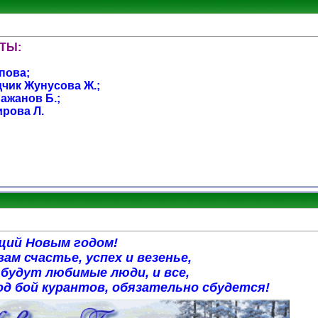
ТЫ:
пова;
дчик Жунусова Ж.;
ажанов Б.;
ирова Л.
щий Новым годом!
ам счастье, успех и везенье,
 будут любимые люди, и все,
од бой курантов, обязательно сбудется!