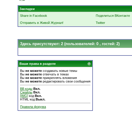
Закладки
Share in Facebook
Поделиться ВКонтакте
Отправить в Живой Журнал!
Twitter
Здесь присутствуют: 2
(пользователей: 0 , гостей: 2)
Ваши права в разделе
Вы
не можете
создавать новые темы
Вы
не можете
отвечать в темах
Вы
не можете
прикреплять вложения
Вы
не можете
редактировать свои сообщения
BB коды
Вкл.
Смайлы
Вкл.
[IMG]
код
Вкл.
HTML код
Выкл.
Правила форума