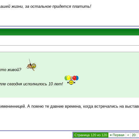
вашей жизни, за остальное придется платить!
кто живой?
ле сегодня исполнилось 10 лет!
 именинницей. А помню те давние времена, когда встречались на выстав
Страница 120 из 120
«
Первая
<
20