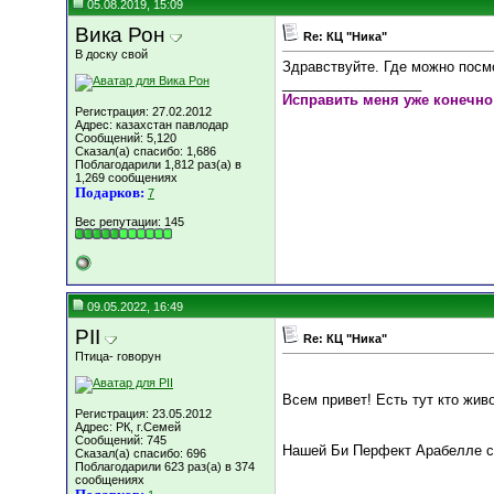
05.08.2019, 15:09
Вика Рон
Re: КЦ "Ника"
В доску свой
Здравствуйте. Где можно посмо
__________________
Исправить меня уже конечно
Регистрация: 27.02.2012
Адрес: казахстан павлодар
Сообщений: 5,120
Сказал(а) спасибо: 1,686
Поблагодарили 1,812 раз(а) в
1,269 сообщениях
Подарков:
7
Вес репутации:
145
09.05.2022, 16:49
PII
Re: КЦ "Ника"
Птица- говорун
Всем привет! Есть тут кто жи
Регистрация: 23.05.2012
Адрес: РК, г.Семей
Сообщений: 745
Нашей Би Перфект Арабелле с
Сказал(а) спасибо: 696
Поблагодарили 623 раз(а) в 374
сообщениях