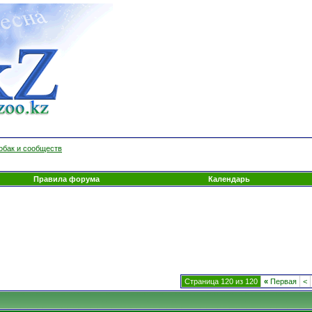
обак и сообществ
Правила форума
Календарь
Страница 120 из 120
«
Первая
<