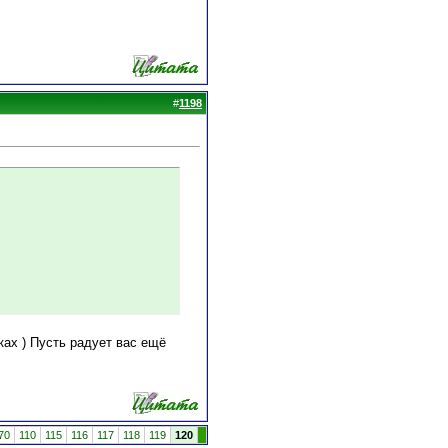
#
1198
ках ) Пусть радует вас ещё
70
110
115
116
117
118
119
120