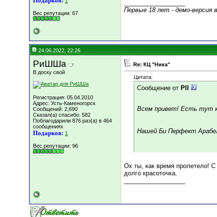
Подарков:
1
__________________
Первые 18 лет - демо-версия 
Вес репутации:
67
24.06.2022, 22:26
РиШШа
Re: КЦ "Ника"
В доску свой
Цитата:
Сообщение от
PII
Регистрация: 05.04.2010
Адрес: Усть-Каменогорск
Всем привет! Есть тут 
Сообщений: 2,690
Сказал(а) спасибо: 582
Поблагодарили 876 раз(а) в 464
сообщениях
Нашей Би Перфект Арабел
Подарков:
1
Вес репутации:
96
Ох ты, как время пролетело! С
долго красоточка.
__________________