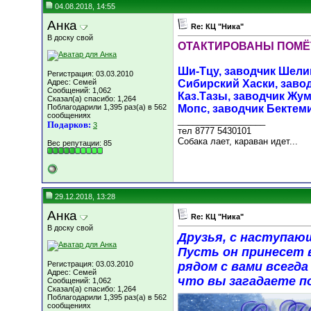
04.08.2018, 14:55
Анка
Re: КЦ "Ника"
В доску свой
ОТАКТИРОВАНЫ ПОМЁ
Ши-Тцу, заводчик Шели
Регистрация: 03.03.2010
Адрес: Семей
Сибирский Хаски, заво
Сообщений: 1,062
Каз.Тазы, заводчик Жум
Сказал(а) спасибо: 1,264
Поблагодарили 1,395 раз(а) в 562
Мопс, заводчик Бектем
сообщениях
__________________
Подарков:
3
тел 8777 5430101
Собака лает, караван идет...
Вес репутации:
85
29.12.2018, 13:28
Анка
Re: КЦ "Ника"
В доску свой
Друзья, с наступаю
Пусть он принесет в
Регистрация: 03.03.2010
рядом с вами всегда
Адрес: Семей
что вы загадаете п
Сообщений: 1,062
Сказал(а) спасибо: 1,264
Поблагодарили 1,395 раз(а) в 562
сообщениях