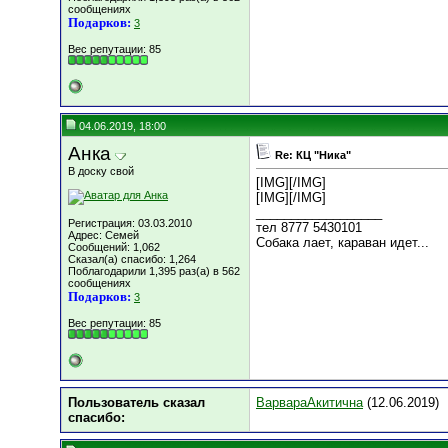
сообщениях
Подарков:
3
Вес репутации:
85
04.06.2019, 18:00
Анка
Re: КЦ "Ника"
В доску свой
[IMG]
[/IMG]
[IMG]
[/IMG]
__________________
Регистрация: 03.03.2010
тел 8777 5430101
Адрес: Семей
Собака лает, караван идет...
Сообщений: 1,062
Сказал(а) спасибо: 1,264
Поблагодарили 1,395 раз(а) в 562
сообщениях
Подарков:
3
Вес репутации:
85
Пользователь сказал
ВарвараАкитична
(12.06.2019)
cпасибо: