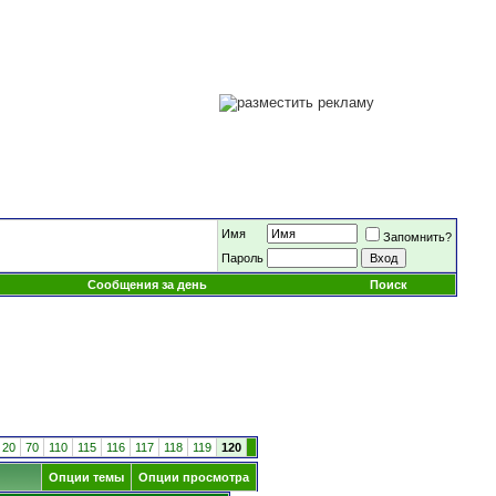
Имя
Запомнить?
Пароль
Сообщения за день
Поиск
20
70
110
115
116
117
118
119
120
Опции темы
Опции просмотра