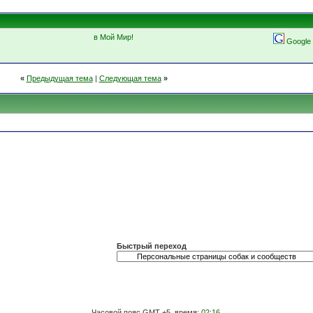
в Мой Мир!
Google
«
Предыдущая тема
|
Следующая тема
»
Быстрый переход
Часовой пояс GMT +5, время:
02:16
.