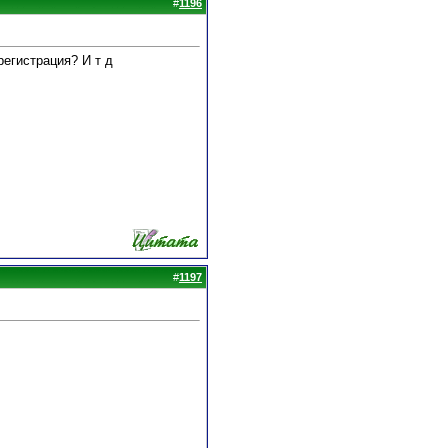
#
1196
регистрация? И т д
#
1197