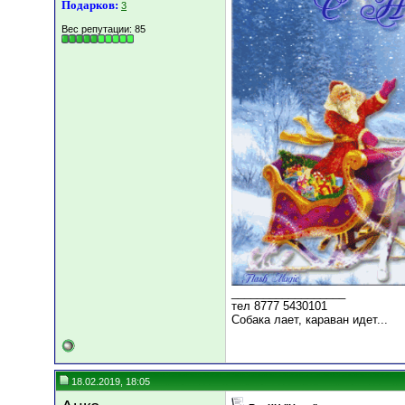
Подарков:
3
Вес репутации:
85
__________________
тел 8777 5430101
Собака лает, караван идет...
18.02.2019, 18:05