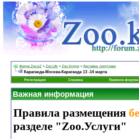
Форум Zoo.kZ
>
Zoo.Life
>
Zoo.Услуги
>
Доставка, попутчики
Караганда-Москва-Караганда 13 -14 марта
Регистрация
Справка
Правила форума
Важная информация
Правила размещения
б
разделе "Zoo.Услуги"