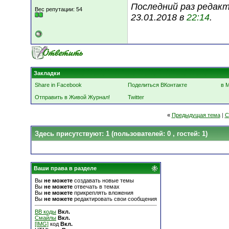
Последний раз редак
Вес репутации:
54
23.01.2018 в
22:14
.
Закладки
Share in Facebook
Поделиться ВКонтакте
в 
Отправить в Живой Журнал!
Twitter
«
Предыдущая тема
|
С
Здесь присутствуют: 1
(пользователей: 0 , гостей: 1)
Ваши права в разделе
Вы
не можете
создавать новые темы
Вы
не можете
отвечать в темах
Вы
не можете
прикреплять вложения
Вы
не можете
редактировать свои сообщения
BB коды
Вкл.
Смайлы
Вкл.
[IMG]
код
Вкл.