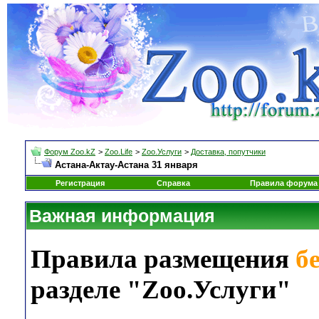
Форум Zoo.kZ
>
Zoo.Life
>
Zoo.Услуги
>
Доставка, попутчики
Астана-Актау-Астана 31 января
Регистрация
Справка
Правила форума
Важная информация
Правила размещения
б
разделе "Zoo.Услуги"