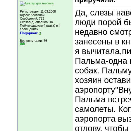
Да, слезы нав
Регистрация: 11.03.2008
Адрес: Костанай
Сообщений: 723
люди порой б
Сказал(а) спасибо: 10
Поблагодарили 4 раз(а) в 4
сообщениях
недавно смот
Подарков:
3
занесены в кн
Вес репутации:
76
я вычитала,п
Пальма-одна 
собак. Пальму
хозяин остави
аэропорту"Вну
Пальма встр
самолеты. Ког
аэропорта вы
отлову, чтобы