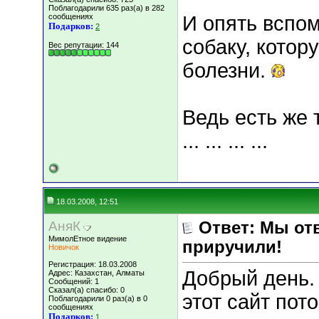
Поблагодарили 635 раз(а) в 282
сообщениях
И опять вспо
Подарков:
2
собаку, котор
Вес репутации:
144
болезни.
Ведь есть же таки
... ... ... ...
18.03.2008, 12:51
АняК
Ответ: Мы отв
МимолЕтное видение
приручили!
Новичок
Регистрация: 18.03.2008
Добрый день. 
Адрес: Казахстан, Алматы
Сообщений: 1
Сказал(а) спасибо: 0
этот сайт пот
Поблагодарили 0 раз(а) в 0
сообщениях
Подарков:
1