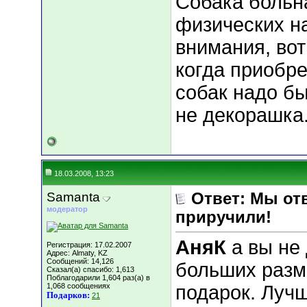
Собака больна
физических на
внимания, вот
когда приобре
собак надо бы
не декорашка
18.03.2008, 13:23
Samanta
Ответ: Мы отв
модератор
приручили!
АняК
а вы не 
Регистрация: 17.02.2007
Адрес: Almaty, KZ
Сообщений: 14,126
больших разм
Сказал(а) спасибо: 1,613
Поблагодарили 1,604 раз(а) в
1,068 сообщениях
подарок. Лучш
Подарков:
21