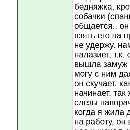
бедняжка, кр
собачки (спан
общается.. он
взять его на п
не удержу. на
налазиет, т.к.
вышла замуж 
могу с ним да
он скучает. ка
начинает, так
слезы навора
когда я жила 
на работу, он