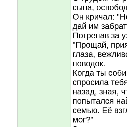
сына, освобо
Он кричал: "Н
дай им забрат
Потрепав за у
"Прощай, прия
глаза, вежлив
поводок.
Когда ты соб
спросила тебя
назад, зная, 
попытался на
семью. Её взг
мог?"