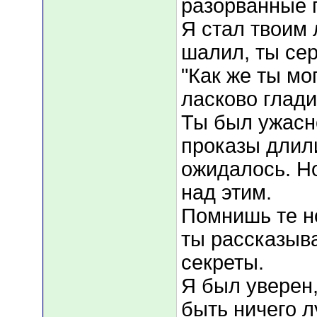
разорванные 
Я стал твоим 
шалил, ты сер
"Как же ты мо
ласково глади
Ты был ужасно
проказы длил
ожидалось. Н
над этим.
Помнишь те но
ты рассказыв
секреты.
Я был уверен,
быть ничего л