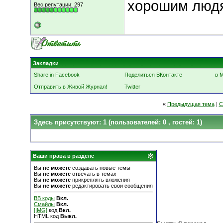
хорошим люд
Вес репутации:
297
Закладки
Share in Facebook
Поделиться ВКонтакте
в 
Отправить в Живой Журнал!
Twitter
«
Предыдущая тема
|
С
Здесь присутствуют: 1
(пользователей: 0 , гостей: 1)
Ваши права в разделе
Вы
не можете
создавать новые темы
Вы
не можете
отвечать в темах
Вы
не можете
прикреплять вложения
Вы
не можете
редактировать свои сообщения
BB коды
Вкл.
Смайлы
Вкл.
[IMG]
код
Вкл.
HTML код
Выкл.