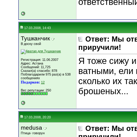
ответственны
17.03.2008, 14:43
Тушканчик
Ответ: Мы отв
В доску свой
приручили!
Я тоже сижу и
Регистрация: 11.06.2007
Адрес: Астана
Сообщений: 11,725
ватными, ели 
Сказал(а) спасибо: 878
Поблагодарили 975 раз(а) в 538
сообщениях
сколько их та
Подарков:
12
брошеных...
Вес репутации:
250
17.03.2008, 20:20
medusa
Ответ: Мы отв
Птица- говорун
приручили!