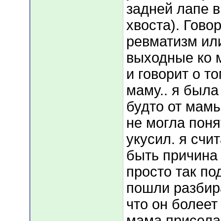
задней лапе в
хвоста). Гово
ревматизм или
выходные ко 
и говорит о т
маму.. я была 
будто от мамы
не могла пон
укусил. я счи
быть причина 
просто так под
пошли разбира
что он болеет
мама присела 