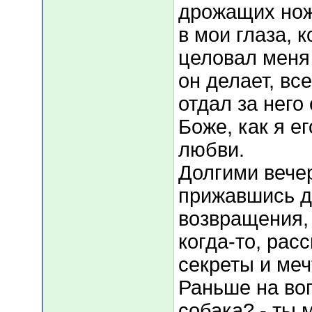
дрожащих нож
в мои глаза, 
целовал меня 
он делает, вс
отдал за него
Боже, как я е
любви.
Долгими вечер
прижавшись др
возвращения, 
когда-то, рас
секреты и меч
Раньше на воп
собака? - ты 