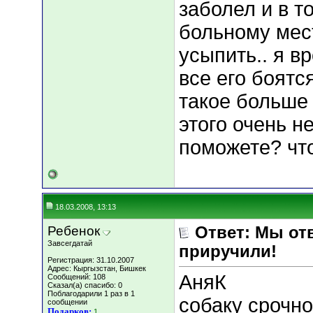
заболел и в т
больному мест
усыпить.. я вр
все его боятся
такое больше 
этого очень н
поможете? что
18.03.2008, 13:13
Ребенок
Ответ: Мы отв
Завсегдатай
приручили!
Регистрация: 31.10.2007
Адрес: Кыргызстан, Бишкек
АняК
Сообщений: 108
Сказал(а) спасибо: 0
Поблагодарили 1 раз в 1
собаку срочно
сообщении
Подарков:
1