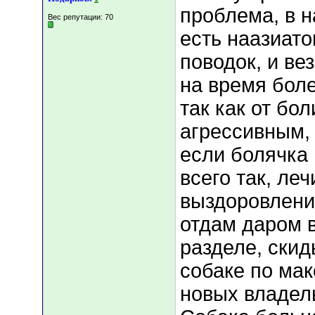
проблема, в н
Вес репутации:
70
есть наазиато
поводок, и вез
на время боле
так как от бо
агрессивным, 
если болячка 
всего так, ле
выздоровлени
отдам даром 
разделе, ски
собаке по ма
новых владель