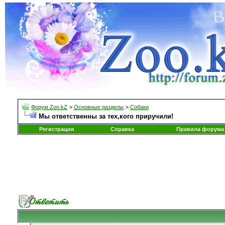
Форум Zoo.kZ
>
Основные разделы
>
Собаки
Мы ответственны за тех,кого приручили!
Регистрация
Справка
Правила форума