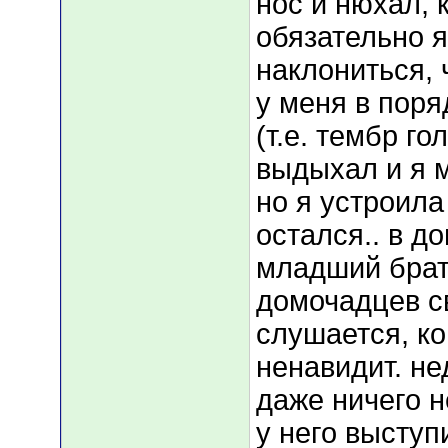
нос и нюхал, 
обязательно 
наклониться, 
у меня в поря
(т.е. тембр го
выдыхал и я 
но я устроила
остался.. в д
младший брат,
домочадцев св
слушается, ког
ненавидит. не
даже ничего н
у него выступ