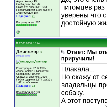
Адрес: Almaty, KZ
Сообщений: 14,126
питомцев раз 
Сказал(а) спасибо: 1,613
Поблагодарили 1,604 раз(а) в
1,068 сообщениях
уверены что 
Подарков:
21
достойную жиз
Вес репутации:
297
17.03.2008, 13:44
Джинджер
Ответ: Мы отв
модератор
приручили!
Плакала...
Регистрация: 02.12.2005
Адрес: Алматы, Казахстан
Сообщений: 10,249
Но скажу от с
Сказал(а) спасибо: 1,995
Поблагодарили 2,874 раз(а) в
1,471 сообщениях
владельцы пр
Подарков:
13
собаку.
Вес репутации:
230
А этот поступ