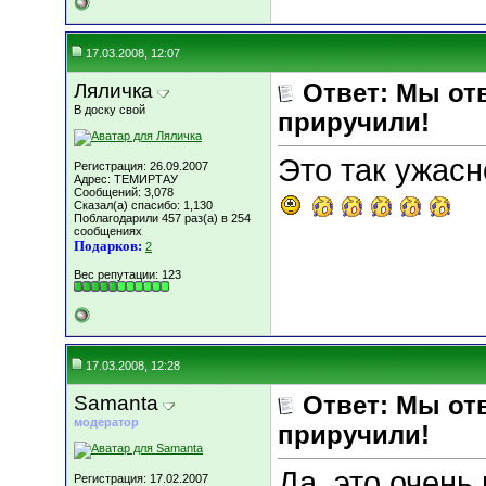
17.03.2008, 12:07
Ляличка
Ответ: Мы отв
В доску свой
приручили!
Это так ужасно..
Регистрация: 26.09.2007
Адрес: ТЕМИРТАУ
Сообщений: 3,078
Сказал(а) спасибо: 1,130
Поблагодарили 457 раз(а) в 254
сообщениях
Подарков:
2
Вес репутации:
123
17.03.2008, 12:28
Samanta
Ответ: Мы отв
модератор
приручили!
Да, это очень
Регистрация: 17.02.2007