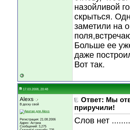
назойливой го
скрыться. Одн
заметили на о
поля,встреча
Больше ее уже
даже построил
Вот так.
17.03.2008, 20:48
Alexs
Ответ: Мы отв
В доску свой
приручили!
Слов нет .......
Регистрация: 21.08.2006
Адрес: Астана
Сообщений: 3,275
Сказал(а) спасибо: 725