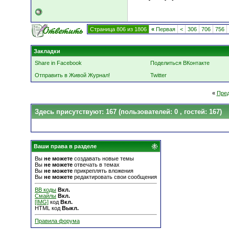
Страница 806 из 1806
«
Первая
<
306
706
756
Закладки
Share in Facebook
Поделиться ВКонтакте
Отправить в Живой Журнал!
Twitter
«
Пре
Здесь присутствуют: 167
(пользователей: 0 , гостей: 167)
Ваши права в разделе
Вы
не можете
создавать новые темы
Вы
не можете
отвечать в темах
Вы
не можете
прикреплять вложения
Вы
не можете
редактировать свои сообщения
BB коды
Вкл.
Смайлы
Вкл.
[IMG]
код
Вкл.
HTML код
Выкл.
Правила форума