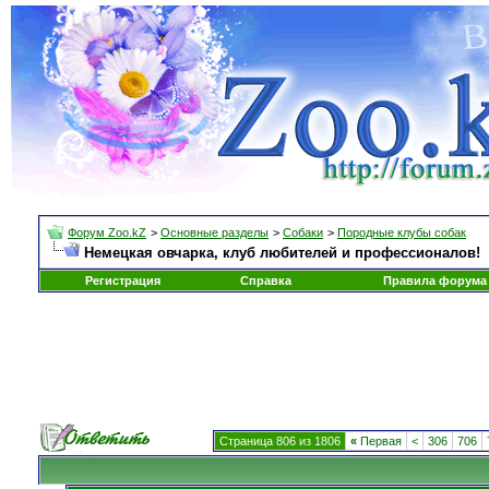
Форум Zoo.kZ
>
Основные разделы
>
Собаки
>
Породные клубы собак
Немецкая овчарка, клуб любителей и профессионалов!
Регистрация
Справка
Правила форума
Страница 806 из 1806
«
Первая
<
306
706