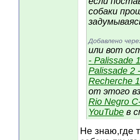
если поста
собаки прош
задумываяс
Добавлено чере
или вот ос
- Palissade 
Palissade 2 
Recherche 1
от этого в
Rio Negro C-
YouTube
в с
Не знаю,где 