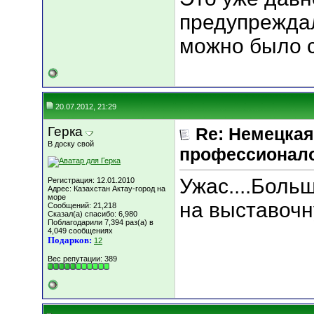
предупреждал
можно было с
20.07.2012, 21:29
Герка
Re: Немецкая
В доску свой
профессионал
Ужас....Боль
Регистрация: 12.01.2010
Адрес: Казахстан Актау-город на
море
на выставочн
Сообщений: 21,218
Сказал(а) спасибо: 6,980
Поблагодарили 7,394 раз(а) в
4,049 сообщениях
Подарков:
12
Вес репутации:
389