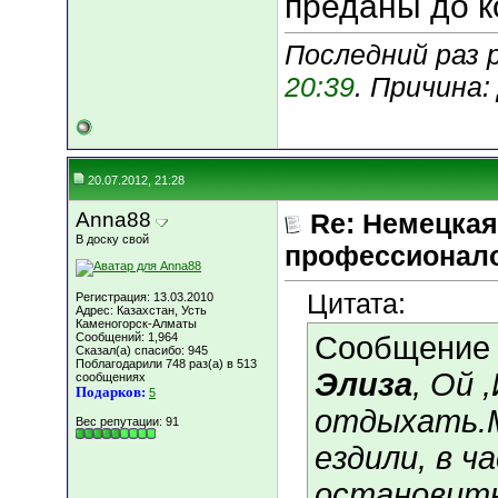
преданы до к
Последний раз 
20:39
. Причина
20.07.2012, 21:28
Anna88
Re: Немецкая
В доску свой
профессионал
Цитата:
Регистрация: 13.03.2010
Адрес: Казахстан, Усть
Каменогорск-Алматы
Сообщений: 1,964
Сообщение
Сказал(а) спасибо: 945
Поблагодарили 748 раз(а) в 513
Элиза
, Ой 
сообщениях
Подарков:
5
отдыхать.М
Вес репутации:
91
ездили, в 
остановить