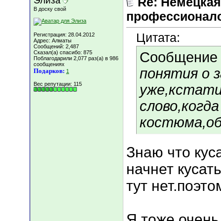
Элиза
Re: Немецкая
В доску свой
профессионал
Цитата:
Регистрация: 28.04.2012
Адрес: Алматы
Сообщений: 2,487
Сказал(а) спасибо: 875
Сообщение
Поблагодарили 2,077 раз(а) в 986
сообщениях
понятия о 
Подарков:
1
Вес репутации:
115
уже,кстати
слово,когда
костюма,об
Знаю что кус
начнет кусат
тут нет.поэто
Я тоже очен