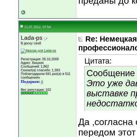
преданы до к
21.07.2012, 07:54
Lada-ps
Re: Немецкая
В доску свой
профессионал
Цитата:
Регистрация: 05.10.2009
Адрес: Бишкек
Сообщений: 1,862
Сказал(а) спасибо: 1,393
Сообщение
Поблагодарили 691 раз(а) в 511
сообщениях
Это уже да
Подарков:
4
Вес репутации:
102
выставке п
недостатко
Да ,согласна 
передом этот