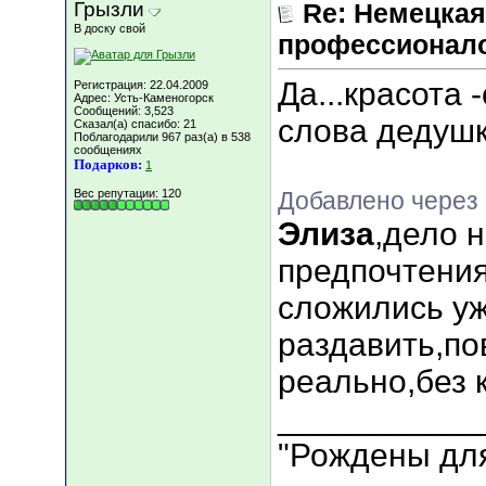
Грызли
Re: Немецкая
В доску свой
профессионал
Да...красота 
Регистрация: 22.04.2009
Адрес: Усть-Каменогорск
Сообщений: 3,523
слова дедушк
Сказал(а) спасибо: 21
Поблагодарили 967 раз(а) в 538
сообщениях
Подарков:
1
Вес репутации:
120
Добавлено через 
Элиза
,дело 
предпочтения
сложились уж
раздавить,по
реально,без 
___________
"Рождены для