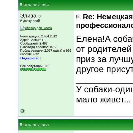
20.07.2012, 18:57
Элиза
Re: Немецкая
В доску свой
профессионал
Елена!А соба
Регистрация: 28.04.2012
Адрес: Алматы
Сообщений: 2,487
от родителей
Сказал(а) спасибо: 875
Поблагодарили 2,077 раз(а) в 986
сообщениях
приз за лучшу
Подарков:
1
Вес репутации:
115
другое прису
___________
У собаки-оди
мало живет...
20.07.2012, 20:27