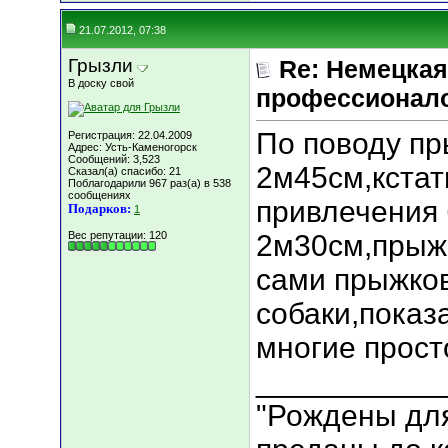
21.07.2012, 07:38
Грызли
Re: Немецкая
В доску свой
профессионал
По поводу пр
Регистрация: 22.04.2009
Адрес: Усть-Каменогорск
Сообщений: 3,523
2м45см,кстат
Сказал(а) спасибо: 21
Поблагодарили 967 раз(а) в 538
сообщениях
привлечения 
Подарков:
1
Вес репутации:
120
2м30см,прыжо
сами прыжко
собаки,показ
многие прост
___________
"Рождены для