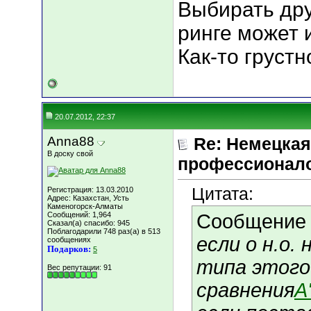
Выбирать дру
ринге может 
Как-то грустно
20.07.2012, 22:37
Anna88
Re: Немецкая
В доску свой
профессионал
Цитата:
Регистрация: 13.03.2010
Адрес: Казахстан, Усть
Каменогорск-Алматы
Сообщений: 1,964
Сообщение
Сказал(а) спасибо: 945
Поблагодарили 748 раз(а) в 513
если о н.о.
сообщениях
Подарков:
5
типа этого
Вес репутации:
91
сравнения
A