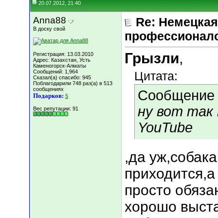
20.07.2012, 21:40
Anna88
Re: Немецкая
В доску свой
профессионал
Грызли
,
Регистрация: 13.03.2010
Адрес: Казахстан, Усть
Каменогорск-Алматы
Сообщений: 1,964
Цитата:
Сказал(а) спасибо: 945
Поблагодарили 748 раз(а) в 513
сообщениях
Сообщение
Подарков:
5
ну вот так к
Вес репутации:
91
YouTube
,да уж,собак
приходится,а
просто обяза
хорошо выста