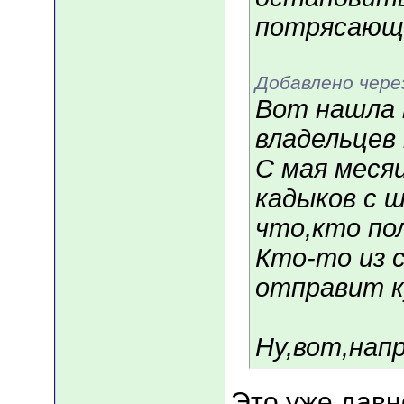
потрясающи
Добавлено чере
Вот нашла 
владельцев
С мая меся
кадыков с ш
что,кто по
Кто-то из 
отправит ку
Ну,вот,нап
Это уже давн