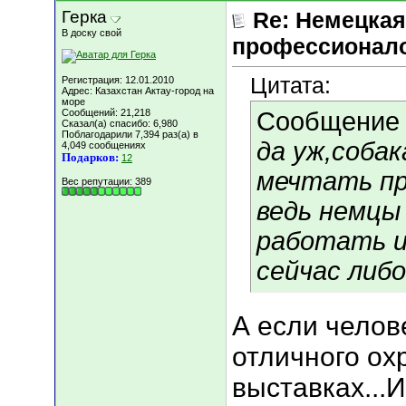
Герка
Re: Немецкая
В доску свой
профессионал
Цитата:
Регистрация: 12.01.2010
Адрес: Казахстан Актау-город на
море
Сообщений: 21,218
Сообщение
Сказал(а) спасибо: 6,980
Поблагодарили 7,394 раз(а) в
да уж,соба
4,049 сообщениях
Подарков:
12
мечтать пр
Вес репутации:
389
ведь немцы
работать и
сейчас либ
А если челов
отличного ох
выставках...