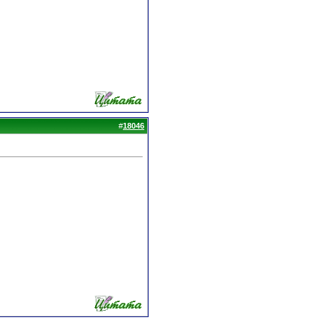
#
18046