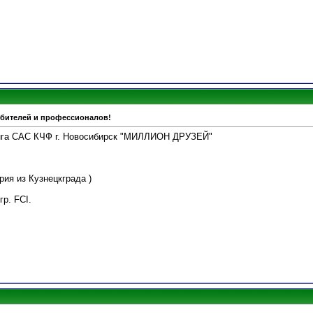
юбителей и профессионалов!
анга САС КЧФ г. Новосибирск "МИЛЛИОН ДРУЗЕЙ"
рия из Кузнецкграда )
гр. FCI.