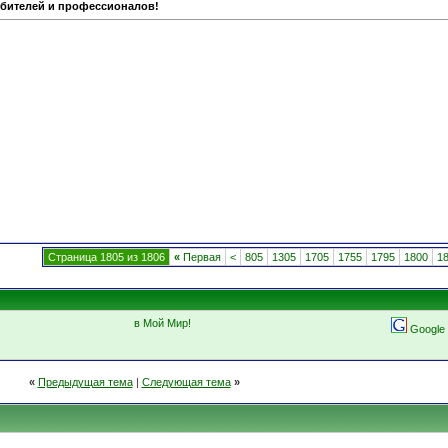
юбителей и профессионалов!
Страница 1805 из 1806
«
Первая
<
805
1305
1705
1755
1795
1800
1
в Мой Мир!
Google
«
Предыдущая тема
|
Следующая тема
»