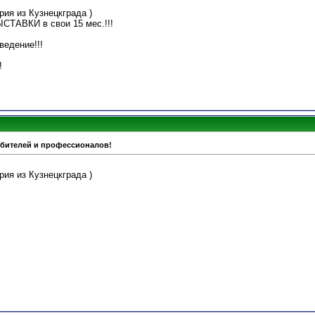
рия из Кузнецкграда )
АВКИ в свои 15 мес.!!!
ведение!!!
!
юбителей и профессионалов!
рия из Кузнецкграда )