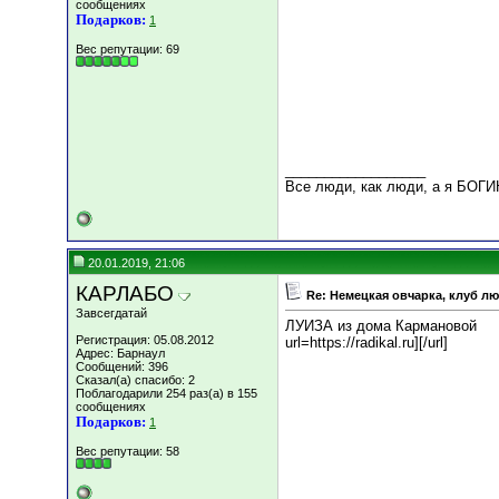
сообщениях
Подарков:
1
Вес репутации:
69
__________________
Все люди, как люди, а я БОГИ
20.01.2019, 21:06
КАРЛАБО
Re: Немецкая овчарка, клуб л
Завсегдатай
ЛУИЗА из дома Кармановой
Регистрация: 05.08.2012
url=https://radikal.ru]
[/url]
Адрес: Барнаул
Сообщений: 396
Сказал(а) спасибо: 2
Поблагодарили 254 раз(а) в 155
сообщениях
Подарков:
1
Вес репутации:
58