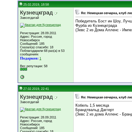
25.02.2019, 18:58
Кузнецкград
Re: Немецкая овчарка, клуб л
Завсегдатай
Победитель Бэст ин Шоу, Лучш
Фурба из Кузнецкграда
(Зевс 2 из Дома Алленс - Импе
Регистрация: 28.09.2011
Адрес: Россия, город
Новосибирск
Сообщений: 185
Сказал(а) спасибо: 18
Поблагодарили 68 раз(а) в 53
сообщениях
Подарков:
1
Вес репутации:
58
27.02.2019, 22:41
Кузнецкград
Re: Немецкая овчарка, клуб л
Завсегдатай
Кобель 1,5 месяца
Брандтвальд Даггерт
(Зевс 2 из дома Алленс - Бра
Регистрация: 28.09.2011
Адрес: Россия, город
Новосибирск
Сообщений: 185
Сказал(а) спасибо: 18