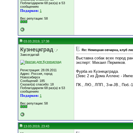
Поблагодарили 68 раз(а) в 53
сообщениях
Подарков:
1
Вес репутации:
58
03.03.2019, 17:38
Кузнецкград
Re: Немецкая овчарка, клуб л
Завсегдатай
Выставка собак всех пород р
эксперт: Михаил Пермяков.
Регистрация: 28.09.2011
Фурба из Кузнецкграда.
Адрес: Россия, город
(Зевс 2 из Дома Алленс - Импе
Новосибирск
Сообщений: 185
Сказал(а) спасибо: 18
ПК., ЛЮ., ЛПП., 3-м-JB., Поб.-1
Поблагодарили 68 раз(а) в 53
сообщениях
Подарков:
1
Вес репутации:
58
13.03.2019, 23:43