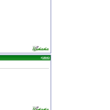
#
18043