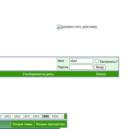
Имя
Запомнить?
Пароль
Сообщения за день
Поиск
0
1801
1802
1803
1804
1805
1806
>
Опции темы
Опции просмотра