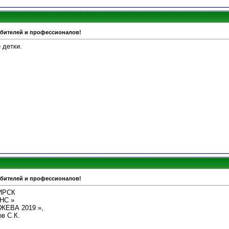
юбителей и профессионалов!
 детки.
юбителей и профессионалов!
БИРСК
НС »
ЖЕВА 2019 »,
в С.К.