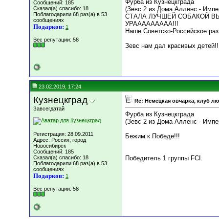
Фурба из Кузнецкграда
Сообщений: 185
Сказал(а) спасибо: 18
(Зевс 2 из Дома Алленс - Импе
Поблагодарили 68 раз(а) в 53
СТАЛА ЛУЧШЕЙ СОБАКОЙ ВЫСТ
сообщениях
УРААААААААА!!!
Подарков:
1
Наше Советско-Российское раз
Вес репутации:
58
Зевс нам дал красивых детей!!
23.02.2019, 17:24
Кузнецкград
Re: Немецкая овчарка, клуб л
Завсегдатай
Фурба из Кузнецкграда
(Зевс 2 из Дома Алленс - Импе
Регистрация: 28.09.2011
Бежим к Победе!!!
Адрес: Россия, город
Новосибирск
Сообщений: 185
Сказал(а) спасибо: 18
Победитель 1 группы FCI.
Поблагодарили 68 раз(а) в 53
сообщениях
Подарков:
1
Вес репутации:
58