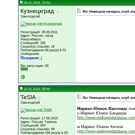
06.01.2019, 15:54
Кузнецкград
Re: Немецкая овчарка, клуб л
Завсегдатай
Регистрация: 28.09.2011
Адрес: Россия, город
Новосибирск
Сообщений: 185
Сказал(а) спасибо: 18
Поблагодарили 68 раз(а) в 53
сообщениях
Подарков:
1
Вес репутации:
58
15.01.2019, 00:46
TeSlA
Re: Немецкая овчарка, клуб л
Завсегдатай
Марвил Юнион Фантомас
оче
о.Марвил Юнион Бандерас
http://www.pedigreedatabase.com
Регистрация: 17.06.2010
Адрес: Россия, Тюмень
Сообщений: 264
м.Марвил Юнион Хитачи
Сказал(а) спасибо: 48
http://www.pedigreedatabase.com/
Поблагодарили 194 раз(а) в 83