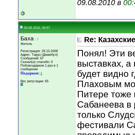
09.08.2010 в
00:
09.08.2010, 00:57
Баха
Re: Казахские
Житель
Понял! Эти в
Регистрация: 28.10.2008
Адрес: Тараз (Джамбул)
Сообщений: 67
выставках, а
Сказал(а) спасибо: 0
Поблагодарили 1 раз в 1
сообщении
будет видно 
Подарков:
1
Плаховым мож
Вес репутации:
65
Питере тоже 
Сабанеева в 
только Слудс
фестивали Са