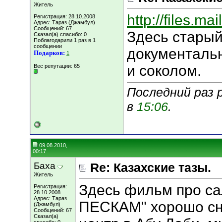
Житель
http://files.ma
Регистрация: 28.10.2008
Адрес: Тараз (Джамбул)
Сообщений: 67
Здесь старый
Сказал(а) спасибо: 0
Поблагодарили 1 раз в 1
сообщении
документальн
Подарков:
1
и соколом.
Вес репутации:
65
Последний раз 
в
15:06
.
09.08.2010,
00:17
Баха
Re: Казахские тазы.
Житель
Здесь фильм про с
Регистрация:
28.10.2008
Адрес: Тараз
ПЕСКАМ" хорошо сня
(Джамбул)
Сообщений: 67
Сказал(а)