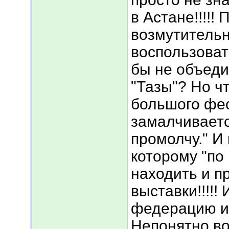
в Астане!!!!!
возмутительн
воспользоват
бы не объед
"Тазы"? Но ч
большого фес
замалчивается!
промолчу." И 
которому "по
находить и п
выставки!!!!
федерацию из
Непонятно вот