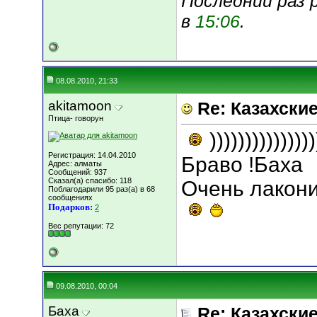
Последний раз 
в
15:06
.
08.08.2010, 21:33
akitamoon
Re: Казахские
Птица- говорун
)))))))))))))))
Регистрация: 14.04.2010
Браво !Баха
Адрес: алматы
Сообщений: 937
Сказал(а) спасибо: 118
Очень лакони
Поблагодарили 95 раз(а) в 68
сообщениях
Подарков:
2
Вес репутации:
72
09.08.2010, 00:04
Баха
Re: Казахские