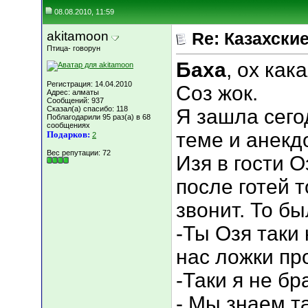
08.08.2010, 11:59
akitamoon
Re: Казахские
Птица- говорун
Баха
, ох кака
Регистрация: 14.04.2010
Соз жок.
Адрес: алматы
Сообщений: 937
Сказал(а) спасибо: 118
Я зашла сего
Поблагодарили 95 раз(а) в 68
сообщениях
теме и анекд
Подарков:
2
Вес репутации:
72
Изя в гости 
после готей 
звонит. То бы
-Ты Озя таки
нас ложки пр
-Таки я не бр
- Мы знаем,т