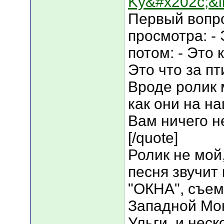
Ky&#x202c;&l
Первый вопро
просмотра: - 
потом: - Это 
Это что за п
Вроде ролик 
как они на на
Вам ничего н
[/quote]
Ролик не мой
песня звучит
"ОКНА", съем
Западной Мон
Ульги, и неск