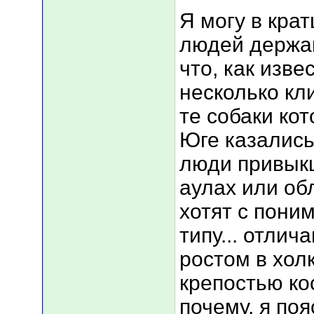
Я могу в кра
людей держащ
что, как изве
несколько кл
те собаки ко
Юге казались 
люди привыкш
аулах или обл
хотят с пони
типу... отлич
ростом в хол
крепостью кос
почему, я поя