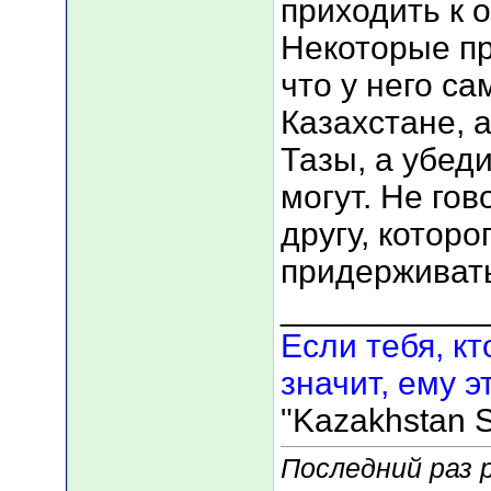
приходить к 
Некоторые пр
что у него с
Казахстане, 
Тазы, а убед
могут. Не гов
другу, которо
придерживать
___________
Если тебя, кт
значит, ему э
"Kazakhstan S
Последний раз р