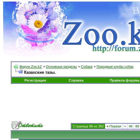
Форум Zoo.kZ
>
Основные разделы
>
Собаки
>
Породные клубы собак
Казахские тазы.
Регистрация
Справка
Правила форума
Страница 98 из 392
«
Первая
<
48
88