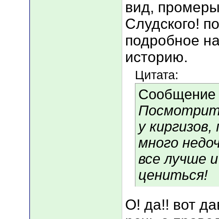
вид, промеры
Слудского! п
подробное на
историю.
Цитата:
Сообщение
Посмотрите
у киргизов,
много недо
все лучше 
цениться!
О! да!! вот д