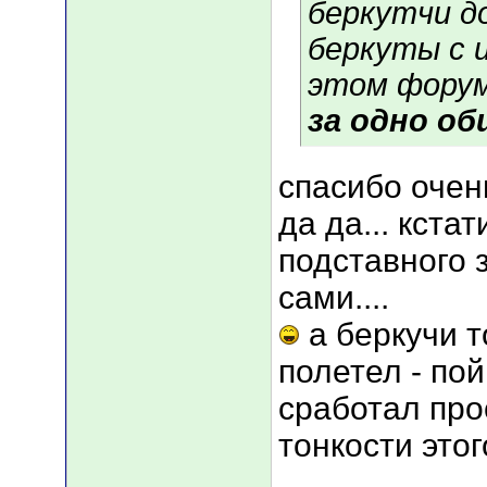
беркутчи д
беркуты с и
этом форум
за одно об
спасибо очен
да да... кста
подставного 
сами....
а беркучи т
полетел - по
сработал про
тонкости этог