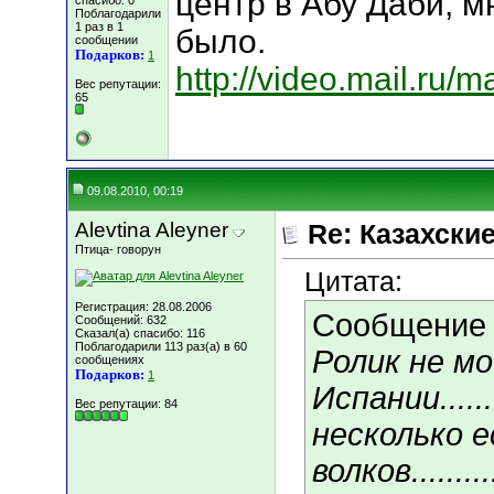
центр в Абу Даби, 
спасибо: 0
Поблагодарили
1 раз в 1
было.
сообщении
Подарков:
1
http://video.mail.ru/m
Вес репутации:
65
09.08.2010, 00:19
Alevtina Aleyner
Re: Казахские
Птица- говорун
Цитата:
Регистрация: 28.08.2006
Сообщение
Сообщений: 632
Сказал(а) спасибо: 116
Поблагодарили 113 раз(а) в 60
Ролик не мо
сообщениях
Подарков:
1
Испании........
Вес репутации:
84
несколько 
волков..........