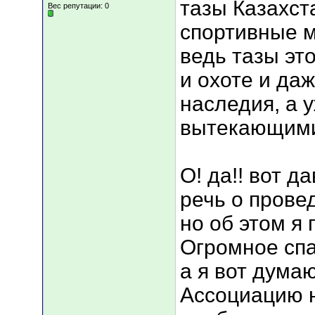
тазы Казахст
Вес репутации:
0
спортивные м
ведь тазы эт
и охоте и даж
наследия, а 
вытекающими
О! да!! вот д
речь о прове
но об этом я 
Огромное спас
а я вот дума
Ассоциацию 