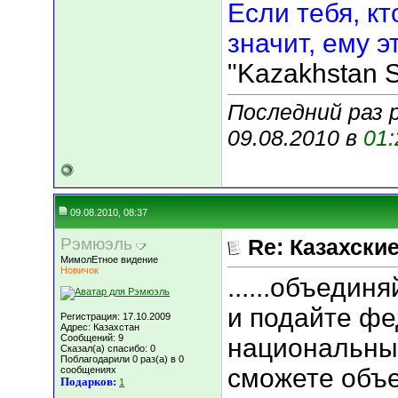
Если тебя, кт
значит, ему э
"Kazakhstan S
Последний раз р
09.08.2010 в
01:
09.08.2010, 08:37
Рэмюэль
Re: Казахские
МимолЕтное видение
Новичок
......объеди
и подайте ф
Регистрация: 17.10.2009
Адрес: Казахстан
Сообщений: 9
национальных
Сказал(а) спасибо: 0
Поблагодарили 0 раз(а) в 0
сможете объе
сообщениях
Подарков:
1