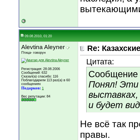
вытекающими
09.08.2010, 01:20
Alevtina Aleyner
Re: Казахские
Птица- говорун
Цитата:
Регистрация: 28.08.2006
Сообщение
Сообщений: 632
Сказал(а) спасибо: 116
Поблагодарили 113 раз(а) в 60
Понял! Эти
сообщениях
Подарков:
1
выставках,
Вес репутации:
84
и будет вид
Не всё так пр
правы.