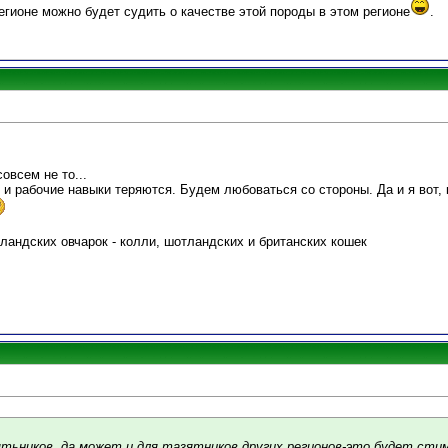
гионе можно будет судить о качестве этой породы в этом регионе
.
совсем не то...
, и рабочие навыки теряются. Будем любоваться со стороны. Да и я вот, 
ландских овчарок - колли, шотландских и британских кошек
ятьников ,да может и для тазятников других регионов-это будет ст