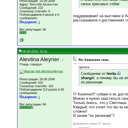
Регистрация: 10.09.2009
своих красивых собак
Адрес: Бестобе Казахстан
Сообщений: 222
Сказал(а) спасибо: 0
Поблагодарили 0 раз(а) в 0
поддерживаю! на выставке в А
сообщениях
рассказывали о достижениях св
Подарков:
1
Вес репутации:
66
06.08.2010, 15:31
Alevtina Aleyner
Re: Казахские тазы.
Птица- говорун
Цитата:
Сообщение от
levita
shangri
, а почему бы н
Регистрация: 28.08.2006
по регионам.
Сообщений: 632
Сказал(а) спасибо: 116
Поблагодарили 113 раз(а) в 60
сообщениях
!!! Конечно!!! собаки и их дост
Подарков:
1
Можно и нужно хвастаться сво
Только боюсь, что у Светланы 
Вес репутации:
84
Каждый, кто хочет что бы за н
сложно!
И зачем "по регионам"?
Добавлено через 27 минут