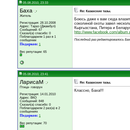
05.08.2010, 23:33
Баха
Re: Казахские тазы.
Житель
Боюсь даже к вам сюда влазит
Регистрация: 28.10.2008
соколиной охоты завел несколь
Адрес: Тараз (Джамбул)
Кыргызстана, Питера и Белару
Сообщений: 67
http://www.facebook.com/album.
Сказал(а) спасибо: 0
Поблагодарили 1 раз в 1
Последний раз редактировалось Баха
сообщении
Подарков:
1
Вес репутации:
65
05.08.2010, 23:41
ЛарисаМ
Re: Казахские тазы.
Птица- говорун
Классно, Баха!!!
Регистрация: 14.01.2010
Адрес: ВКО
Сообщений: 848
Сказал(а) спасибо: 0
Поблагодарили 2 раз(а) в 2
сообщениях
Подарков:
1
Вес репутации:
70