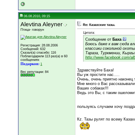
06.08.2010, 09:15
Alevtina Aleyner
Re: Казахские тазы.
Птица- говорун
Цитата:
Сообщение от
Баха
Боюсь даже к вам сюда вл
Регистрация: 28.08.2006
классики соколиной охоты
Сообщений: 632
Сказал(а) спасибо: 116
Тараза, Туркмении, Кыргы
Поблагодарили 113 раз(а) в 60
http://www.facebook.com/al
сообщениях
Подарков:
1
Здравствуйте Баха!
Вес репутации:
84
Вы уж простите нас.....
Очень, очень приятно наконец 
Мне много о Вас рассказывали
Ваших собаках!!!
Ведь это Вы, с таким ошеломи
пользуясь случаем хочу позд
Кz. Тазы рулят по всему Казахс