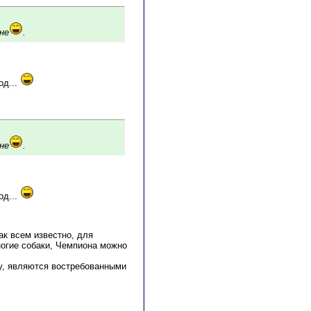
не
.
од...
не
.
од...
ак всем известно, для
многие собаки, Чемпиона можно
оу, являются востребованными