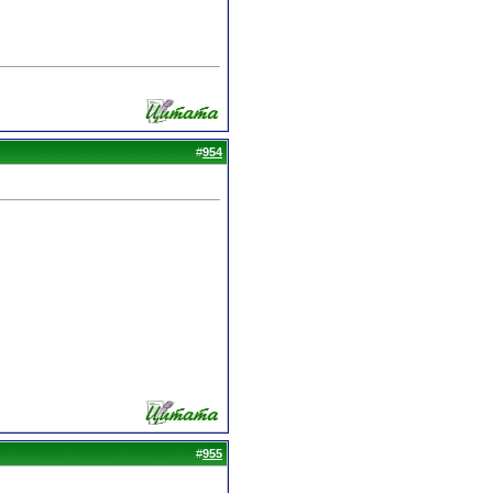
#
954
#
955