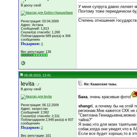
В доску свой
У меня супруга давно лелеет м
Поэтому тоже периодически бу
__________________
Степень отношения государств
Регистрация: 03.04.2009
Адрес: Астана
Сообщений: 1,813
Сказал(а) спасибо: 1,268
Поблагодарили 689 раз(а) в 306
сообщениях
Подарков:
4
Вес репутации:
138
06.08.2010, 13:41
levita
Re: Казахские тазы.
В доску свой
Баха
, очень красивые фото!
Регистрация: 06.12.2009
shangri
, а почему бы на эт
Адрес: казахстан
регионам.Мне кажется СКК не 
Сообщений: 2,582
"Светлана Геннадьевна,можно 
Сказал(а) спасибо: 2,311
тайна?"
Поблагодарили 2,948 раз(а) в 937
сообщениях
Я знаю,что для моих тазятьник
Подарков:
2
собак,когда они увидят,что 
Если все будет хорошо,то в 
Вес репутации:
101