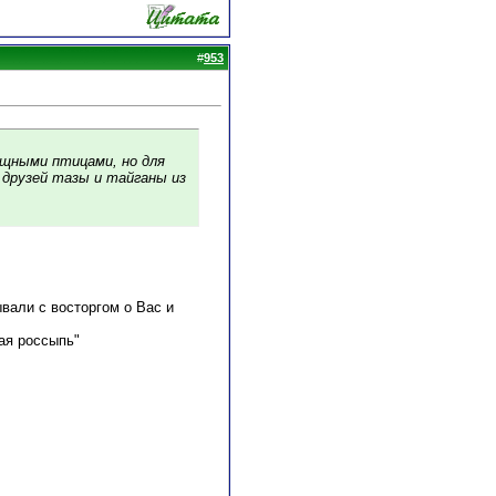
#
953
ищными птицами, но для
 друзей тазы и тайганы из
вали с восторгом о Вас и
ая россыпь"