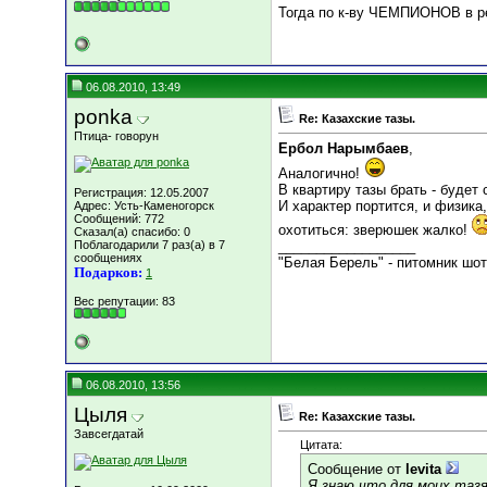
Тогда по к-ву ЧЕМПИОНОВ в ре
06.08.2010, 13:49
ponka
Re: Казахские тазы.
Птица- говорун
Ербол Нарымбаев
,
Аналогично!
В квартиру тазы брать - будет 
Регистрация: 12.05.2007
И характер портится, и физика
Адрес: Усть-Каменогорск
Сообщений: 772
охотиться: зверюшек жалко!
Сказал(а) спасибо: 0
Поблагодарили 7 раз(а) в 7
__________________
сообщениях
"Белая Берель" - питомник шот
Подарков:
1
Вес репутации:
83
06.08.2010, 13:56
Цыля
Re: Казахские тазы.
Завсегдатай
Цитата:
Сообщение от
levita
Я знаю,что для моих таз