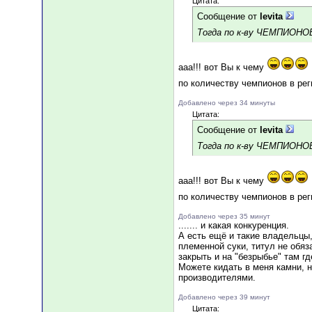
Цитата:
Сообщение от
levita
Тогда по к-ву ЧЕМПИОНОВ
ааа!!! вот Вы к чему
по количеству чемпионов в рег
Добавлено через 34 минуты
Цитата:
Сообщение от
levita
Тогда по к-ву ЧЕМПИОНОВ
ааа!!! вот Вы к чему
по количеству чемпионов в рег
Добавлено через 35 минут
....... и какая конкуренция.
А есть ещё и такие владельцы,
племенной суки, титул не обяз
закрыть и на "безрыбье" там где
Можете кидать в меня камни, 
производителями.
Добавлено через 39 минут
Цитата: