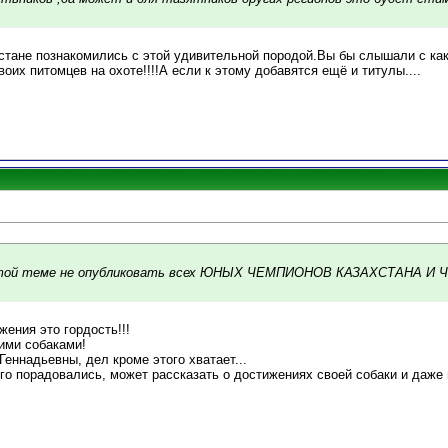
стане познакомились с этой удивительной породой.Вы бы слышали с ка
оих питомцев на охоте!!!!А если к этому добавятся ещё и титулы....
а этой теме не опубликовать всех ЮНЫХ ЧЕМПИОНОВ КАЗАХСТАНА 
ижения это гордость!!!
ими собаками!
Геннадьевны, дел кроме этого хватает...
его порадовались, может рассказать о достижениях своей собаки и даже п