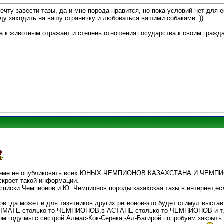
ечту завести тазы, да и мне порода нравится, но пока условий нет для 
ду заходить на вашу страничку и любоваться вашими собаками. ))
а к животным отражает и степень отношения государства к своим гражд
ой теме не опубликовать всех ЮНЫХ ЧЕМПИОНОВ КАЗАХСТАНА И ЧЕМ
скроет такой информации.
списки Чемпионов и Ю. Чемпионов породы казахская тазы в интернет,ес
ов ,да может и для тазятников других регионов-это будет стимул выста
в АЛМАТЕ столько-то ЧЕМПИОНОВ,в АСТАНЕ-столько-то ЧЕМПИОНОВ и т.
этом году мы с сестрой Алмас-Кок-Серека -Ал-Багирой попробуем зак