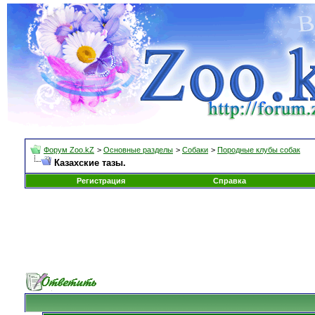
Форум Zoo.kZ
>
Основные разделы
>
Собаки
>
Породные клубы собак
Казахские тазы.
Регистрация
Справка