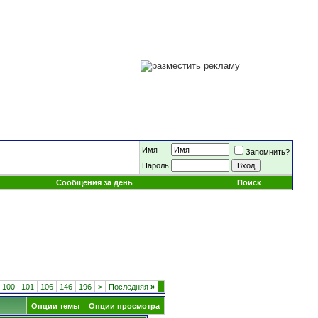
Имя
Запомнить?
Пароль
Сообщения за день
Поиск
100
101
106
146
196
>
Последняя
»
Опции темы
Опции просмотра