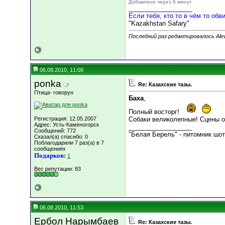
Добавлено через 6 минут
__________________
Если тебя, кто то в чём то обви
"Kazakhstan Safary"
Последний раз редактировалось Alevt
06.08.2010, 11:08
ponka
Re: Казахские тазы.
Птица- говорун
Баха
,
Полный восторг!
Регистрация: 12.05.2007
Собаки великолепные! Сцены о
Адрес: Усть-Каменогорск
__________________
Сообщений: 772
"Белая Берель" - питомник шот
Сказал(а) спасибо: 0
Поблагодарили 7 раз(а) в 7
сообщениях
Подарков:
1
Вес репутации:
83
06.08.2010, 11:53
Ербол Нарымбаев
Re: Казахские тазы.