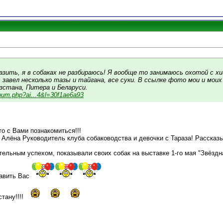
азить, я в собаках не разбираюсь! Я вообще то занимаюсь охотой с х
 завел несколько тазы и тайгана, все суки. В ссылке фото мои и моих
зстана, Питера и Беларуси.
bum.php?ai...4&l=30f1ae6a93
то с Вами познакомиться!!!
 Алёна Руководитель клуба собаководства и девочки с Тараза! Рассказы
тельным успехом, показывали своих собак на выставке 1-го мая "Звёздн
равить Вас
тану!!!!