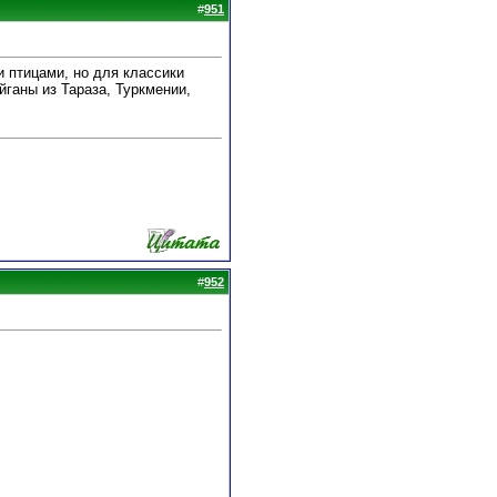
#
951
 птицами, но для классики
йганы из Тараза, Туркмении,
#
952