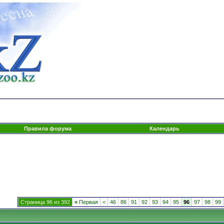
Правила форума
Календарь
Страница 96 из 392
«
Первая
<
46
86
91
92
93
94
95
96
97
98
99