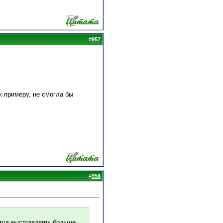
#
957
к примеру, не смогла бы
#
958
имул выставлять больше