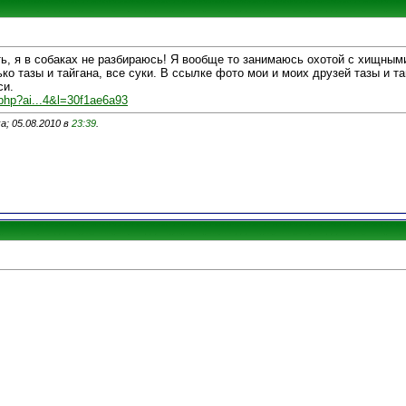
ь, я в собаках не разбираюсь! Я вообще то занимаюсь охотой с хищными
ко тазы и тайгана, все суки. В ссылке фото мои и моих друзей тазы и та
си.
php?ai...4&l=30f1ae6a93
; 05.08.2010 в
23:39
.