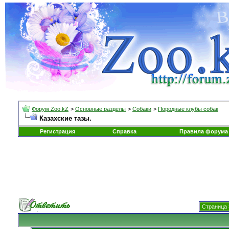
Форум Zoo.kZ
>
Основные разделы
>
Собаки
>
Породные клубы собак
Казахские тазы.
Регистрация
Справка
Правила форума
Страница 