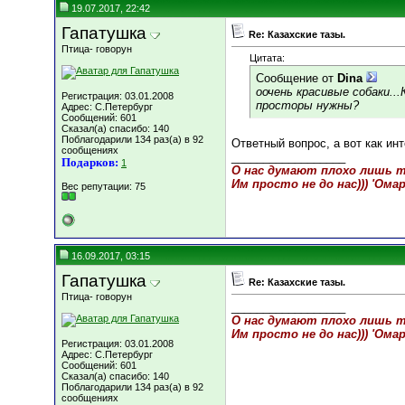
19.07.2017, 22:42
Гапатушка
Re: Казахские тазы.
Птица- говорун
Цитата:
Сообщение от
Dina
оочень красивые собаки..
Регистрация: 03.01.2008
просторы нужны?
Адрес: C.Петербург
Сообщений: 601
Сказал(а) спасибо: 140
Поблагодарили 134 раз(а) в 92
Ответный вопрос, а вот как ин
сообщениях
__________________
Подарков:
1
О нас думают плохо лишь те
Им просто не до нас))) 'Ома
Вес репутации:
75
16.09.2017, 03:15
Гапатушка
Re: Казахские тазы.
Птица- говорун
__________________
О нас думают плохо лишь те
Им просто не до нас))) 'Ома
Регистрация: 03.01.2008
Адрес: C.Петербург
Сообщений: 601
Сказал(а) спасибо: 140
Поблагодарили 134 раз(а) в 92
сообщениях