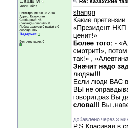
Саша М
Re: Казахские таз
Увлекшийся
shangri
Регистрация: 08.08.2010
Адрес: Казахстан
Какие претензии
Сообщений: 46
Сказал(а) спасибо: 0
«Президент НКП 
Поблагодарили 0 раз(а) в 0
сообщениях
Подарков:
ценит!»
1
Более того
: - «
Вес репутации:
0
смотрит!», потом
так!» , «Алевтина
Значит надо за
людям!!!
Если люди ВАС в
ВЫ не оправдыва
говорит,раз Вы д
слова
!!! Вы ,на
Добавлено через 3 ми
P.S.Красивая,в с