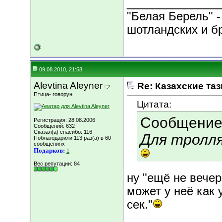
______________
"Белая Берель" -
шотландских и б
09.08.2010, 21:58
Alevtina Aleyner
Re: Казахские таз
Птица- говорун
Цитата:
Сообщение
Регистрация: 28.08.2006
Сообщений: 632
Сказал(а) спасибо: 116
Для тролля
Поблагодарили 113 раз(а) в 60
сообщениях
Подарков:
1
Вес репутации:
84
ну "ещё не вече
может у неё как 
сек."