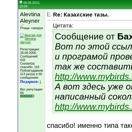
09.08.2010,
20:04
Alevtina
Re: Казахские тазы.
Aleyner
Цитата:
Птица- говорун
Сообщение от
Ба
Вот по этой ссыл
Регистрация:
28.08.2006
и програмой пров
Сообщений:
632
Сказал(а)
так же составить
спасибо: 116
Поблагодарили
http://www.mybirds
113 раз(а) в 60
сообщениях
Подарков:
1
А вот здесь уже 
Вес репутации:
84
написанный сокол
http://www.mybirds
спасибо! именно типа та