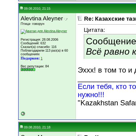
09.08.2010, 21:15
Alevtina Aleyner
Re: Казахские таз
Птица- говорун
Цитата:
Сообщение
Регистрация: 28.08.2006
Сообщений: 632
Сказал(а) спасибо: 116
Всё равно к
Поблагодарили 113 раз(а) в 60
сообщениях
Подарков:
1
Вес репутации:
84
Эххх! в том то и
______________
Если тебя, кто то
нужно!!!
"Kazakhstan Safa
09.08.2010, 21:18