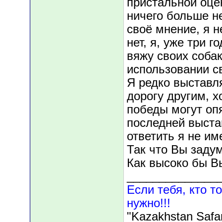
пристальной оцен
ничего больше н
своё мнение, я н
нет, я, уже три 
вяжу своих соба
использовании с
Я редко выставл
дорогу другим, х
победы могут опя
последней выста
ответить я не им
Так что Вы задум
Как высоко бы В
______________
Если тебя, кто то
нужно!!!
"Kazakhstan Safa