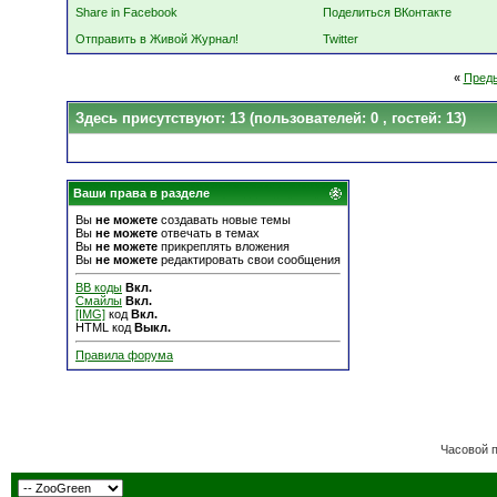
Share in Facebook
Поделиться ВКонтакте
Отправить в Живой Журнал!
Twitter
«
Пред
Здесь присутствуют: 13
(пользователей: 0 , гостей: 13)
Ваши права в разделе
Вы
не можете
создавать новые темы
Вы
не можете
отвечать в темах
Вы
не можете
прикреплять вложения
Вы
не можете
редактировать свои сообщения
BB коды
Вкл.
Смайлы
Вкл.
[IMG]
код
Вкл.
HTML код
Выкл.
Правила форума
Часовой 