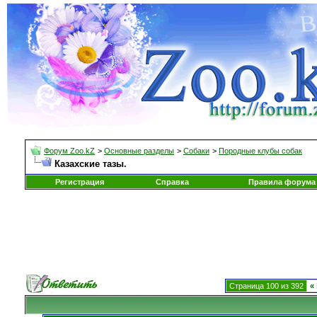
Форум Zoo.kZ
>
Основные разделы
>
Собаки
>
Породные клубы собак
Казахские тазы.
Регистрация
Справка
Правила форума
Страница 100 из 392
«