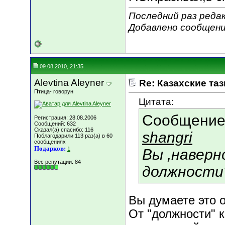
Последний раз реда
Добавлено сообщен
09.08.2010, 21:35
Alevtina Aleyner
Re: Казахские таз
Птица- говорун
Цитата:
Сообщение
Регистрация: 28.08.2006
Сообщений: 632
Сказал(а) спасибо: 116
shangri
Поблагодарили 113 раз(а) в 60
сообщениях
Подарков:
1
Вы ,наверн
Вес репутации:
84
должности
Вы думаете это 
От "должности" 