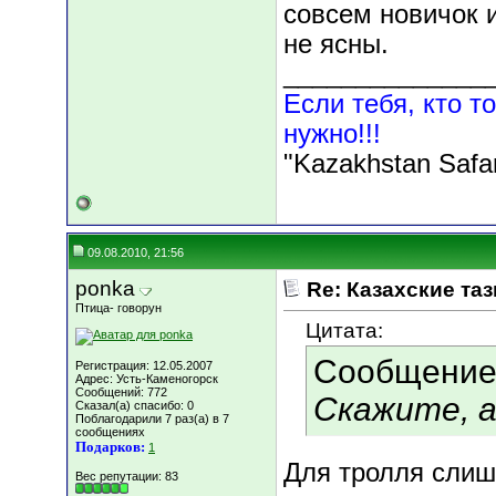
совсем новичок 
не ясны.
______________
Если тебя, кто то
нужно!!!
"Kazakhstan Safa
09.08.2010, 21:56
ponka
Re: Казахские таз
Птица- говорун
Цитата:
Сообщение
Регистрация: 12.05.2007
Адрес: Усть-Каменогорск
Сообщений: 772
Скажите, а
Сказал(а) спасибо: 0
Поблагодарили 7 раз(а) в 7
сообщениях
Подарков:
1
Для тролля слиш
Вес репутации:
83