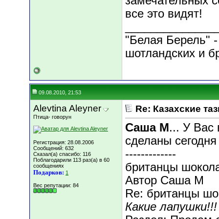
замечательных с
все это видят!
______________
"Белая Берель" -
шотландских и б
09.08.2010, 21:53
Alevtina Aleyner
Re: Казахские таз
Птица- говорун
Саша М
... У Ва
сделаны сегодня 
Регистрация: 28.08.2006
Сообщений: 632
-------------
Сказал(а) спасибо: 116
Поблагодарили 113 раз(а) в 60
британцы шокол
сообщениях
Подарков:
1
Автор Саша М
Вес репутации:
84
Re: британцы ш
Какие лапушки!!!