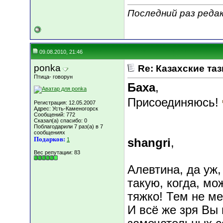
Последний раз редак
09.08.2010, 21:46
ponka
Re: Казахские таз
Птица- говорун
Баха
,
Присоединяюсь!
Регистрация: 12.05.2007
Адрес: Усть-Каменогорск
Сообщений: 772
Сказал(а) спасибо: 0
Поблагодарили 7 раз(а) в 7
сообщениях
Подарков:
1
shangri
,
Вес репутации:
83
Алевтина, да уж,
такую, когда, мо
тяжко! Тем не ме
И всё же зря Вы 