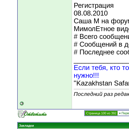
Регистрация
08.08.2010
Саша М на фору
МимолЕтное вид
# Всего сообщени
# Сообщений в д
# Последнее соо
______________
Если тебя, кто то
нужно!!!
"Kazakhstan Safa
Последний раз редак
Страница 100 из 392
«
Перв
Закладки