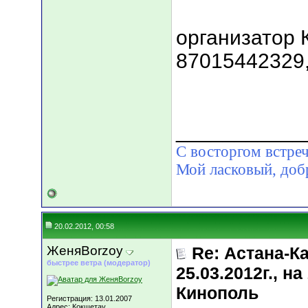
организатор 
87015442329,
___________
С восторгом встреч
Мой ласковый, д
20.02.2012, 00:58
ЖеняBorzoy
Re: Астана-К
быстрее ветра (модератор)
25.03.2012г., 
Кинополь
Регистрация: 13.01.2007
Адрес: Кокшетау.