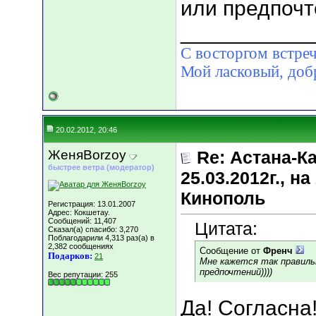
или предпочт
___________
С восторгом встреч
Мой ласковый, д
20.02.2012, 20:46
ЖеняBorzoy
Re: Астана-К
быстрее ветра (модератор)
25.03.2012г., 
Кинополь
Регистрация: 13.01.2007
Адрес: Кокшетау.
Сообщений: 11,407
Цитата:
Сказал(а) спасибо: 3,270
Поблагодарили 4,313 раз(а) в
2,382 сообщениях
Сообщение от
Френч
Подарков:
21
Мне кажется так правильн
предпочтений))))
Вес репутации:
255
Да! Согласна