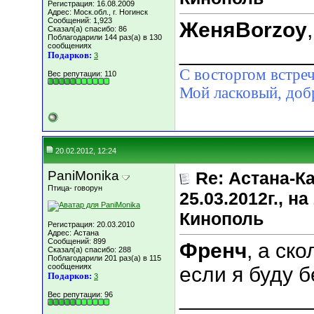
Регистрация: 16.08.2009
Адрес: Моск.обл., г. Ногинск
Сообщений: 1,923
ЖеняBorzoy
Сказал(а) спасибо: 86
Поблагодарили 144 раз(а) в 130
сообщениях
___________
Подарков:
3
С восторгом встреч
Вес репутации:
110
Мой ласковый, д
20.02.2012, 12:24
PaniMonika
Re: Астана-К
Птица- говорун
25.03.2012г., 
Кинополь
Регистрация: 20.03.2010
Адрес: Астана
Сообщений: 899
Френч
, а ск
Сказал(а) спасибо: 288
Поблагодарили 201 раз(а) в 115
сообщениях
если я буду б
Подарков:
3
___________
Вес репутации:
96