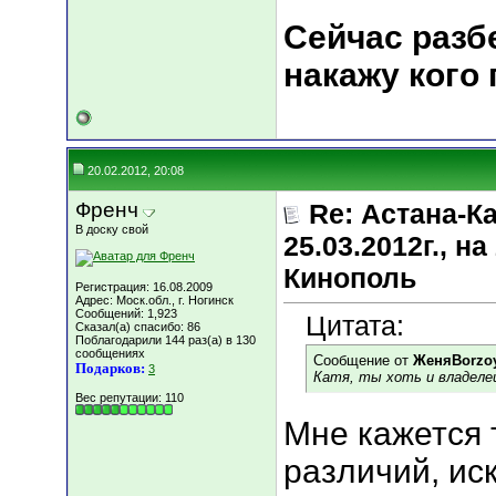
Сейчас разбе
накажу кого
20.02.2012, 20:08
Френч
Re: Астана-К
В доску свой
25.03.2012г., 
Кинополь
Регистрация: 16.08.2009
Адрес: Моск.обл., г. Ногинск
Сообщений: 1,923
Цитата:
Сказал(а) спасибо: 86
Поблагодарили 144 раз(а) в 130
сообщениях
Сообщение от
ЖеняBorzo
Подарков:
3
Катя, ты хоть и владелец 
Вес репутации:
110
Мне кажется 
различий, ис