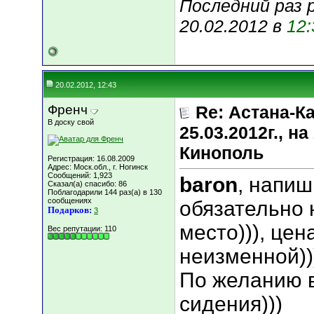
Последний раз 
20.02.2012 в
12:
20.02.2012, 12:43
Френч
Re: Астана-К
В доску свой
25.03.2012г., 
Кинополь
Регистрация: 16.08.2009
Адрес: Моск.обл., г. Ногинск
Сообщений: 1,923
baron
, напи
Сказал(а) спасибо: 86
Поблагодарили 144 раз(а) в 130
сообщениях
обязательно 
Подарков:
3
место))), цен
Вес репутации:
110
неизменной))
По желанию 
сидения)))