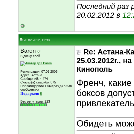
Последний раз 
20.02.2012 в
12:
20.02.2012, 12:30
Baron
Re: Астана-К
В доску свой
25.03.2012г., 
Кинополь
Регистрация: 07.09.2006
Адрес: Астана
Сообщений: 4,474
Френч, каки
Сказал(а) спасибо: 875
Поблагодарили 1,560 раз(а) в 638
сообщениях
боксов допу
Подарков:
5
привлекатель
Вес репутации:
223
___________
Обидеть може