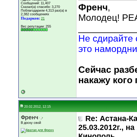
Сообщений: 11,407
Френч
,
Сказал(а) спасибо: 3,270
Поблагодарили 4,313 раз(а) в
2,382 сообщениях
Молодец! Р
Подарков:
21
___________
Вес репутации:
255
Не сдирайте 
это намордни
Сейчас разбе
накажу кого
20.02.2012, 12:15
Френч
Re: Астана-К
В доску свой
25.03.2012г., 
Кинополь