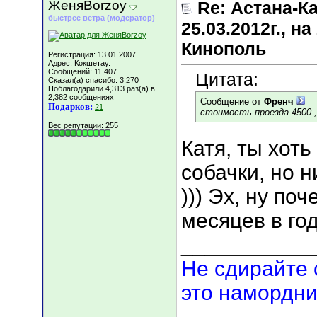
ЖеняBorzoy
Re: Астана-К
быстрее ветра (модератор)
25.03.2012г., 
Кинополь
Регистрация: 13.01.2007
Адрес: Кокшетау.
Сообщений: 11,407
Цитата:
Сказал(а) спасибо: 3,270
Поблагодарили 4,313 раз(а) в
2,382 сообщениях
Сообщение от
Френч
Подарков:
21
стоимость проезда 4500 
Вес репутации:
255
Катя, ты хот
собачки, но 
))) Эх, ну по
месяцев в го
___________
Не сдирайте 
это намордни