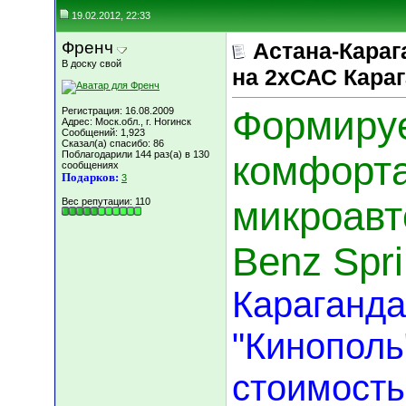
19.02.2012, 22:33
Френч
Астана-Карага
В доску свой
на 2хСАС Кара
Формиру
Регистрация: 16.08.2009
Адрес: Моск.обл., г. Ногинск
Сообщений: 1,923
Сказал(а) спасибо: 86
Поблагодарили 144 раз(а) в 130
комфорт
сообщениях
Подарков:
3
микроавт
Вес репутации:
110
Benz Spri
Караганда
"Кинополь
стоимость