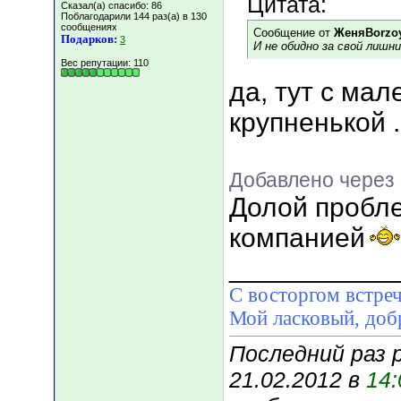
Цитата:
Сказал(а) спасибо: 86
Поблагодарили 144 раз(а) в 130
сообщениях
Сообщение от
ЖеняBorzo
Подарков:
3
И не обидно за свой лишний в
Вес репутации:
110
да, тут с мал
крупненькой .
Добавлено через 
Долой пробл
компанией
___________
С восторгом встреч
Мой ласковый, д
Последний раз 
21.02.2012 в
14: