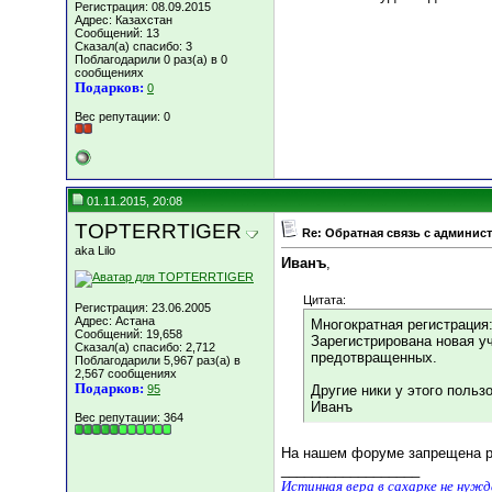
Регистрация: 08.09.2015
Адрес: Казахстан
Сообщений: 13
Сказал(а) спасибо: 3
Поблагодарили 0 раз(а) в 0
сообщениях
Подарков:
0
Вес репутации:
0
01.11.2015, 20:08
TOPTERRTIGER
Re: Обратная связь с админис
aka Lilo
Иванъ
,
Цитата:
Регистрация: 23.06.2005
Адрес: Астана
Многократная регистрация:
Сообщений: 19,658
Зарегистрирована новая уч
Сказал(а) спасибо: 2,712
предотвращенных.
Поблагодарили 5,967 раз(а) в
2,567 сообщениях
Подарков:
95
Другие ники у этого польз
Иванъ
Вес репутации:
364
На нашем форуме запрещена ре
__________________
Истинная вера в сахарке не нуж