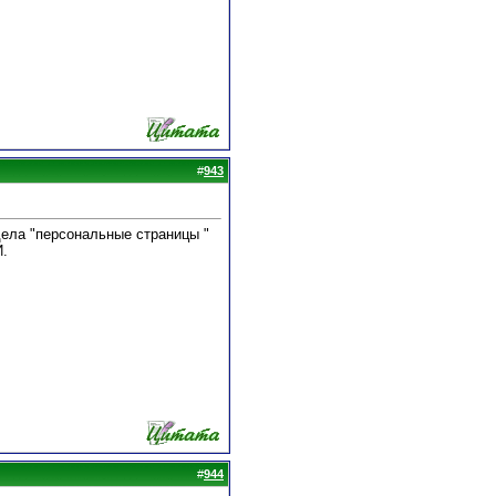
#
943
ела "персональные страницы "
.
#
944