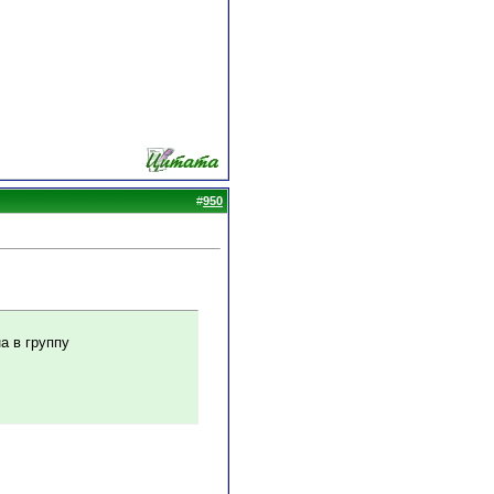
#
950
а в группу