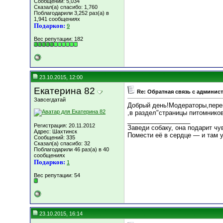
Сообщений: 5,034
Сказал(а) спасибо: 1,760
Поблагодарили 3,252 раз(а) в
1,941 сообщениях
Подарков:
9
Вес репутации:
182
23.10.2015, 12:00
Екатерина 82
Re: Обратная связь с админис
Завсегдатай
Добрый день!Модераторы,пере
,в раздел"страницы питомни
__________________
Регистрация: 20.11.2012
Заведи собаку, она подарит чу
Адрес: Шахтинск
Помести её в сердце — и там у
Сообщений: 335
Сказал(а) спасибо: 32
Поблагодарили 46 раз(а) в 40
сообщениях
Подарков:
1
Вес репутации:
54
23.10.2015, 16:14