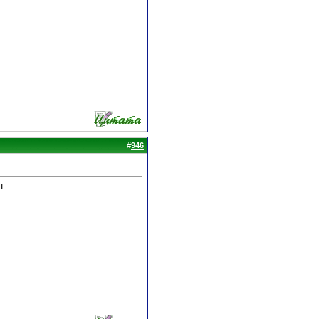
#
946
н.