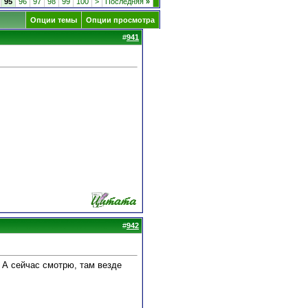
95
96
97
98
99
100
>
Последняя
»
Опции темы
Опции просмотра
#
941
#
942
 А сейчас смотрю, там везде