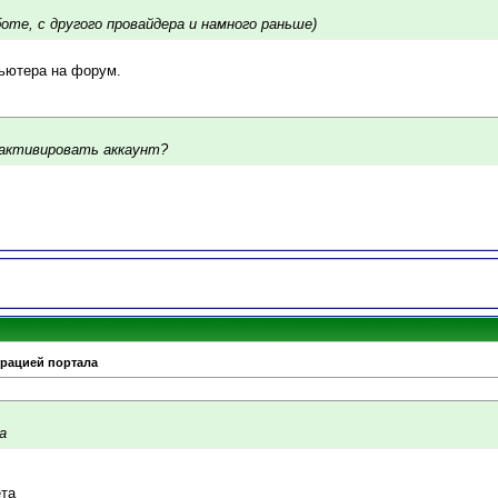
боте, с другого провайдера и намного раньше)
пьютера на форум.
 активировать аккаунт?
трацией портала
а
та