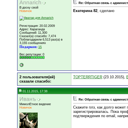
Annarich
Re: Обратная связь с админис
В доску свой
Екатерина 82
, сделано
Новичок
Регистрация: 20.02.2009
Адрес: Караганда
Сообщений: 11,300
Сказал(а) спасибо: 7,474
Поблагодарили 6,513 раз(а) в
3,155 сообщениях
Подарков:
15
Вес репутации:
0
2 пользователя(ей)
TOPTERRTIGER
(23.10.2015),
сказали cпасибо:
01.11.2015, 17:38
Иванъ
Re: Обратная связь с админис
МимолЕтное видение
Скажите плз, как долго может 
Новичок
зарегистрировалась. Пока про
подтверждения по email, напр