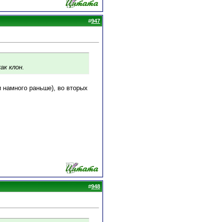
#
947
ак клон.
и намного раньше), во вторых
#
948