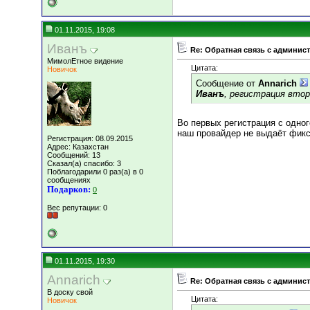
01.11.2015, 19:08
Иванъ
Re: Обратная связь с админис
МимолЕтное видение
Цитата:
Новичок
Сообщение от
Annarich
Иванъ
, регистрация втор
Во первых регистрация с одног
наш провайдер не выдаёт фикс
Регистрация: 08.09.2015
Адрес: Казахстан
Сообщений: 13
Сказал(а) спасибо: 3
Поблагодарили 0 раз(а) в 0
сообщениях
Подарков:
0
Вес репутации:
0
01.11.2015, 19:30
Annarich
Re: Обратная связь с админис
В доску свой
Цитата:
Новичок