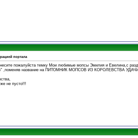
трацией портала
несите пожалуйста темку Мои любимые мопсы Эмилия и Евелина,с разд
ков" ,поменяв название на ПИТОМНИК МОПСОВ ИЗ КОРОЛЕВСТВА УДАЧИ
вства,
же не пусто!!!