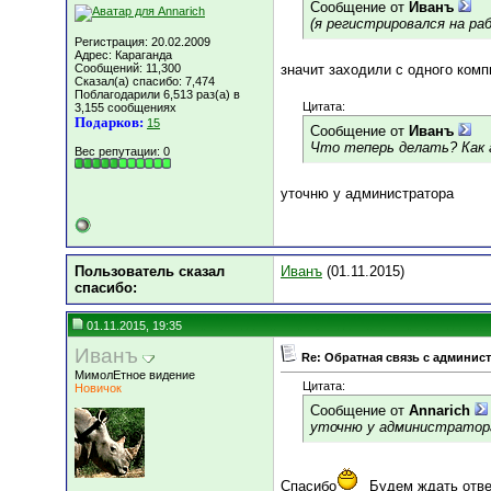
Сообщение от
Иванъ
(я регистрировался на ра
Регистрация: 20.02.2009
Адрес: Караганда
Сообщений: 11,300
значит заходили с одного ком
Сказал(а) спасибо: 7,474
Поблагодарили 6,513 раз(а) в
Цитата:
3,155 сообщениях
Подарков:
15
Сообщение от
Иванъ
Что теперь делать? Как
Вес репутации:
0
уточню у администратора
Пользователь сказал
Иванъ
(01.11.2015)
cпасибо:
01.11.2015, 19:35
Иванъ
Re: Обратная связь с админис
МимолЕтное видение
Цитата:
Новичок
Сообщение от
Annarich
уточню у администратор
Спасибо
Будем ждать отве