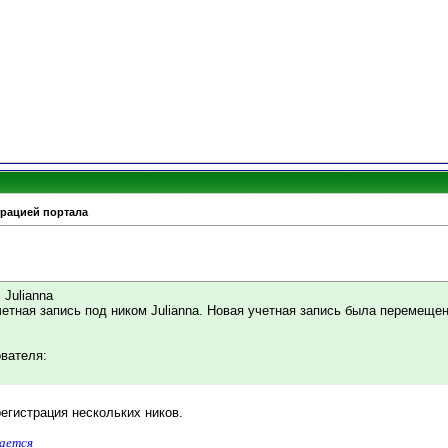
трацией портала
 Julianna
етная запись под ником Julianna. Новая учетная запись была перемещен
ователя:
гистрация нескольких ников.
дается