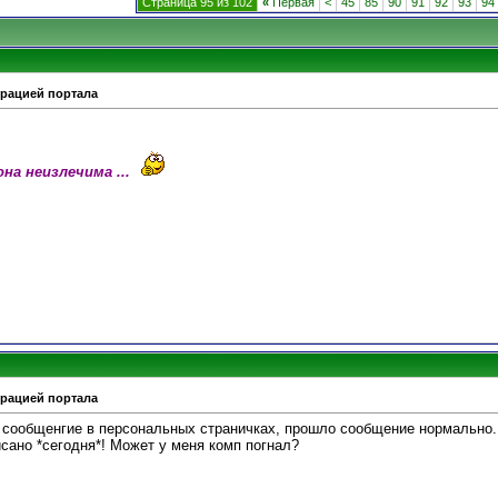
Страница 95 из 102
«
Первая
<
45
85
90
91
92
93
94
трацией портала
она неизлечима ...
трацией портала
 сообщенгие в персональных страничках, прошло сообщение нормально.
сано *сегодня*! Может у меня комп погнал?