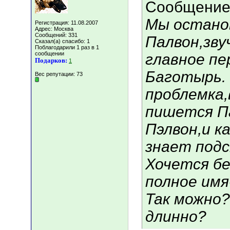
Сообщение
Мы останов
Регистрация: 11.08.2007
Адрес: Москва
Сообщений: 331
Палвон,зву
Сказал(а) спасибо: 1
Поблагодарили 1 раз в 1
сообщении
главное пе
Подарков:
1
Баготырь. 
Вес репутации:
73
проблемка,
пишется Па
Пэлвон,и к
знает под
Хочется б
полное имя-
Так можно?
длинно?