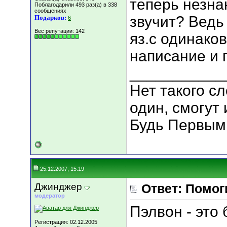
теперь незна
Поблагодарили 493 раз(а) в 338
сообщениях
звучит? Ведь
Подарков:
6
Вес репутации:
142
яз.с одинако
написание и 
___________
Нет такого сл
один, смогут 
Будь Первым
25.12.2007, 15:19
Джинджер
Ответ: Помог
модератор
Пэлвон - это
Регистрация: 02.12.2005