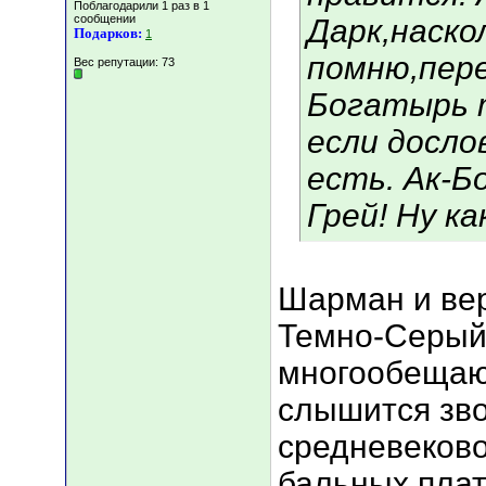
Поблагодарили 1 раз в 1
сообщении
Дарк,наско
Подарков:
1
помню,пер
Вес репутации:
73
Богатырь 
если досло
есть. Ак-Б
Грей! Ну ка
Шарман и вер
Темно-Серый 
многообещаю
слышится зво
средневеково
бальных плат