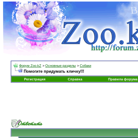
Форум Zoo.kZ
>
Основные разделы
>
Собаки
Помогите придумать кличку!!!
Регистрация
Справка
Правила форума