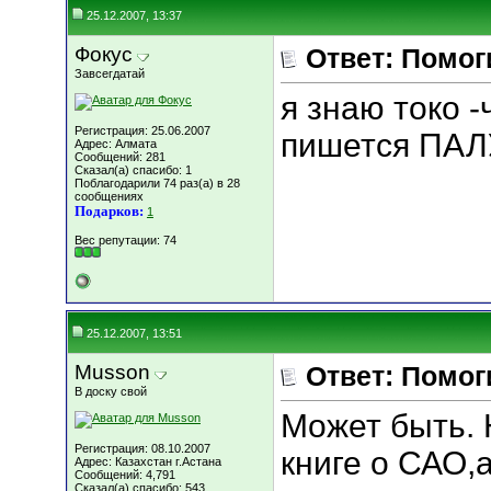
25.12.2007, 13:37
Фокус
Ответ: Помог
Завсегдатай
я знаю токо -
Регистрация: 25.06.2007
пишется ПАЛУ
Адрес: Алмата
Сообщений: 281
Сказал(а) спасибо: 1
Поблагодарили 74 раз(а) в 28
сообщениях
Подарков:
1
Вес репутации:
74
25.12.2007, 13:51
Musson
Ответ: Помог
В доску свой
Может быть. 
Регистрация: 08.10.2007
книге о САО,а
Адрес: Казахстан г.Астана
Сообщений: 4,791
Сказал(а) спасибо: 543