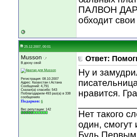
ПАЛВОН ДАР
обходит свои 
25.12.2007, 00:01
Musson
Ответ: Помог
В доску свой
Ну и замудр
Регистрация: 08.10.2007
писательница
Адрес: Казахстан г.Астана
Сообщений: 4,791
Сказал(а) спасибо: 543
нравится. Гра
Поблагодарили 493 раз(а) в 338
сообщениях
___________
Подарков:
6
Вес репутации:
142
Нет такого сл
один, смогут 
Будь Первым