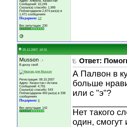
Адрес: Алматы, Казахстан
Сообщений: 10,249
Сказал(а) спасибо: 1,995
Поблагодарили 2,874 раз(а) в
1,471 сообщениях
Подарков:
13
Вес репутации:
230
25.12.2007, 18:31
Musson
Ответ: Помог
В доску свой
А Палвон в к
Регистрация: 08.10.2007
больше нрави
Адрес: Казахстан г.Астана
Сообщений: 4,791
Сказал(а) спасибо: 543
или с "э"?
Поблагодарили 493 раз(а) в 338
сообщениях
___________
Подарков:
6
Вес репутации:
142
Нет такого сл
один, смогут 