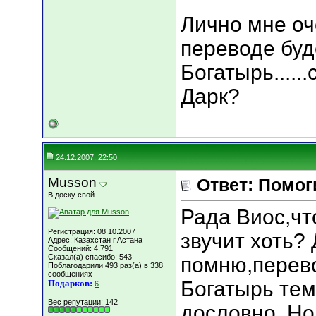
Лично мне оч
переводе буде
Богатырь.....
Дарк?
24.12.2007, 22:50
Musson
Ответ: Помог
В доску свой
Рада Виос,чт
Регистрация: 08.10.2007
звучит хоть? 
Адрес: Казахстан г.Астана
Сообщений: 4,791
Сказал(а) спасибо: 543
помню,перево
Поблагодарили 493 раз(а) в 338
сообщениях
Богатырь тем
Подарков:
6
Вес репутации:
142
дословно. Но 