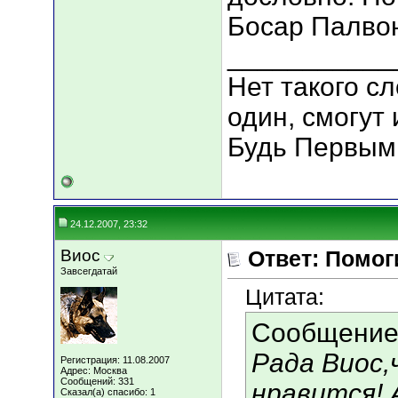
Босар Палвон
___________
Нет такого сл
один, смогут 
Будь Первым
24.12.2007, 23:32
Виос
Ответ: Помог
Завсегдатай
Цитата:
Сообщение
Рада Виос
Регистрация: 11.08.2007
Адрес: Москва
Сообщений: 331
нравится! 
Сказал(а) спасибо: 1