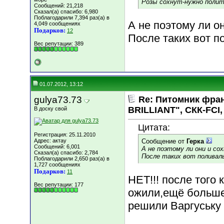
Розы сохнут-нужно полит
Сообщений: 21,218
Сказал(а) спасибо: 6,980
Поблагодарили 7,394 раз(а) в
А не поэтому ли о
4,049 сообщениях
Подарков:
12
После таких вот п
Вес репутации:
389
01.07.2012, 13:12
gulya73.73
Re: Питомник фра
BRILLIANT", СКК-FCI, 
В доску свой
Цитата:
Регистрация: 25.11.2010
Адрес: актау
Сообщение от
Герка
Сообщений: 6,001
А не поэтому ли они и со
Сказал(а) спасибо: 2,784
После таких вот поливал
Поблагодарили 2,650 раз(а) в
1,727 сообщениях
Подарков:
11
НЕТ!!! после того
Вес репутации:
177
ожили,ещё больше
решили Варгуську 