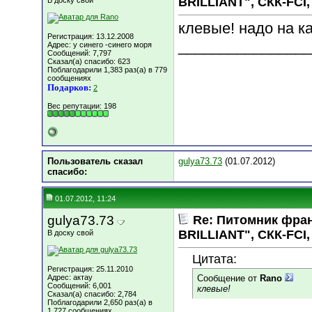
BRILLIANT", СКК-FCI, 
В доску свой
клевые! надо на к
Регистрация: 13.12.2008
________________
Адрес: у синего -синего моря
Сообщений: 7,797
Сказал(а) спасибо: 623
Поблагодарили 1,383 раз(а) в 779
сообщениях
Подарков:
2
Вес репутации:
198
Пользователь сказал
gulya73.73
(01.07.2012)
cпасибо:
01.07.2012, 11:24
gulya73.73
Re: Питомник фра
BRILLIANT", СКК-FCI, 
В доску свой
Цитата:
Регистрация: 25.11.2010
Адрес: актау
Сообщение от
Rano
Сообщений: 6,001
клевые!
Сказал(а) спасибо: 2,784
Поблагодарили 2,650 раз(а) в
1,727 сообщениях