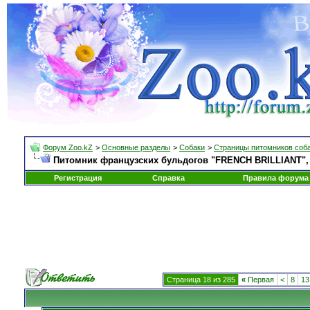
Форум Zoo.kZ
>
Основные разделы
>
Собаки
>
Страницы питомников соб
Питомник французских бульдогов "FRENCH BRILLIANT", С
Регистрация
Справка
Правила форума
Страница 18 из 285
«
Первая
<
8
13