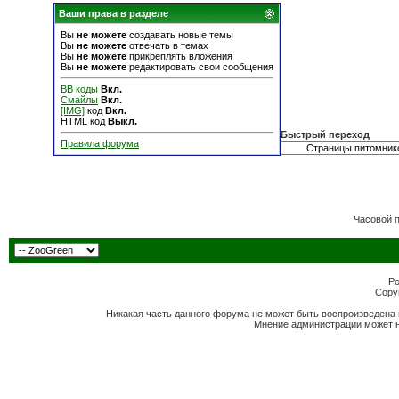
Ваши права в разделе
Вы
не можете
создавать новые темы
Вы
не можете
отвечать в темах
Вы
не можете
прикреплять вложения
Вы
не можете
редактировать свои сообщения
BB коды
Вкл.
Смайлы
Вкл.
[IMG]
код
Вкл.
HTML код
Выкл.
Быстрый переход
Правила форума
Часовой 
Po
Copyr
Никакая часть данного форума не может быть воспроизведена 
Мнение администрации может н