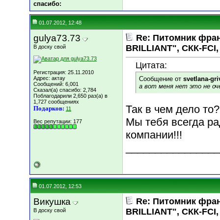
cпасибо:
01.07.2012, 12:48
gulya73.73
Re: Питомник фра
BRILLIANT", СКК-FCI, 
В доску свой
Цитата:
Регистрация: 25.11.2010
Адрес: актау
Сообщение от
svetlana-gri
Сообщений: 6,001
а вот меня нет это не оч
Сказал(а) спасибо: 2,784
Поблагодарили 2,650 раз(а) в
1,727 сообщениях
Так в чем дело то?
Подарков:
11
Мы тебя всегда р
Вес репутации:
177
компании!!!
________________
01.07.2012, 12:53
Викушка
Re: Питомник фра
BRILLIANT", СКК-FCI, 
В доску свой