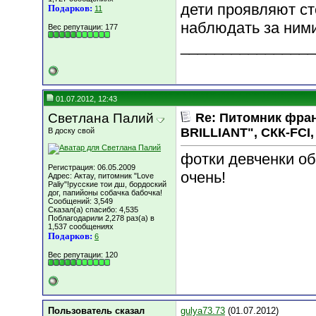
дети проявляют ст
Подарков:
11
наблюдать за ними
Вес репутации:
177
________________
01.07.2012, 12:43
Светлана Палий
Re: Питомник фра
BRILLIANT", СКК-FCI, 
В доску свой
фотки девченки об
Регистрация: 06.05.2009
очень!
Адрес: Актау, питомник "Love
Paliy"!русские тои дш, бордоский
дог, папийоны собачка бабочка!
Сообщений: 3,549
Сказал(а) спасибо: 4,535
Поблагодарили 2,278 раз(а) в
1,537 сообщениях
Подарков:
6
Вес репутации:
120
Пользователь сказал
gulya73.73
(01.07.2012)