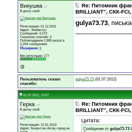
Викушка
Re: Питомник фра
BRILLIANT", СКК-FCI, 
В доску свой
gulya73.73
, писька
Регистрация: 01.12.2011
________________
Адрес: Экибастуз
Сообщений: 4,273
Сказал(а) спасибо: 3
Поблагодарили 2,885 раз(а) в
2,204 сообщениях
Подарков:
9
Вес репутации:
177
Пользователь сказал
gulya73.73
(01.07.2012)
cпасибо:
01.07.2012, 13:07
Герка
Re: Питомник фра
BRILLIANT", СКК-FCI, 
В доску свой
Цитата:
Регистрация: 12.01.2010
Адрес: Казахстан Актау-город на
Сообщение от
gulya73.73
море