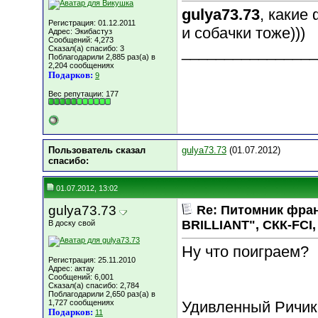
gulya73.73
, какие 
Регистрация: 01.12.2011
и собачки тоже)))
Адрес: Экибастуз
Сообщений: 4,273
________________
Сказал(а) спасибо: 3
Поблагодарили 2,885 раз(а) в
2,204 сообщениях
Подарков:
9
Вес репутации:
177
Пользователь сказал
gulya73.73
(01.07.2012)
cпасибо:
01.07.2012, 13:02
gulya73.73
Re: Питомник фра
BRILLIANT", СКК-FCI, 
В доску свой
Ну что поиграем?
Регистрация: 25.11.2010
Адрес: актау
Сообщений: 6,001
Сказал(а) спасибо: 2,784
Поблагодарили 2,650 раз(а) в
1,727 сообщениях
Удивленный Ричик
Подарков:
11