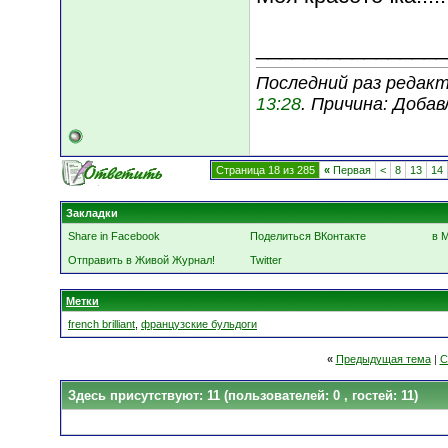
________________
Последний раз редакти
13:28
. Причина: Доба
Страница 18 из 285
«
Первая
<
8
13
14
Закладки
Share in Facebook
Поделиться ВКонтакте
в 
Отправить в Живой Журнал!
Twitter
Метки
french brilliant
,
французские бульдоги
«
Предыдущая тема
|
С
Здесь присутствуют: 11
(пользователей: 0 , гостей: 11)