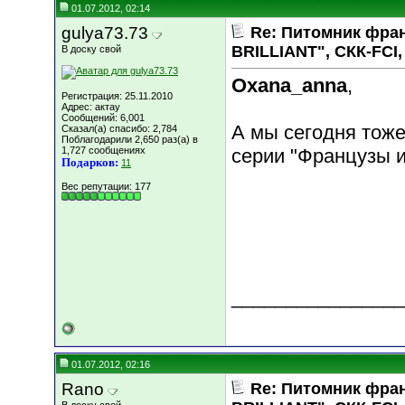
01.07.2012, 02:14
gulya73.73
Re: Питомник фра
BRILLIANT", СКК-FCI, 
В доску свой
Oxana_anna
,
Регистрация: 25.11.2010
Адрес: актау
Сообщений: 6,001
А мы сегодня тоже
Сказал(а) спасибо: 2,784
Поблагодарили 2,650 раз(а) в
1,727 сообщениях
серии "Французы и
Подарков:
11
Вес репутации:
177
________________
01.07.2012, 02:16
Rano
Re: Питомник фра