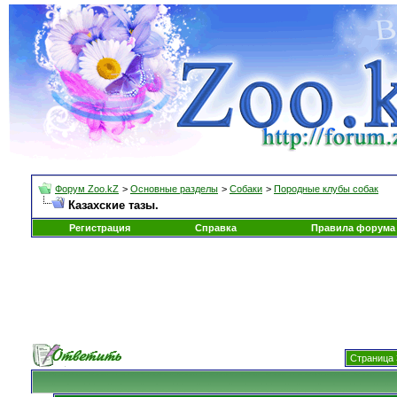
Форум Zoo.kZ
>
Основные разделы
>
Собаки
>
Породные клубы собак
Казахские тазы.
Регистрация
Справка
Правила форума
Страница 