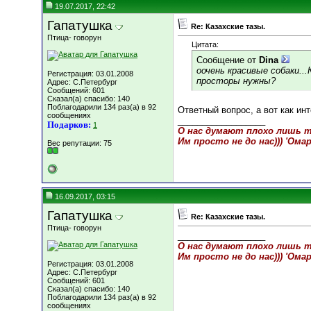
19.07.2017, 22:42
Гапатушка
Re: Казахские тазы.
Птица- говорун
Цитата:
Сообщение от
Dina
оочень красивые собаки..
Регистрация: 03.01.2008
просторы нужны?
Адрес: C.Петербург
Сообщений: 601
Сказал(а) спасибо: 140
Поблагодарили 134 раз(а) в 92
Ответный вопрос, а вот как ин
сообщениях
__________________
Подарков:
1
О нас думают плохо лишь те
Им просто не до нас))) 'Ома
Вес репутации:
75
16.09.2017, 03:15
Гапатушка
Re: Казахские тазы.
Птица- говорун
__________________
О нас думают плохо лишь те
Им просто не до нас))) 'Ома
Регистрация: 03.01.2008
Адрес: C.Петербург
Сообщений: 601
Сказал(а) спасибо: 140
Поблагодарили 134 раз(а) в 92
сообщениях