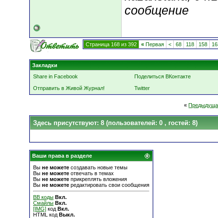
сообщение
Страница 168 из 392
«
Первая
<
68
118
158
16
Закладки
Share in Facebook
Поделиться ВКонтакте
Отправить в Живой Журнал!
Twitter
«
Предыдуща
Здесь присутствуют: 8
(пользователей: 0 , гостей: 8)
Ваши права в разделе
Вы
не можете
создавать новые темы
Вы
не можете
отвечать в темах
Вы
не можете
прикреплять вложения
Вы
не можете
редактировать свои сообщения
BB коды
Вкл.
Смайлы
Вкл.
[IMG]
код
Вкл.
HTML код
Выкл.