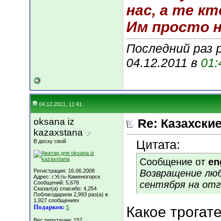
нас, а те кт
Им просто не
Последний раз 
04.12.2011 в
01:
04.12.2011, 11:41
oksana iz
Re: Казахские
kazaxstana
Цитата:
В доску свой
Сообщение от
en
Регистрация: 16.06.2008
Возвращение люб
Адрес: г.Усть-Каменогорск
сентября на отг
Сообщений: 5,678
Сказал(а) спасибо: 4,254
Поблагодарили 2,993 раз(а) в
1,927 сообщениях
Подарков:
Какое трогат
5
Вес репутации:
157