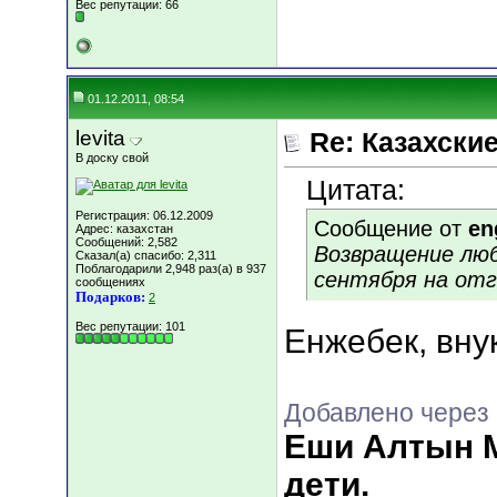
Вес репутации:
66
01.12.2011, 08:54
levita
Re: Казахские
В доску свой
Цитата:
Регистрация: 06.12.2009
Сообщение от
en
Адрес: казахстан
Сообщений: 2,582
Возвращение люб
Сказал(а) спасибо: 2,311
Поблагодарили 2,948 раз(а) в 937
сентября на отг
сообщениях
Подарков:
2
Вес репутации:
101
Енжебек, вну
Добавлено через 
Еши Алтын М
дети.