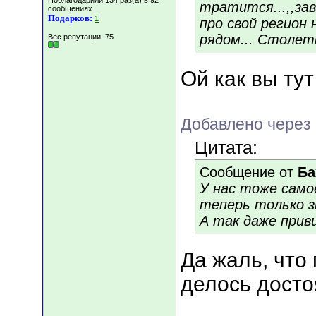
Поблагодарили 134 раз(а) в 92
тратится...,,за
сообщениях
Подарков:
1
про свой регион 
рядом... Столет
Вес репутации:
75
Ой как вы тут
Добавлено через 
Цитата:
Сообщение от
Ба
У нас тоже сам
теперь только з
А так даже прив
Да жаль, что
делось достоя
___________