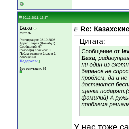
30.11.2011, 13:37
Баха
Re: Казахские
Житель
Цитата:
Регистрация: 28.10.2008
Адрес: Тараз (Джамбул)
Сообщений: 67
Сообщение от
lev
Сказал(а) спасибо: 0
Поблагодарили 1 раз в 1
Баха
, радиоупр
сообщении
Подарков:
1
ни один из охот
Вес репутации:
65
баранов не спро
проблем, да и н
достаются беспл
щенка подарят.(
фамилий) А ружь
проблема решала
У нас тоже с