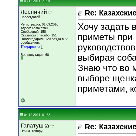
03.12.2011, 21:01
Лесничий
Re: Казахские
Завсегдатай
Хочу задать 
Регистрация: 01.09.2010
Адрес: Казахстан
Сообщений: 158
приметы при 
Сказал(а) спасибо: 151
Поблагодарили 120 раз(а) в 58
сообщениях
руководствов
Подарков:
1
выбирая соба
Вес репутации:
60
Знаю что во 
выборе щенк
приметами, к
04.12.2011, 01:38
Гапатушка
Re: Казахские
Птица- говорун