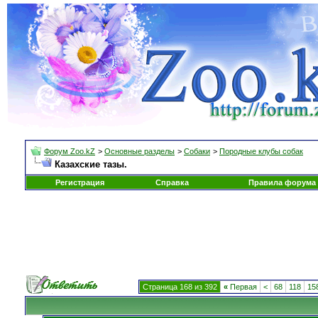
Форум Zoo.kZ
>
Основные разделы
>
Собаки
>
Породные клубы собак
Казахские тазы.
Регистрация
Справка
Правила форума
Страница 168 из 392
«
Первая
<
68
118
15