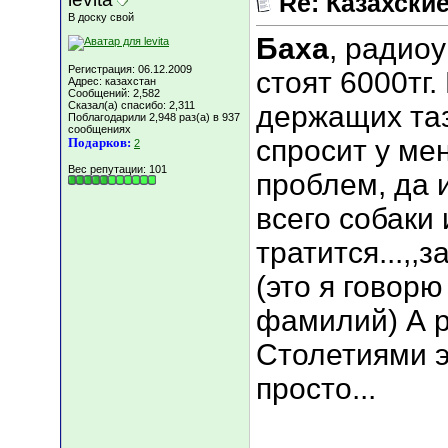
Re: Казахские
В доску свой
Баха
, радио
Регистрация: 06.12.2009
стоят 6000тг.
Адрес: казахстан
Сообщений: 2,582
Сказал(а) спасибо: 2,311
держащих та
Поблагодарили 2,948 раз(а) в 937
сообщениях
спросит у ме
Подарков:
2
Вес репутации:
101
проблем, да 
всего собаки
тратится...,,
(это я говор
фамилий) А р
Столетиями 
просто...