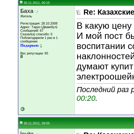
30.11.2011, 00:15
Баха
Re: Казахские
Житель
В какую цену 
Регистрация: 28.10.2008
Адрес: Тараз (Джамбул)
Сообщений: 67
И мой пост бы
Сказал(а) спасибо: 0
Поблагодарили 1 раз в 1
сообщении
воспитании с
Подарков:
1
наклонностей
Вес репутации:
65
думают купит
электроошейн
Последний раз р
00:20
.
30.11.2011, 09:05
levita