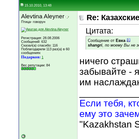
15.10.2010, 13:48
Alevtina Aleyner
Re: Казахские
Птица- говорун
Цитата:
Регистрация: 28.08.2006
Сообщение от
Евка
Сообщений: 632
shangri
, по моему Вы не з
Сказал(а) спасибо: 116
Поблагодарили 113 раз(а) в 60
сообщениях
Подарков:
1
ничего страшн
Вес репутации:
84
забывайте - 
им наслажд
___________
Если тебя, кт
ему это зачем
"Kazakhstan S