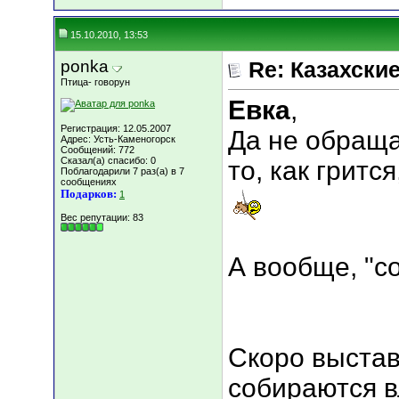
15.10.2010, 13:53
ponka
Re: Казахские
Птица- говорун
Евка
,
Регистрация: 12.05.2007
Да не обраща
Адрес: Усть-Каменогорск
Сообщений: 772
Сказал(а) спасибо: 0
то, как гритс
Поблагодарили 7 раз(а) в 7
сообщениях
Подарков:
1
Вес репутации:
83
А вообще, "со
Скоро выстав
собираются в