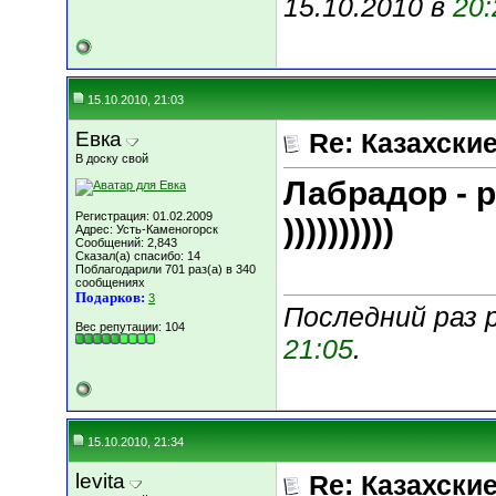
15.10.2010 в
20:
15.10.2010, 21:03
Евка
Re: Казахские
В доску свой
Лабрадор - 
Регистрация: 01.02.2009
))))))))))
Адрес: Усть-Каменогорск
Сообщений: 2,843
Сказал(а) спасибо: 14
Поблагодарили 701 раз(а) в 340
сообщениях
Подарков:
3
Последний раз 
Вес репутации:
104
21:05
.
15.10.2010, 21:34
levita
Re: Казахские