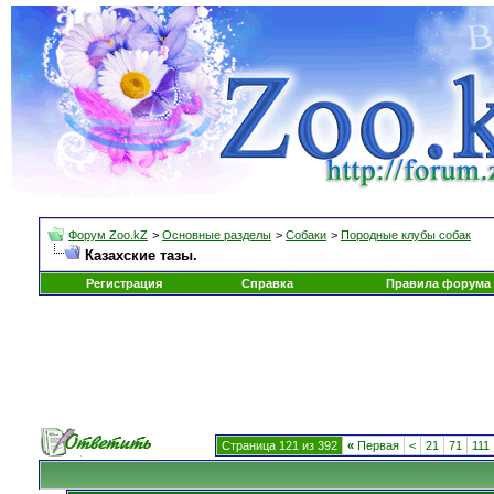
Форум Zoo.kZ
>
Основные разделы
>
Собаки
>
Породные клубы собак
Казахские тазы.
Регистрация
Справка
Правила форума
Страница 121 из 392
«
Первая
<
21
71
111