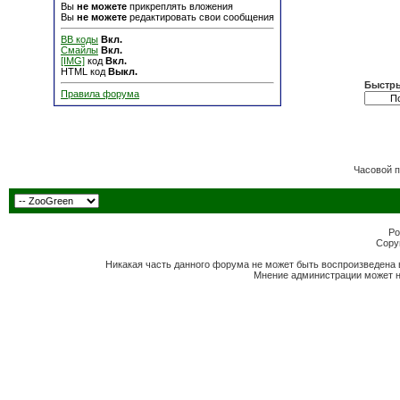
Вы
не можете
прикреплять вложения
Вы
не можете
редактировать свои сообщения
BB коды
Вкл.
Смайлы
Вкл.
[IMG]
код
Вкл.
HTML код
Выкл.
Быстры
Правила форума
Часовой 
Po
Copyr
Никакая часть данного форума не может быть воспроизведена 
Мнение администрации может н