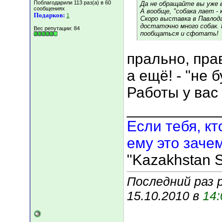
Поблагодарили 113 раз(а) в 60
Да не обращайте вы уже 
сообщениях
А вообще, "собака лает - 
Подарков:
1
Скоро выставка в Павлод
достаточно много собак.
Вес репутации:
84
пообщаться и сфотать!
прально, пра
а ещё! - "не 
Работы у вас
___________
Если тебя, кт
ему это зачем
"Kazakhstan S
Последний раз р
15.10.2010 в
14: