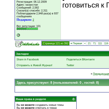
Регистрация: 06.12.2009
готовиться к
Адрес: казахстан
Сообщений: 2,582
Сказал(а) спасибо: 2,311
Поблагодарили 2,948 раз(а) в 937
сообщениях
Подарков:
2
Вес репутации:
101
Страница 121 из 392
«
Первая
<
21
71
111
116
Закладки
Share in Facebook
Поделиться ВКонтакте
Отправить в Живой Журнал!
Twitter
«
Предыдущая
Здесь присутствуют: 8
(пользователей: 0 , гостей: 8)
Ваши права в разделе
Вы
не можете
создавать новые темы
Вы
не можете
отвечать в темах