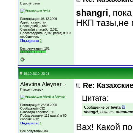
В доску свой
shangri
, пок
Регистрация: 06.12.2009
НКП тазы,не 
Адрес: казахстан
Сообщений: 2,582
Сказал(а) спасибо: 2,311
Поблагодарили 2,948 раз(а) в 937
сообщениях
Подарков:
2
Вес репутации:
101
15.10.2010, 20:21
Alevtina Aleyner
Re: Казахские
Птица- говорун
Цитата:
Регистрация: 28.08.2006
Сообщение от
levita
Сообщений: 632
shangri
, пока вы
числите
Сказал(а) спасибо: 116
Поблагодарили 113 раз(а) в 60
сообщениях
Подарков:
1
Вах! Какой п
Вес репутации:
84