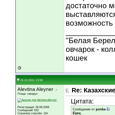
достаточно м
выставляются
возможность 
___________
"Белая Берел
овчарок - ко
кошек
15.10.2010, 13:59
Alevtina Aleyner
Re: Казахские
Птица- говорун
Цитата:
Регистрация: 28.08.2006
Сообщение от
ponka
Сообщений: 632
Евка
,
Сказал(а) спасибо: 116