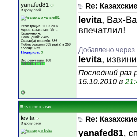
yanafed81
Re: Казахские
В доску свой
levita
, Вах-В
Регистрация: 11.03.2007
впечатлил!
Адрес: казахстан,г.Усть-
Камаменог-к
Сообщений: 2,485
Сказал(а) спасибо: 336
Поблагодарили 555 раз(а) в 258
Добавлено через
сообщениях
Подарков:
3
levita
, извин
Вес репутации:
108
Последний раз 
15.10.2010 в
21:
15.10.2010, 21:48
levita
Re: Казахские
В доску свой
yanafed81
, 