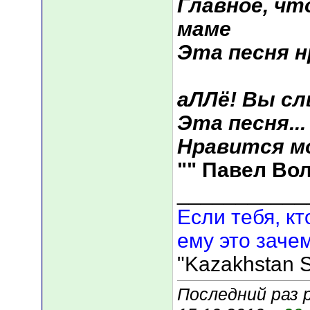
Главное, чт
маме
Эта песня н
аЛЛё! Вы с
Эта песня...
Нравится мо
""
Павел Во
___________
Если тебя, кт
ему это зачем
"Kazakhstan S
Последний раз р