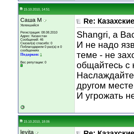
15.10.2010, 14:51
Саша М
Re: Казахские
Увлекшийся
Shangri, а Ва
Регистрация: 08.08.2010
Адрес: Казахстан
Сообщений: 46
И не надо яз
Сказал(а) спасибо: 0
Поблагодарили 0 раз(а) в 0
сообщениях
теме - не зах
Подарков:
1
общайтесь с к
Вес репутации:
0
Наслаждайте
другом месте 
И угрожать не
15.10.2010, 18:06
levita
Re: Казахские