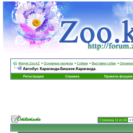
Форум Zoo.kZ
>
Основные разделы
>
Собаки
>
Выставки собак
>
Организа
Автобус Караганда-Бишкек-Караганда.
Регистрация
Справка
Правила форума
Страница 11 из 44
«