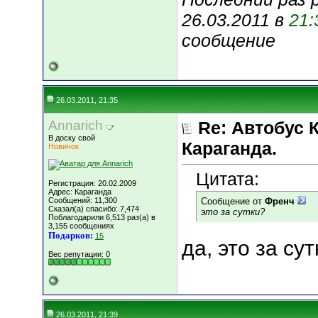
26.03.2011 в
21:
сообщение
26.03.2011, 21:35
Annarich
Re: Автобус 
В доску свой
Караганда.
Новичок
Цитата:
Регистрация: 20.02.2009
Адрес: Караганда
Сообщений: 11,300
Сообщение от
Френч
Сказал(а) спасибо: 7,474
это за сутки?
Поблагодарили 6,513 раз(а) в
3,155 сообщениях
Подарков:
15
да, это за су
Вес репутации:
0
26.03.2011, 21:39