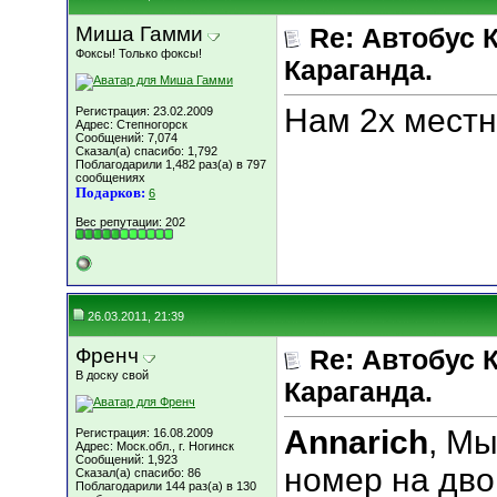
Миша Гамми
Re: Автобус 
Фоксы! Только фоксы!
Караганда.
Нам 2х местн
Регистрация: 23.02.2009
Адрес: Степногорск
Сообщений: 7,074
Сказал(а) спасибо: 1,792
Поблагодарили 1,482 раз(а) в 797
сообщениях
Подарков:
6
Вес репутации:
202
26.03.2011, 21:39
Френч
Re: Автобус 
В доску свой
Караганда.
Annarich
, Мы
Регистрация: 16.08.2009
Адрес: Моск.обл., г. Ногинск
Сообщений: 1,923
номер на двои
Сказал(а) спасибо: 86
Поблагодарили 144 раз(а) в 130