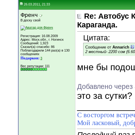
26.03.2011, 21:33
Френч
Re: Автобус 
В доску свой
Караганда.
Цитата:
Регистрация: 16.08.2009
Адрес: Моск.обл., г. Ногинск
Сообщений: 1,923
Сказал(а) спасибо: 86
Сообщение от
Annarich
Поблагодарили 144 раз(а) в 130
2 местный- 2200 сом (6.6
сообщениях
Подарков:
3
мне бы подоше
Вес репутации:
111
Добавлено через
это за сутки?
___________
С восторгом встреч
Мой ласковый, д
Последний раз 