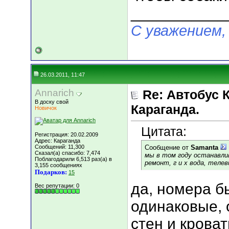
___________
С уважением,
26.03.2011, 11:47
Annarich
Re: Автобус 
В доску свой
Караганда.
Новичок
Цитата:
Регистрация: 20.02.2009
Адрес: Караганда
Сообщений: 11,300
Сообщение от
Samanta
Сказал(а) спасибо: 7,474
мы в том году останавл
Поблагодарили 6,513 раз(а) в
ремонт, г и х вода, теле
3,155 сообщениях
Подарков:
15
да, номера б
Вес репутации:
0
одинаковые, 
стен и кроват