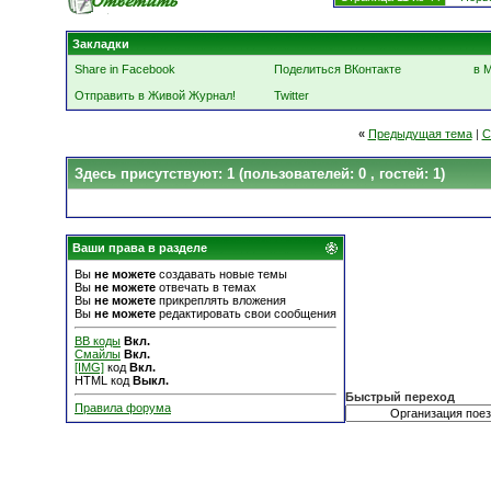
Закладки
Share in Facebook
Поделиться ВКонтакте
в 
Отправить в Живой Журнал!
Twitter
«
Предыдущая тема
|
С
Здесь присутствуют: 1
(пользователей: 0 , гостей: 1)
Ваши права в разделе
Вы
не можете
создавать новые темы
Вы
не можете
отвечать в темах
Вы
не можете
прикреплять вложения
Вы
не можете
редактировать свои сообщения
BB коды
Вкл.
Смайлы
Вкл.
[IMG]
код
Вкл.
HTML код
Выкл.
Быстрый переход
Правила форума