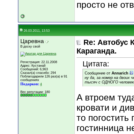
просто не от
26.03.2011, 13:53
Царевна
Re: Автобус 
В доску свой
Караганда.
Цитата:
Регистрация: 22.11.2008
Адрес: Кустанай
Сообщений: 6,963
Сказал(а) спасибо: 294
Сообщение от
Annarich
Поблагодарили 126 раз(а) в 91
ну да, за номер на двоих 
сообщениях
тысяч с ОДНОГО человек
Подарков:
4
Вес репутации:
180
А втроем туд
кровати и ди
то погостить 
гостинница н