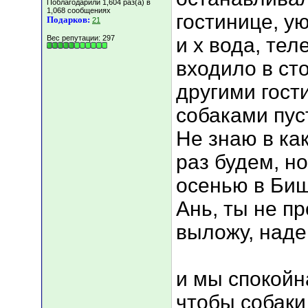
Поблагодарили 1,604 раз(а) в
1,068 сообщениях
гостинице, у
Подарков:
21
Вес репутации:
297
и х вода, тел
входило в ст
другими гост
собаками пус
Не знаю в ка
раз будем, н
осенью в Биш
Ань, ты не пр
выложу, наде
и мы спокойн
чтобы собаки