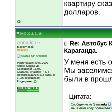
квартиру ска
долларов.
26.03.2011, 21:19
Annarich
Re: Автобус 
В доску свой
Караганда.
Новичок
У меня есть 
Регистрация: 20.02.2009
Адрес: Караганда
Мы заселимся
Сообщений: 11,300
Сказал(а) спасибо: 7,474
Поблагодарили 6,513 раз(а) в
были в прошл
3,155 сообщениях
Подарков:
15
Вес репутации:
0
Цитата:
Сообщение от
Samanta
мы в том году останавл