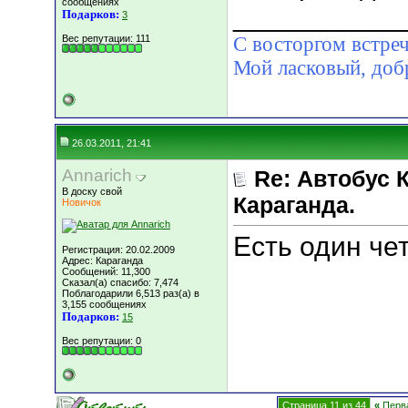
сообщениях
___________
Подарков:
3
Вес репутации:
111
С восторгом встреч
Мой ласковый, д
26.03.2011, 21:41
Annarich
Re: Автобус 
В доску свой
Караганда.
Новичок
Есть один че
Регистрация: 20.02.2009
Адрес: Караганда
Сообщений: 11,300
Сказал(а) спасибо: 7,474
Поблагодарили 6,513 раз(а) в
3,155 сообщениях
Подарков:
15
Вес репутации:
0
Страница 11 из 44
«
Перв