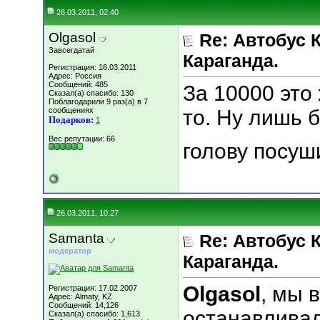
26.03.2011, 02:40
Olgasol
Re: Автобус 
Завсегдатай
Караганда.
Регистрация: 16.03.2011
Адрес: Россия
Сообщений: 485
За 10000 это
Сказал(а) спасибо: 130
Поблагодарили 9 раз(а) в 7
сообщениях
то. Ну лишь б
Подарков:
1
Вес репутации:
66
голову посу
26.03.2011, 10:27
Samanta
Re: Автобус 
модератор
Караганда.
Olgasol
, мы 
Регистрация: 17.02.2007
Адрес: Almaty, KZ
Сообщений: 14,126
останавлива
Сказал(а) спасибо: 1,613