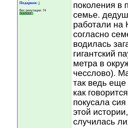
поколения в 
Подарков:
2
Вес репутации:
74
семье. дедуш
работали на К
согласно сем
водилась заг
гигантский па
метра в окру
чесслово). Ма
так ведь еще 
как говоритс
покусала сия
этой истории,
случилась ли