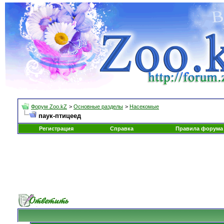
Форум Zoo.kZ
>
Основные разделы
>
Насекомые
паук-птицеед
Регистрация
Справка
Правила форума