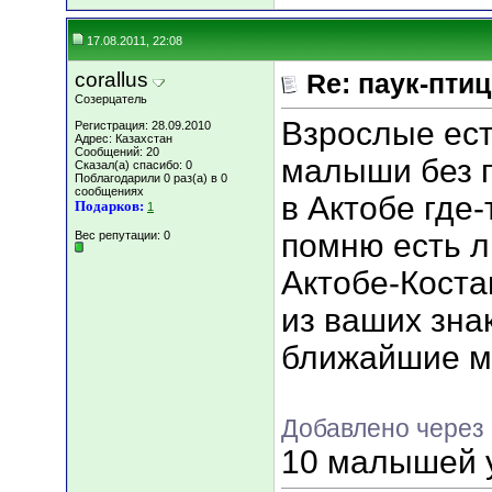
17.08.2011, 22:08
corallus
Re: паук-пти
Созерцатель
Взрослые ест
Регистрация: 28.09.2010
Адрес: Казахстан
Сообщений: 20
малыши без п
Сказал(а) спасибо: 0
Поблагодарили 0 раз(а) в 0
сообщениях
в Актобе где-
Подарков:
1
помню есть л
Вес репутации:
0
Актобе-Коста
из ваших зна
ближайшие м
Добавлено через 
10 малышей 