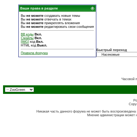
Ваши права в разделе
Вы
не можете
создавать новые темы
Вы
не можете
отвечать в темах
Вы
не можете
прикреплять вложения
Вы
не можете
редактировать свои сообщения
BB коды
Вкл.
Смайлы
Вкл.
[IMG]
код
Вкл.
HTML код
Выкл.
Быстрый переход
Правила форума
Часовой 
Po
Copyr
Никакая часть данного форума не может быть воспроизведена 
Мнение администрации может н