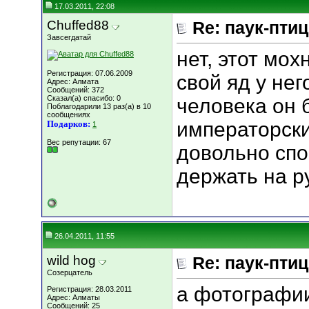
17.03.2011, 22:08
Chuffed88
Re: паук-пти
Завсегдатай
нет, этот мох
Регистрация: 07.06.2009
свой яд у нег
Адрес: Алмата
Сообщений: 372
Сказал(а) спасибо: 0
человека он 
Поблагодарили 13 раз(а) в 10
сообщениях
императорск
Подарков:
1
Вес репутации:
67
довольно сп
держать на р
26.04.2011, 11:55
wild hog
Re: паук-пти
Созерцатель
а фотографи
Регистрация: 28.03.2011
Адрес: Алматы
Сообщений: 25