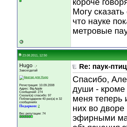
короче говор
Могу сказать
что науке по
метровые пау
23.08.2011, 12:50
Hugo
Re: паук-пти
Завсегдатай
Спасибо, Але
Регистрация: 10.09.2008
души - кроме
Адрес: Big Apple
Сообщений: 274
Сказал(а) спасибо: 97
меня теперь и
Поблагодарили 40 раз(а) в 32
сообщениях
них во дворе
Подарков:
2
Вес репутации:
74
эфирными мас