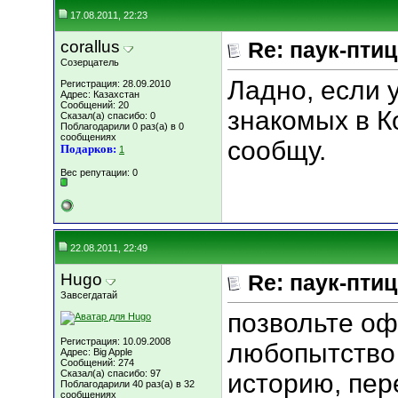
17.08.2011, 22:23
corallus
Re: паук-пти
Созерцатель
Ладно, если 
Регистрация: 28.09.2010
Адрес: Казахстан
Сообщений: 20
знакомых в К
Сказал(а) спасибо: 0
Поблагодарили 0 раз(а) в 0
сообщениях
сообщу.
Подарков:
1
Вес репутации:
0
22.08.2011, 22:49
Hugo
Re: паук-пти
Завсегдатай
позвольте оф
Регистрация: 10.09.2008
любопытство
Адрес: Big Apple
Сообщений: 274
Сказал(а) спасибо: 97
историю, пе
Поблагодарили 40 раз(а) в 32
сообщениях