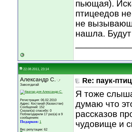
пьющая). Иск
птицеедов не
не вызывающи
нашла. Буду
___________
22.08.2011, 23:14
Александр С.
Re: паук-пти
Завсегдатай
Я тоже слыша
Регистрация: 06.02.2010
думаю что эт
Адрес: Костанай (Казахстан)
Сообщений: 152
Сказал(а) спасибо: 0
рассказов пр
Поблагодарили 17 раз(а) в 9
сообщениях
чудовище и с
Подарков:
1
Вес репутации:
62