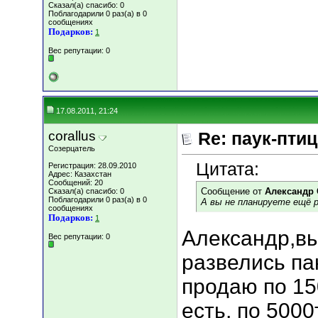
Сказал(а) спасибо: 0
Поблагодарили 0 раз(а) в 0
сообщениях
Подарков:
1
Вес репутации:
0
17.08.2011, 21:24
corallus
Re: паук-пти
Созерцатель
Цитата:
Регистрация: 28.09.2010
Адрес: Казахстан
Сообщений: 20
Сообщение от
Александр 
Сказал(а) спасибо: 0
Поблагодарили 0 раз(а) в 0
А вы не планируете ещё р
сообщениях
Подарков:
1
Александр,вы
Вес репутации:
0
развелись п
продаю по 15
есть, по 5000