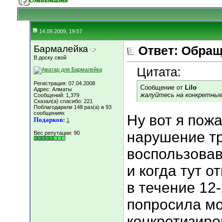
14.09.2009, 19:57
Бармалейка
Ответ: Обращ
В доску свой
Цитата:
Регистрация: 07.04.2008
Сообщение от
Lilo
Адрес: Алматы
жалуйтесь на конкретные
Сообщений: 1,379
Сказал(а) спасибо: 221
Поблагодарили 148 раз(а) в 93
сообщениях
Ну вот я пож
Подарков:
1
нарушение тр
Вес репутации:
90
воспользовав
и когда тут 
в течение 12
попросила мо
конкретизиро