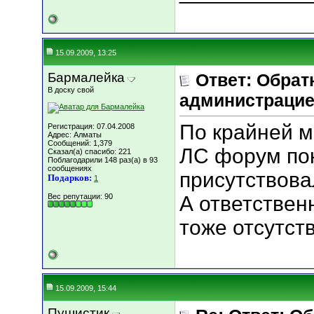
15.09.2009, 13:25
Бармалейка
Ответ: Обрат
В доску свой
администрацие
По крайней м
Регистрация: 07.04.2008
Адрес: Алматы
Сообщений: 1,379
ЛС форум пок
Сказал(а) спасибо: 221
Поблагодарили 148 раз(а) в 93
сообщениях
присутствова
Подарков:
1
Вес репутации:
90
А ответствен
тоже отсутст
15.09.2009, 15:44
Пушистик