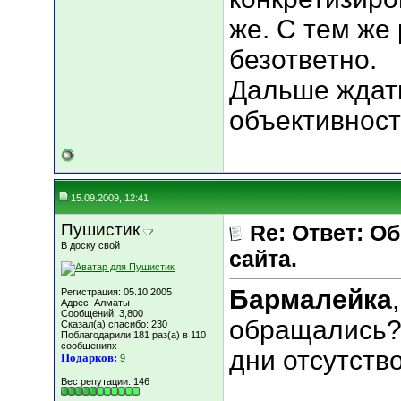
же. С тем же 
безответно.
Дальше ждать
объективнос
15.09.2009, 12:41
Пушистик
Re: Ответ: О
В доску свой
сайта.
Бармалейка
Регистрация: 05.10.2005
Адрес: Алматы
Сообщений: 3,800
обращались? 
Сказал(а) спасибо: 230
Поблагодарили 181 раз(а) в 110
сообщениях
дни отсутств
Подарков:
9
Вес репутации:
146
___________