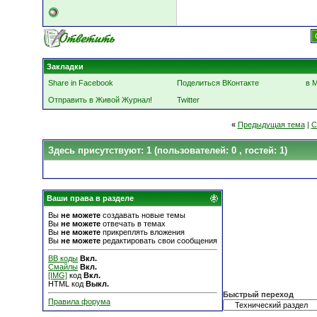
Закладки
Share in Facebook
Поделиться ВКонтакте
в 
Отправить в Живой Журнал!
Twitter
«
Предыдущая тема
|
С
Здесь присутствуют: 1
(пользователей: 0 , гостей: 1)
Ваши права в разделе
Вы
не можете
создавать новые темы
Вы
не можете
отвечать в темах
Вы
не можете
прикреплять вложения
Вы
не можете
редактировать свои сообщения
BB коды
Вкл.
Смайлы
Вкл.
[IMG]
код
Вкл.
HTML код
Выкл.
Быстрый переход
Правила форума