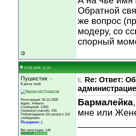
А на чьё имя
Обратной свя
же вопрос (пр
модеру, со ссы
спорный мом
15.09.2009, 21:33
Пушистик
Re: Ответ: О
В доску свой
администрацие
Бармалейка
Регистрация: 05.10.2005
Адрес: Алматы
Сообщений: 3,800
мне или Жене
Сказал(а) спасибо: 230
Поблагодарили 181 раз(а) в 110
сообщениях
___________
Подарков:
9
Вес репутации:
146