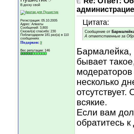
Re: Ответ: О
В доску свой
администрацие
Цитата:
Регистрация: 05.10.2005
Адрес: Алматы
Сообщений: 3,800
Сказал(а) спасибо: 230
Сообщение от
Бармалейк
Поблагодарили 181 раз(а) в 110
А ответственные за Обр
сообщениях
Подарков:
9
Бармалейка,
Вес репутации:
146
бывает такое,
модераторов
несколько дн
отсутствует.
всякие.
Если вам дол
обратитесь к
___________