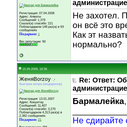
администрацие
Не захотел. П
Регистрация: 07.04.2008
Адрес: Алматы
Сообщений: 1,379
он всё это вр
Сказал(а) спасибо: 221
Поблагодарили 148 раз(а) в 93
сообщениях
Как эт назва
Подарков:
1
Вес репутации:
90
нормально?
15.09.2009, 18:36
ЖеняBorzoy
Re: Ответ: О
быстрее ветра (модератор)
администрацие
Бармалейка
Регистрация: 13.01.2007
Адрес: Кокшетау.
Сообщений: 11,407
___________
Сказал(а) спасибо: 3,270
Поблагодарили 4,313 раз(а) в
2,382 сообщениях
Не сдирайте 
Подарков:
21