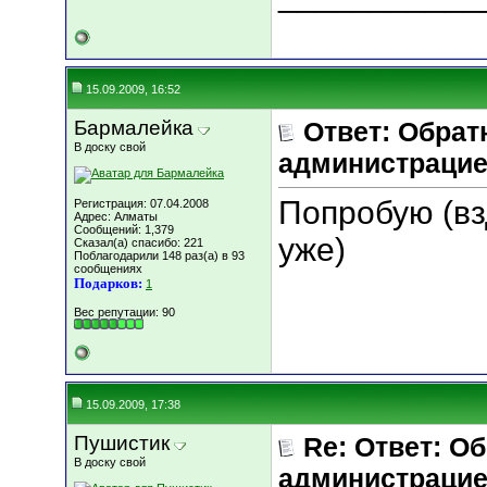
15.09.2009, 16:52
Бармалейка
Ответ: Обрат
В доску свой
администрацие
Попробую (вз
Регистрация: 07.04.2008
Адрес: Алматы
Сообщений: 1,379
уже)
Сказал(а) спасибо: 221
Поблагодарили 148 раз(а) в 93
сообщениях
Подарков:
1
Вес репутации:
90
15.09.2009, 17:38
Пушистик
Re: Ответ: О
В доску свой
администрацие