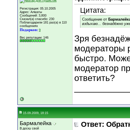
Цитата:
Регистрация: 05.10.2005
Адрес: Алматы
Сообщений: 3,800
Сказал(а) спасибо: 230
Сообщение от
Бармалейк
Поблагодарили 181 раз(а) в 110
вздыхаю... безнадёжно уж
сообщениях
Подарков:
9
Зря безнадё
Вес репутации:
146
модераторы 
быстро. Може
модератор пр
ответить?
___________
15.09.2009, 18:15
Бармалейка
Ответ: Обрат
В доску свой