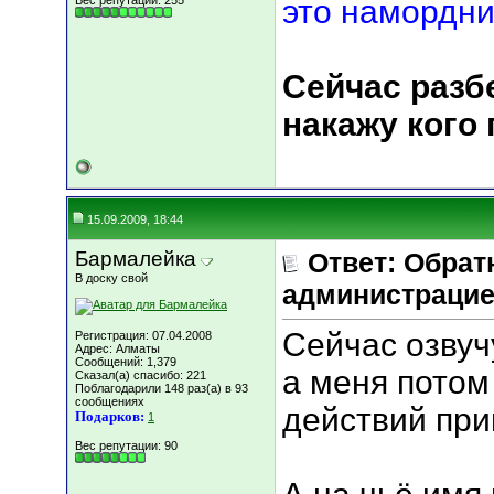
Вес репутации:
255
это намордни
Сейчас разбе
накажу кого
15.09.2009, 18:44
Бармалейка
Ответ: Обрат
В доску свой
администрацие
Сейчас озвуч
Регистрация: 07.04.2008
Адрес: Алматы
Сообщений: 1,379
а меня потом
Сказал(а) спасибо: 221
Поблагодарили 148 раз(а) в 93
сообщениях
действий пр
Подарков:
1
Вес репутации:
90