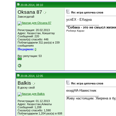
20.06.2014, 08:10
Oksana 87
Re: игра цепочка слов
Завсегдатай
успЕХ - ЕХидна
__________________
"Собака - это не смысл жизн
Регистрация: 20.02.2013
Роджер Карас
Адрес: Казахстан, Кокшетау
Сообщений: 220
Сказал(а) спасибо: 446
Поблагодарили 311 раз(а) в 159
сообщениях
Подарков:
0
Вес репутации:
53
20.06.2014, 12:05
Balkis
Re: игра цепочка слов
В доску свой
ехидНА-Наместник
__________________
Живу настоящим. Уверена в б
Регистрация: 01.12.2013
Адрес: Казахстан,Алматы
Сообщений: 1,208
Сказал(а) спасибо: 1,590
Поблагодарили 1,204 раз(а) в 608