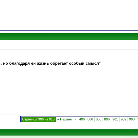
и, но благодаря ей жизнь обретает особый смысл"
Страница 906 из 910
«
Первая
<
406
806
856
896
901
902
903