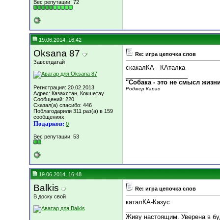
Вес репутации:
72
19.06.2014, 16:42
Oksana 87
Re: игра цепочка слов
Завсегдатай
скакалКА - КАталка
__________________
"Собака - это не смысл жизн
Регистрация: 20.02.2013
Роджер Карас
Адрес: Казахстан, Кокшетау
Сообщений: 220
Сказал(а) спасибо: 446
Поблагодарили 311 раз(а) в 159
сообщениях
Подарков:
0
Вес репутации:
53
19.06.2014, 16:48
Balkis
Re: игра цепочка слов
В доску свой
каталКА-Казус
__________________
Живу настоящим. Уверена в б