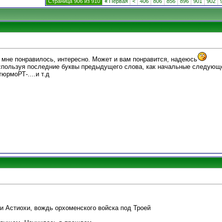
Страница 906 из 910
«
Первая
<
406
806
856
896
901
902
 мне понравилось, интересно. Может и вам понравится, надеюсь
пользуя последние буквы предыдущего слова, как начальные следующе
рмоРТ-....и т.д
и Астиохи, вождь орхоменского войска под Троей