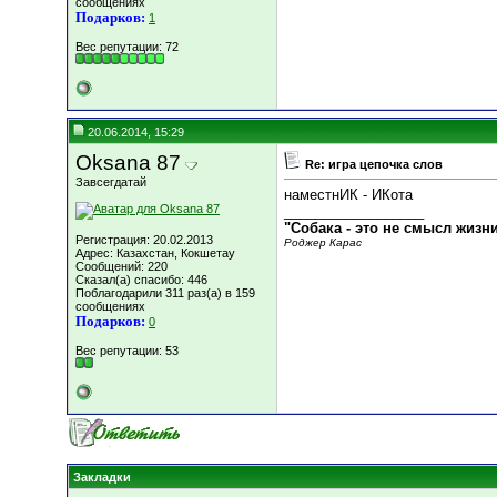
сообщениях
Подарков:
1
Вес репутации:
72
20.06.2014, 15:29
Oksana 87
Re: игра цепочка слов
Завсегдатай
наместнИК - ИКота
__________________
"Собака - это не смысл жизн
Регистрация: 20.02.2013
Роджер Карас
Адрес: Казахстан, Кокшетау
Сообщений: 220
Сказал(а) спасибо: 446
Поблагодарили 311 раз(а) в 159
сообщениях
Подарков:
0
Вес репутации:
53
Закладки