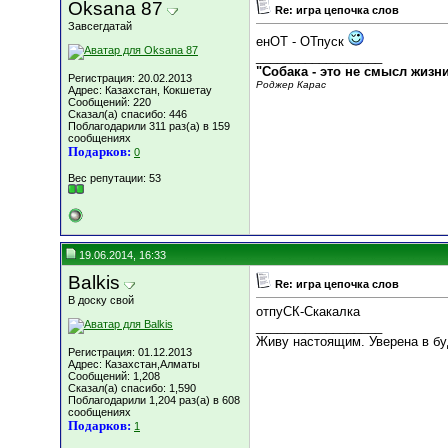
Oksana 87
Re: игра цепочка слов
Завсегдатай
енОТ - ОТпуск
__________________
"Собака - это не смысл жизн
Регистрация: 20.02.2013
Роджер Карас
Адрес: Казахстан, Кокшетау
Сообщений: 220
Сказал(а) спасибо: 446
Поблагодарили 311 раз(а) в 159
сообщениях
Подарков:
0
Вес репутации:
53
19.06.2014, 16:33
Balkis
Re: игра цепочка слов
В доску свой
отпуСК-Скакалка
__________________
Живу настоящим. Уверена в б
Регистрация: 01.12.2013
Адрес: Казахстан,Алматы
Сообщений: 1,208
Сказал(а) спасибо: 1,590
Поблагодарили 1,204 раз(а) в 608
сообщениях
Подарков:
1