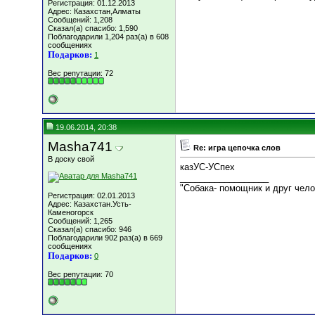
Регистрация: 01.12.2013
Адрес: Казахстан,Алматы
Сообщений: 1,208
Сказал(а) спасибо: 1,590
Поблагодарили 1,204 раз(а) в 608
сообщениях
Подарков:
1
Вес репутации:
72
19.06.2014, 20:38
Masha741
Re: игра цепочка слов
В доску свой
казУС-УСпех
__________________
"Собака- помощник и друг чел
Регистрация: 02.01.2013
Адрес: Казахстан.Усть-
Каменогорск
Сообщений: 1,265
Сказал(а) спасибо: 946
Поблагодарили 902 раз(а) в 669
сообщениях
Подарков:
0
Вес репутации:
70