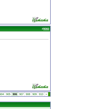
#
9060
904
905
906
907
908
909
910
>