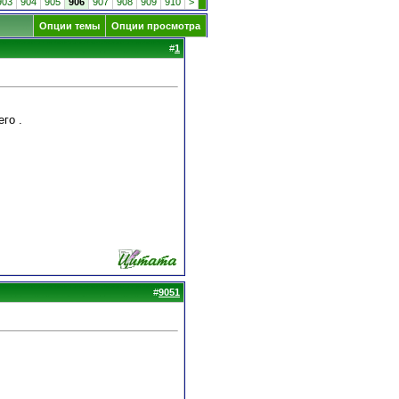
903
904
905
906
907
908
909
910
>
Опции темы
Опции просмотра
#
1
го .
#
9051