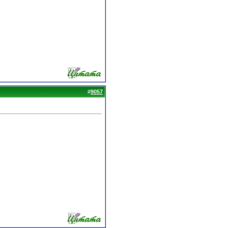
#
9057