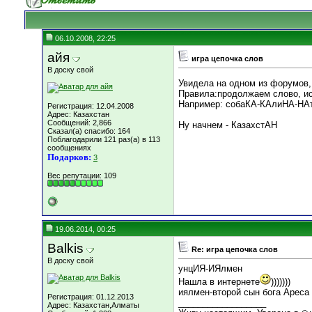
06.10.2008, 22:25
айя
игра цепочка слов
В доску свой
Увидела на одном из форумов,
Правила:продолжаем слово, ис
Например: собаКА-КАлиНА-НАтю
Регистрация: 12.04.2008
Адрес: Казахстан
Сообщений: 2,866
Ну начнем - КазахстАН
Сказал(а) спасибо: 164
Поблагодарили 121 раз(а) в 113
сообщениях
Подарков:
3
Вес репутации:
109
19.06.2014, 00:25
Balkis
Re: игра цепочка слов
В доску свой
унцИЯ-ИЯлмен
Нашла в интернете
)))))))
иялмен-второй сын бога Ареса 
Регистрация: 01.12.2013
__________________
Адрес: Казахстан,Алматы