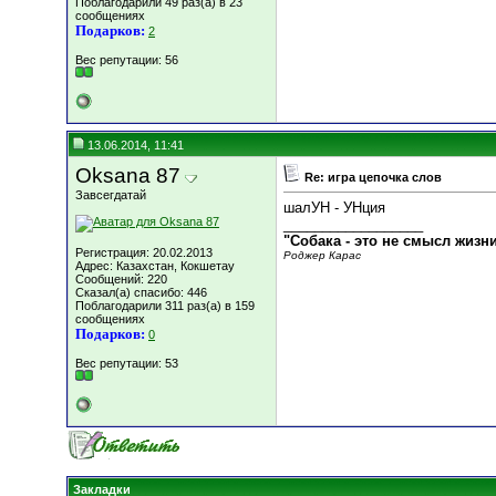
Поблагодарили 49 раз(а) в 23
сообщениях
Подарков:
2
Вес репутации:
56
13.06.2014, 11:41
Oksana 87
Re: игра цепочка слов
Завсегдатай
шалУН - УНция
__________________
"Собака - это не смысл жизн
Регистрация: 20.02.2013
Роджер Карас
Адрес: Казахстан, Кокшетау
Сообщений: 220
Сказал(а) спасибо: 446
Поблагодарили 311 раз(а) в 159
сообщениях
Подарков:
0
Вес репутации:
53
Закладки