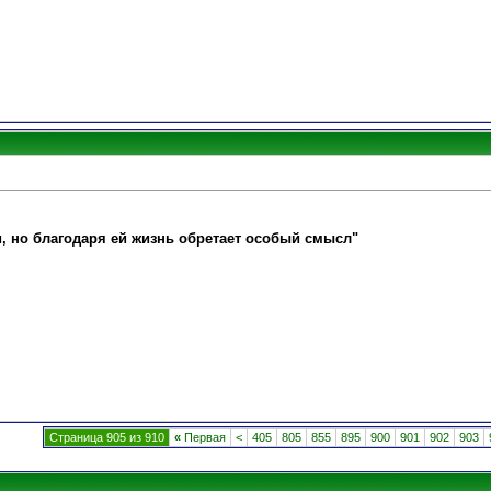
и, но благодаря ей жизнь обретает особый смысл"
Страница 905 из 910
«
Первая
<
405
805
855
895
900
901
902
903