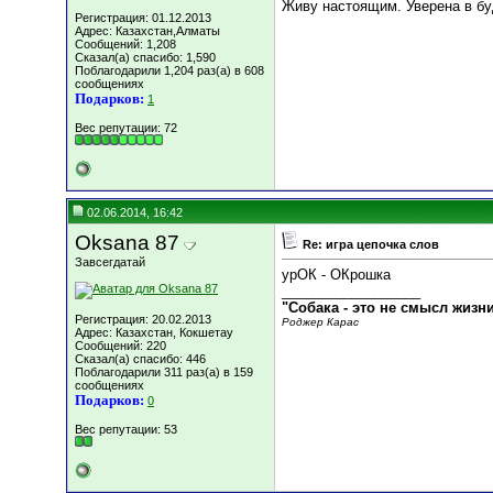
Живу настоящим. Уверена в б
Регистрация: 01.12.2013
Адрес: Казахстан,Алматы
Сообщений: 1,208
Сказал(а) спасибо: 1,590
Поблагодарили 1,204 раз(а) в 608
сообщениях
Подарков:
1
Вес репутации:
72
02.06.2014, 16:42
Oksana 87
Re: игра цепочка слов
Завсегдатай
урОК - ОКрошка
__________________
"Собака - это не смысл жизн
Регистрация: 20.02.2013
Роджер Карас
Адрес: Казахстан, Кокшетау
Сообщений: 220
Сказал(а) спасибо: 446
Поблагодарили 311 раз(а) в 159
сообщениях
Подарков:
0
Вес репутации:
53