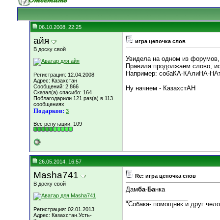
06.10.2008, 22:25
айя
игра цепочка слов
В доску свой
Увидела на одном из форумов,
Правила:продолжаем слово, ис
Например: собаКА-КАлиНА-НАтю
Регистрация: 12.04.2008
Адрес: Казахстан
Сообщений: 2,866
Ну начнем - КазахстАН
Сказал(а) спасибо: 164
Поблагодарили 121 раз(а) в 113
сообщениях
Подарков:
3
Вес репутации:
109
26.05.2014, 16:57
Masha741
Re: игра цепочка слов
В доску свой
Дам
ба
-
Ба
нка
__________________
"Собака- помощник и друг чел
Регистрация: 02.01.2013
Адрес: Казахстан.Усть-