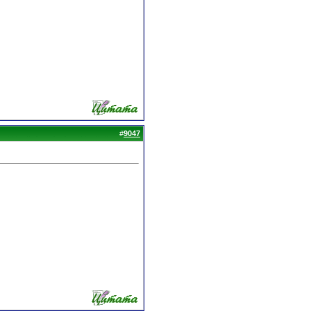
#
9047