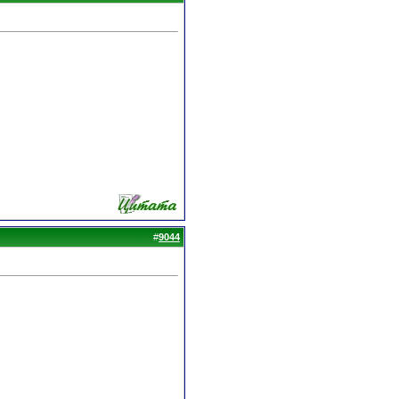
#
9044