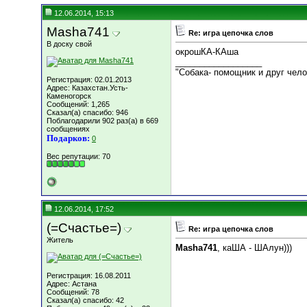
12.06.2014, 15:13
Masha741
Re: игра цепочка слов
В доску свой
окрошКА-КАша
__________________
"Собака- помощник и друг чел
Регистрация: 02.01.2013
Адрес: Казахстан.Усть-
Каменогорск
Сообщений: 1,265
Сказал(а) спасибо: 946
Поблагодарили 902 раз(а) в 669
сообщениях
Подарков:
0
Вес репутации:
70
12.06.2014, 17:52
(=Счастье=)
Re: игра цепочка слов
Житель
Masha741
, каША - ШАлун)))
Регистрация: 16.08.2011
Адрес: Астана
Сообщений: 78
Сказал(а) спасибо: 42