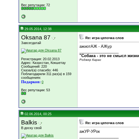
Вес репутации:
72
29.05.2014, 12:38
Oksana 87
Re: игра цепочка слов
Завсегдатай
ажиотАЖ - АЖур
__________________
"Собака - это не смысл жизн
Регистрация: 20.02.2013
Роджер Карас
Адрес: Казахстан, Кокшетау
Сообщений: 220
Сказал(а) спасибо: 446
Поблагодарили 311 раз(а) в 159
сообщениях
Подарков:
0
Вес репутации:
53
02.06.2014, 00:25
Balkis
Re: игра цепочка слов
В доску свой
ажУР-УРок
__________________