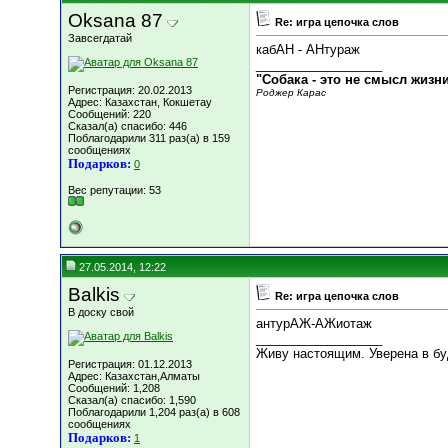
Oksana 87
Re: игра цепочка слов
Завсегдатай
кабАН - АНтураж
__________________
"Собака - это не смысл жизн
Регистрация: 20.02.2013
Роджер Карас
Адрес: Казахстан, Кокшетау
Сообщений: 220
Сказал(а) спасибо: 446
Поблагодарили 311 раз(а) в 159
сообщениях
Подарков:
0
Вес репутации:
53
27.05.2014, 12:22
Balkis
Re: игра цепочка слов
В доску свой
антурАЖ-АЖиотаж
__________________
Живу настоящим. Уверена в б
Регистрация: 01.12.2013
Адрес: Казахстан,Алматы
Сообщений: 1,208
Сказал(а) спасибо: 1,590
Поблагодарили 1,204 раз(а) в 608
сообщениях
Подарков:
1