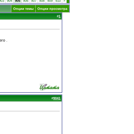
903
904
905
906
907
908
909
910
>
Опции темы
Опции просмотра
#
1
го .
#
9041