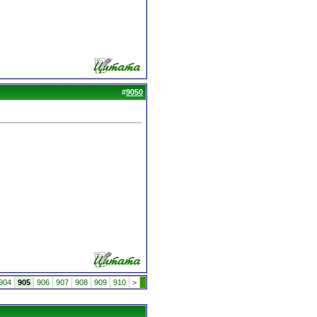
#
9050
904
905
906
907
908
909
910
>