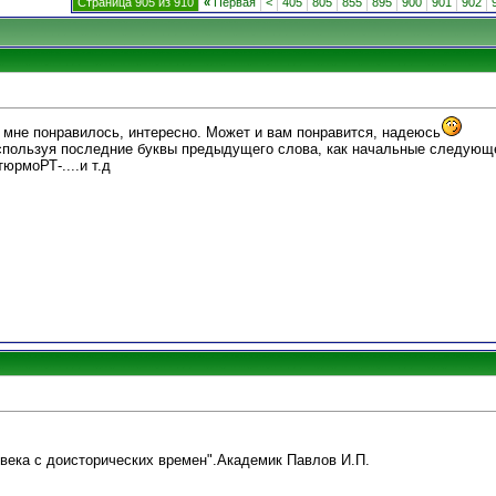
Страница 905 из 910
«
Первая
<
405
805
855
895
900
901
902
 мне понравилось, интересно. Может и вам понравится, надеюсь
пользуя последние буквы предыдущего слова, как начальные следующе
рмоРТ-....и т.д
овека с доисторических времен".Академик Павлов И.П.