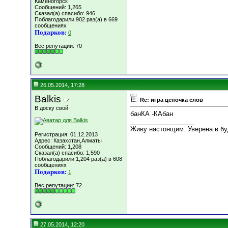
Каменогорск
Сообщений: 1,265
Сказал(а) спасибо: 946
Поблагодарили 902 раз(а) в 669
сообщениях
Подарков:
0
Вес репутации:
70
26.05.2014, 17:28
Balkis
Re: игра цепочка слов
В доску свой
банКА -КАбан
__________________
Живу настоящим. Уверена в б
Регистрация: 01.12.2013
Адрес: Казахстан,Алматы
Сообщений: 1,208
Сказал(а) спасибо: 1,590
Поблагодарили 1,204 раз(а) в 608
сообщениях
Подарков:
1
Вес репутации:
72
27.05.2014, 12:20