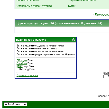
Share in Facebook
Поделиться ВКонтакте
Отправить в Живой Журнал!
Twitter
«
Предыдуща
Здесь присутствуют: 14
(пользователей: 0 , гостей: 14)
Ваши права в разделе
Вы
не можете
создавать новые темы
Вы
не можете
отвечать в темах
Вы
не можете
прикреплять вложения
Вы
не можете
редактировать свои сообщения
BB коды
Вкл.
Смайлы
Вкл.
[IMG]
код
Вкл.
HTML код
Вкл.
Быс
Правила форума
Часовой 