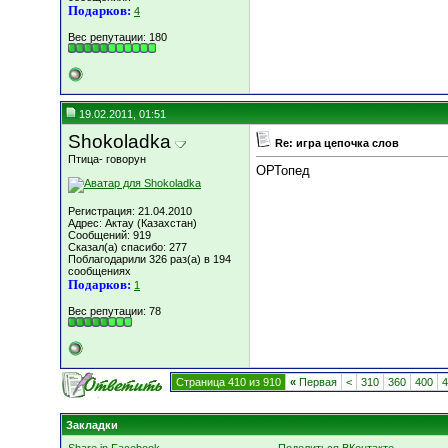
Подарков:
4
Вес репутации:
180
19.02.2011, 01:51
Shokoladka
Re: игра цепочка слов
Птица- говорун
ОРТопед
Регистрация: 21.04.2010
Адрес: Актау (Казахстан)
Сообщений: 919
Сказал(а) спасибо: 277
Поблагодарили 326 раз(а) в 194
сообщениях
Подарков:
1
Вес репутации:
78
Страница 410 из 910
«
Первая
<
310
360
400
4
Закладки