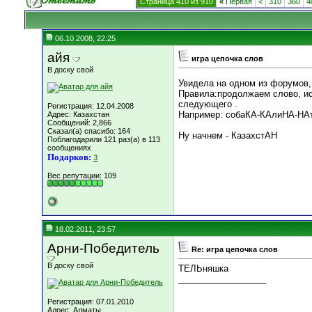
Страница 410 из 910
«
Первая
<
310
360
4
06.10.2008, 22:25
айя
игра цепочка слов
В доску свой
Увидела на одном из форумов,
Правила:продолжаем слово, ис
следующего .
Регистрация: 12.04.2008
Например: собаКА-КАлиНА-НАтю
Адрес: Казахстан
Сообщений: 2,866
Сказал(а) спасибо: 164
Ну начнем - КазахстАН
Поблагодарили 121 раз(а) в 113
сообщениях
Подарков:
3
Вес репутации:
109
18.02.2011, 23:57
Арни-Победитель
Re: игра цепочка слов
В доску свой
ТЕЛЬняшка
__________________
Регистрация: 07.01.2010
Адрес: Алматы