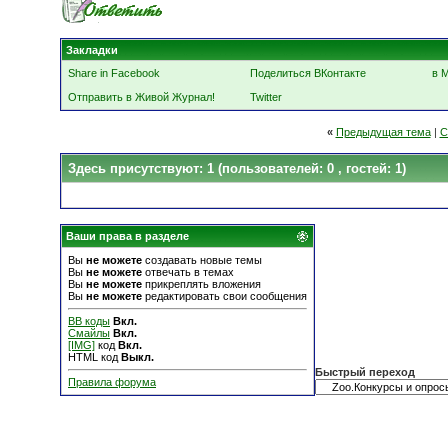
Закладки
Share in Facebook
Поделиться ВКонтакте
в 
Отправить в Живой Журнал!
Twitter
«
Предыдущая тема
|
С
Здесь присутствуют: 1
(пользователей: 0 , гостей: 1)
Ваши права в разделе
Вы
не можете
создавать новые темы
Вы
не можете
отвечать в темах
Вы
не можете
прикреплять вложения
Вы
не можете
редактировать свои сообщения
BB коды
Вкл.
Смайлы
Вкл.
[IMG]
код
Вкл.
HTML код
Выкл.
Быстрый переход
Правила форума