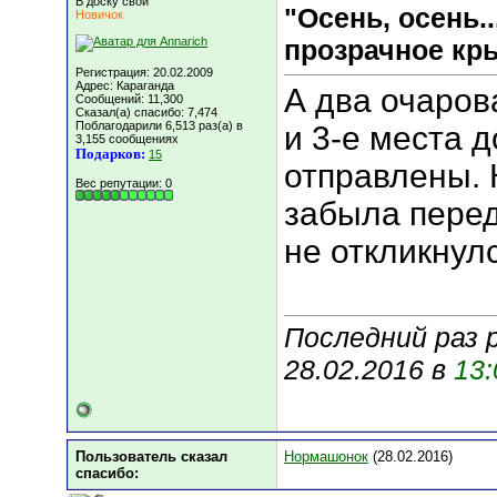
В доску свой
"Осень, осень.
Новичок
прозрачное кры
Регистрация: 20.02.2009
Адрес: Караганда
А два очаров
Сообщений: 11,300
Сказал(а) спасибо: 7,474
Поблагодарили 6,513 раз(а) в
и 3-е места д
3,155 сообщениях
Подарков:
15
отправлены. 
Вес репутации:
0
забыла перед
не откликнул
Последний раз 
28.02.2016 в
13:
Пользователь сказал
Нормашонок
(28.02.2016)
cпасибо: