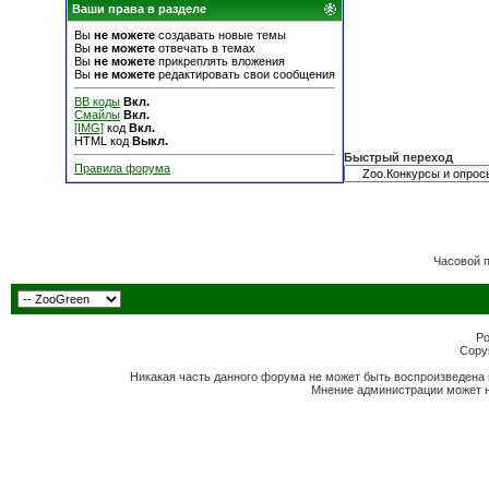
Ваши права в разделе
Вы
не можете
создавать новые темы
Вы
не можете
отвечать в темах
Вы
не можете
прикреплять вложения
Вы
не можете
редактировать свои сообщения
BB коды
Вкл.
Смайлы
Вкл.
[IMG]
код
Вкл.
HTML код
Выкл.
Быстрый переход
Правила форума
Часовой 
Po
Copyr
Никакая часть данного форума не может быть воспроизведена 
Мнение администрации может н