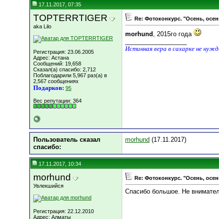
17.11.2017, 07:35
TOPTERRTIGER
Re: Фотоконкурс. "Осень, осен
aka Lilo
morhund
, 2015го года
__________________
Истинная вера в сахарке не нуж
Регистрация: 23.06.2005
Адрес: Астана
Сообщений: 19,658
Сказал(а) спасибо: 2,712
Поблагодарили 5,967 раз(а) в
2,567 сообщениях
Подарков:
95
Вес репутации:
364
Пользователь сказал
morhund
(17.11.2017)
cпасибо:
17.11.2017, 10:34
morhund
Re: Фотоконкурс. "Осень, осен
Увлекшийся
Спасибо большое. Не вниматель
Регистрация: 22.12.2010
Адрес: Алматы