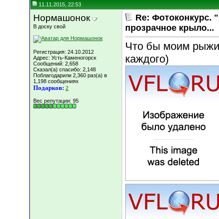
11.11.2015, 22:53
Нормашонок
Re: Фотоконкурс. 
прозрачное крыло...
В доску свой
Что бы моим рыжи
Регистрация: 24.10.2012
каждого)
Адрес: Усть-Каменогорск
Сообщений: 2,658
Сказал(а) спасибо: 2,148
Поблагодарили 2,360 раз(а) в
1,198 сообщениях
Подарков:
2
Вес репутации:
95