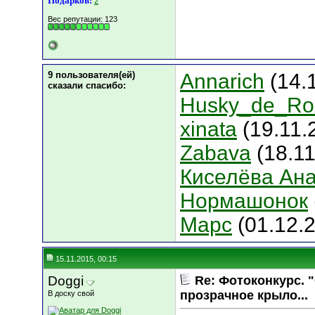
Подарков:
2
Вес репутации:
123
9 пользователя(ей)
Annarich
(14.1
сказали cпасибо:
Husky_de_Ro
xinata
(19.11.
Zabava
(18.11
Киселёва Ан
Нормашонок
Марс
(01.12.
15.11.2015, 00:15
Doggi
Re: Фотоконкурс. 
прозрачное крыло...
В доску свой