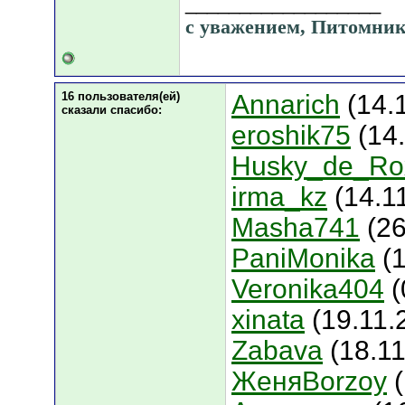
__________________
с уважением, Питомни
16 пользователя(ей)
Annarich
(14.1
сказали cпасибо:
eroshik75
(14.
Husky_de_Ro
irma_kz
(14.11
Masha741
(26
PaniMonika
(1
Veronika404
(
xinata
(19.11.
Zabava
(18.11
ЖеняBorzoy
(