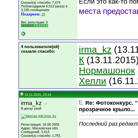
Если это как-то по
Сказал(а) спасибо: 7,474
Поблагодарили 6,513 раз(а) в
места предоста
3,155 сообщениях
Подарков:
15
Вес репутации:
0
4 пользователя(ей)
irma_kz
(13.1
сказали cпасибо:
К
(13.11.2015)
Нормашонок
Хелли
(16.11
13.11.2015, 23:14
irma_kz
Re: Фотоконкурс. 
прозрачное крыло...
В доску свой
Последний раз редакт
Регистрация: 16.08.2009
Адрес: Московская обл.
Сообщений: 3,413
Сказал(а) спасибо: 1,781