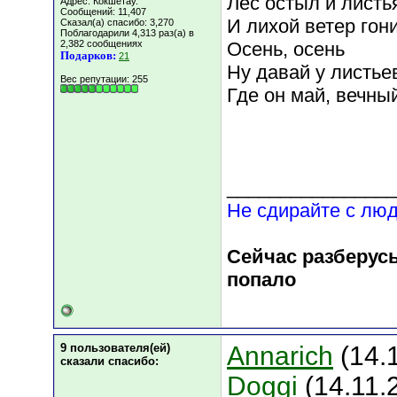
Лес остыл и листь
Адрес: Кокшетау.
Сообщений: 11,407
И лихой ветер гони
Сказал(а) спасибо: 3,270
Поблагодарили 4,313 раз(а) в
2,382 сообщениях
Осень, осень
Подарков:
21
Ну давай у листье
Вес репутации:
255
Где он май, вечный 
________________
Не сдирайте с люд
Сейчас разберусь
попало
9 пользователя(ей)
Annarich
(14.1
сказали cпасибо:
Doggi
(14.11.