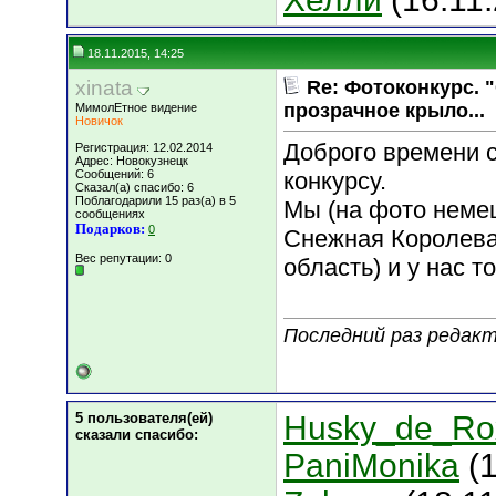
18.11.2015, 14:25
xinata
Re: Фотоконкурс. 
прозрачное крыло...
МимолЕтное видение
Новичок
Доброго времени с
Регистрация: 12.02.2014
Адрес: Новокузнецк
Сообщений: 6
конкурсу.
Сказал(а) спасибо: 6
Поблагодарили 15 раз(а) в 5
Мы (на фото неме
сообщениях
Подарков:
0
Снежная Королева)
Вес репутации:
0
область) и у нас т
Последний раз редакти
5 пользователя(ей)
Husky_de_Ro
сказали cпасибо:
PaniMonika
(1