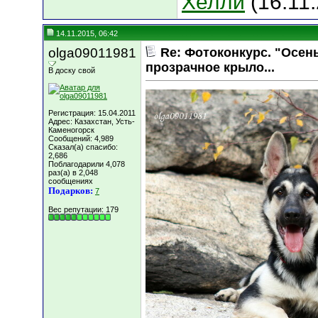
Хелли
(16.11
14.11.2015, 06:42
olga09011981
Re: Фотоконкурс. "Осень
прозрачное крыло...
В доску свой
Регистрация: 15.04.2011
Адрес: Казахстан, Усть-
Каменогорск
Сообщений: 4,989
Сказал(а) спасибо:
2,686
Поблагодарили 4,078
раз(а) в 2,048
сообщениях
Подарков:
7
Вес репутации:
179