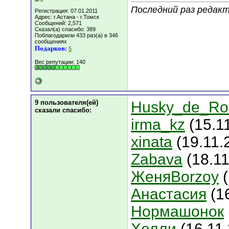
Последний раз редакт
Регистрация: 07.01.2011
Адрес: г.Астана - г.Томск
Сообщений: 2,571
Сказал(а) спасибо: 389
Поблагодарили 433 раз(а) в 346
сообщениях
Подарков:
5
Вес репутации:
140
9 пользователя(ей)
Husky_de_Ro
сказали cпасибо:
irma_kz
(15.11
xinata
(19.11.
Zabava
(18.11
ЖеняBorzoy
(
Анастасия
(16
Нормашонок
Хелли
(16.11