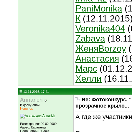
PaniMonika
(1
К
(12.11.2015)
Veronika404
(
Zabava
(18.11
ЖеняBorzoy
(
Анастасия
(1
Марс
(01.12.
Хелли
(16.11
13.11.2015, 17:41
Annarich
Re: Фотоконкурс. 
прозрачное крыло...
В доску свой
Новичок
А где же участник
Регистрация: 20.02.2009
Адрес: Караганда
Сообщений: 11,300