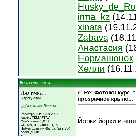
Husky_de_Ro
irma_kz
(14.11
xinata
(19.11.
Zabava
(18.11
Анастасия
(16
Нормашонок
Хелли
(16.11
14.11.2015, 18:51
Ляличка
Re: Фотоконкурс. 
прозрачное крыло...
В доску свой
________________
Регистрация: 26.09.2007
Адрес: ТЕМИРТАУ
Йорки йорки и еще
Сообщений: 3,078
Сказал(а) спасибо: 1,130
Поблагодарили 457 раз(а) в 254
сообщениях