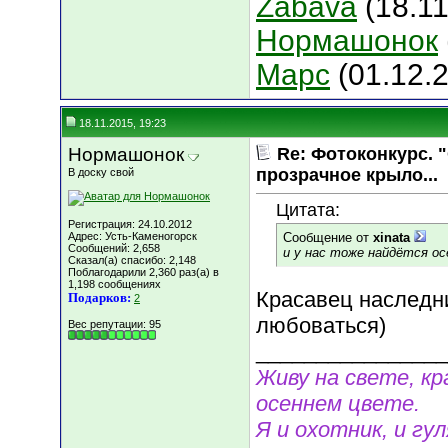
Zabava
(18.11
Нормашонок
Марс
(01.12.
18.11.2015, 19:23
Нормашонок
Re: Фотоконкурс. 
прозрачное крыло...
В доску свой
Цитата:
Регистрация: 24.10.2012
Адрес: Усть-Каменогорск
Сообщение от
xinata
Сообщений: 2,658
и у нас тоже найдётся ос
Сказал(а) спасибо: 2,148
Поблагодарили 2,360 раз(а) в
1,198 сообщениях
Красавец наследн
Подарков:
2
любоваться)
Вес репутации:
95
________________
Живу на свете, к
осеннем цвете.
Я и охотник, и гул