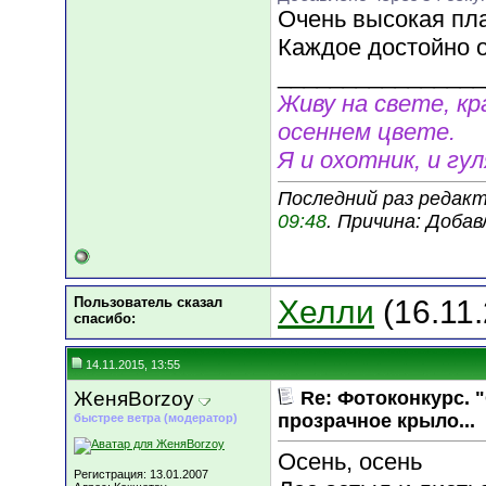
Очень высокая пл
Каждое достойно 
________________
Живу на свете, к
осеннем цвете.
Я и охотник, и гул
Последний раз редакт
09:48
. Причина: Доба
Пользователь сказал
Хелли
(16.11
cпасибо:
14.11.2015, 13:55
ЖеняBorzoy
Re: Фотоконкурс. 
прозрачное крыло...
быстрее ветра (модератор)
Осень, осень
Регистрация: 13.01.2007