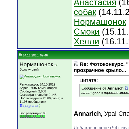
Анастасия
(1
собак
(14.11.
Нормашонок
Смоки
(15.11.
Хелли
(16.11
14.11.2015, 09:46
Нормашонок
Re: Фотоконкурс. 
прозрачное крыло...
В доску свой
Цитата:
Регистрация: 24.10.2012
Адрес: Усть-Каменогорск
Сообщение от
Annarich
Сообщений: 2,658
за второе и третье мест
Сказал(а) спасибо: 2,148
Поблагодарили 2,360 раз(а) в
1,198 сообщениях
Подарков:
2
Annarich
, Ура! С
Вес репутации:
95
Добавлено через 54 секу