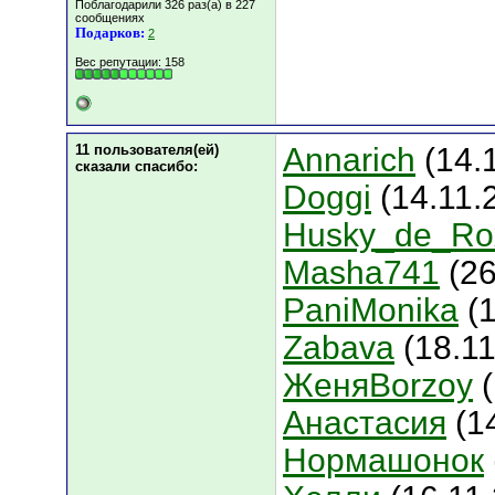
Поблагодарили 326 раз(а) в 227
сообщениях
Подарков:
2
Вес репутации:
158
11 пользователя(ей)
Annarich
(14.1
сказали cпасибо:
Doggi
(14.11.
Husky_de_Ro
Masha741
(26
PaniMonika
(1
Zabava
(18.11
ЖеняBorzoy
(
Анастасия
(14
Нормашонок