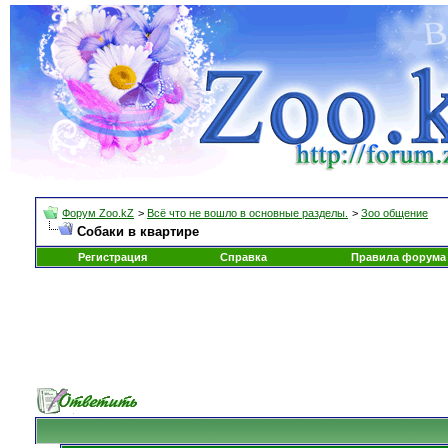
Форум Zoo.kZ
>
Всё что не вошло в основные разделы.
>
Зоо общение
Собаки в квартире
Регистрация
Справка
Правила форума