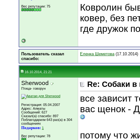
Ковролин быв
Вес репутации:
75
ковер, без пе
где дружок по
Пользователь сказал
Еленка Шеметова
(17.10.2014)
cпасибо:
16.10.2014, 21:21
Sherwood
Re: Собаки в
Птица- говорун
все зависит т
Регистрация: 05.04.2007
вас щенок - 
Адрес: Алматы
Сообщений: 627
Сказал(а) спасибо: 897
Поблагодарили 643 раз(а) в 304
сообщениях
Подарков:
1
потому что ж
Вес репутации:
78