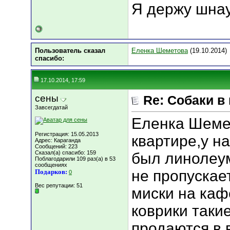
Я держу шна
Пользователь сказал
Еленка Шеметова
(19.10.2014)
cпасибо:
17.10.2014, 17:59
сены
Re: Собаки в
Завсегдатай
Еленка Шемет
Регистрация: 15.05.2013
квартире,у на
Адрес: Караганда
Сообщений: 223
Сказал(а) спасибо: 159
был линолеум
Поблагодарили 109 раз(а) в 53
сообщениях
не пропускает
Подарков:
0
Вес репутации:
51
миски на ка
коврики таки
продаются,в 