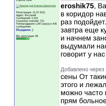
В доску свой
eroshik75
, В
в коридор на
Регистрация: 21.07.2011
Адрес: Костанай
Сообщений: 2,243
раз подойдет
Сказал(а) спасибо: 721
Поблагодарили 1,067 раз(а) в 436
сообщениях
завтра еще к
Подарков:
3
и начнем зан
Вес репутации:
85
выдумали на
говорит у нас
Добавлено через
сены От таки
этого и лежал
можно часто 
прям больное