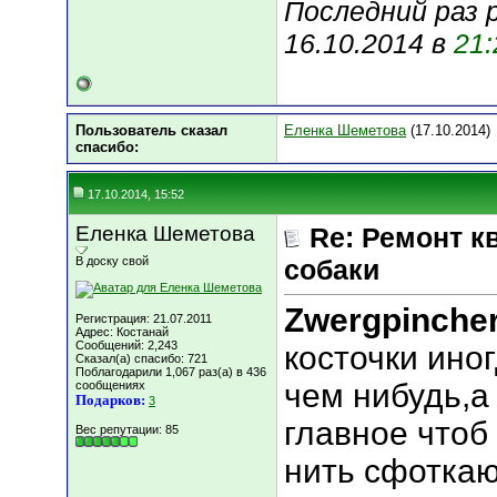
Последний раз 
16.10.2014 в
21:
Пользователь сказал
Еленка Шеметова
(17.10.2014)
cпасибо:
17.10.2014, 15:52
Еленка Шеметова
Re: Ремонт к
В доску свой
собаки
Zwergpinche
Регистрация: 21.07.2011
Адрес: Костанай
Сообщений: 2,243
косточки ино
Сказал(а) спасибо: 721
Поблагодарили 1,067 раз(а) в 436
чем нибудь,а
сообщениях
Подарков:
3
главное чтоб 
Вес репутации:
85
нить сфоткаю