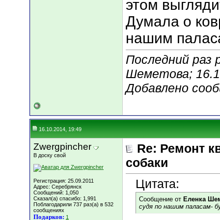
этом выглядит
Думала о ков
нашим паласа
Последний раз 
Шеметова; 16.1
Добавлено соо
16.10.2014, 19:49
Zwergpincher
Re: Ремонт к
В доску свой
собаки
Цитата:
Регистрация: 25.09.2011
Адрес: Серебрянск
Сообщений: 1,050
Сказал(а) спасибо: 1,991
Сообщение от
Еленка Ше
Поблагодарили 737 раз(а) в 532
судя по нашим паласам- 
сообщениях
Подарков:
1