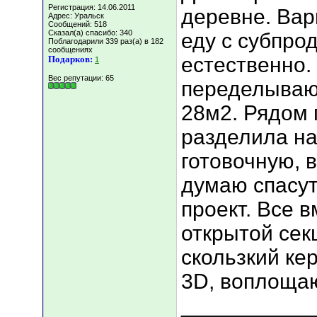
Регистрация: 14.06.2011
деревне. Ва
Адрес: Уральск
Сообщений: 518
Сказал(а) спасибо: 340
еду с субпро
Поблагодарили 339 раз(а) в 182
сообщениях
естественно.
Подарков:
1
Вес репутации:
65
переделываю 
28м2. Рядом
разделила на
готовочную, в
думаю спасут
проект. Все в
открытой сек
скользкий ке
3D, воплоща
___________