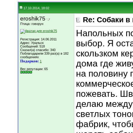
17.10.2014, 18:02
eroshik75
Re: Собаки в
Птица- говорун
Напольных п
Регистрация: 14.06.2011
выбор. Я ост
Адрес: Уральск
Сообщений: 518
Сказал(а) спасибо: 340
скользком ке
Поблагодарили 339 раз(а) в 182
сообщениях
дома где жив
Подарков:
1
Вес репутации:
65
на половину 
коммерческо
пожевать. Ш
делаю между
светлых тоно
фабрик, чтоб