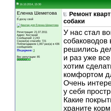
16.10.2014, 15:30
Еленка Шеметова
Ремонт кварт
В доску свой
собаки
У нас стал во
Регистрация: 21.07.2011
Адрес: Костанай
Сообщений: 2,243
собаководов 
Сказал(а) спасибо: 721
Поблагодарили 1,067 раз(а) в 436
решились дел
сообщениях
Подарков:
3
и раз уже все
Вес репутации:
85
хотим сделат
комфортом дл
Очень интере
у себя прост
Какие покрыт
храните корм 