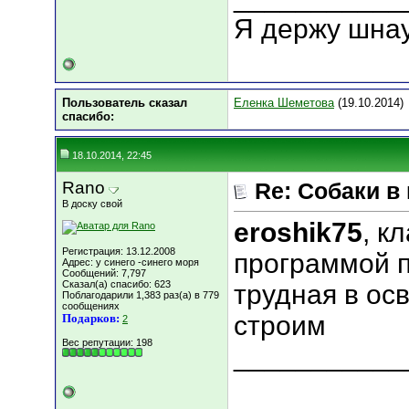
Я держу шна
Пользователь сказал
Еленка Шеметова
(19.10.2014)
cпасибо:
18.10.2014, 22:45
Rano
Re: Собаки в
В доску свой
eroshik75
, к
Регистрация: 13.12.2008
программой 
Адрес: у синего -синего моря
Сообщений: 7,797
Сказал(а) спасибо: 623
трудная в ос
Поблагодарили 1,383 раз(а) в 779
сообщениях
строим
Подарков:
2
Вес репутации:
198
___________