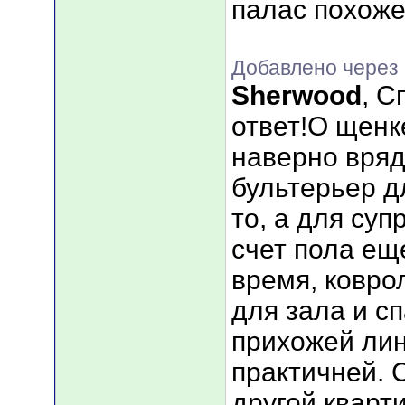
палас похож
Добавлено через 
Sherwood
, С
ответ!О щенк
наверно вряд 
бультерьер д
то, а для су
счет пола ещ
время, ковро
для зала и сп
прихожей ли
практичней. 
другой кварт