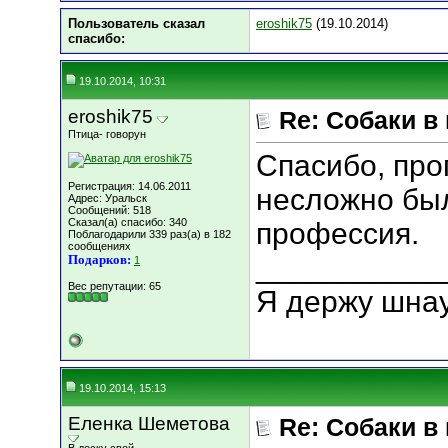
Пользователь сказал
eroshik75
(19.10.2014)
cпасибо:
19.10.2014, 10:31
eroshik75
Re: Собаки в
Птица- говорун
Спасибо, пр
Регистрация: 14.06.2011
несложно был
Адрес: Уральск
Сообщений: 518
Сказал(а) спасибо: 340
профессия.
Поблагодарили 339 раз(а) в 182
сообщениях
___________
Подарков:
1
Вес репутации:
65
Я держу шна
19.10.2014, 15:13
Еленка Шеметова
Re: Собаки в