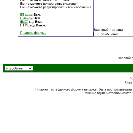
Вы
не можете
отвечать в темах
Вы
не можете
прикреплять вложения
Вы
не можете
редактировать свои сообщения
BB коды
Вкл.
Смайлы
Вкл.
[IMG]
код
Вкл.
HTML код
Выкл.
Быстрый переход
Правила форума
Часовой 
Po
Copyr
Никакая часть данного форума не может быть воспроизведена 
Мнение администрации может н